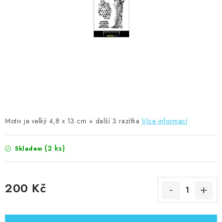
MOJE OBJEDNÁVKA
ZNAČKY
Doprava
Kontakty
Moje objednávka
Oblíbené ♥️
Hodnocení obchodu
Obchodní podmínky
Podmínky ochrany osobních údajů
Ověřování recenzí
Jak nakupovat
Motiv je velký 4,8 x 13 cm + další 3 razítka
Více informací
(2 ks)
Skladem
200 Kč
Měrná cena: