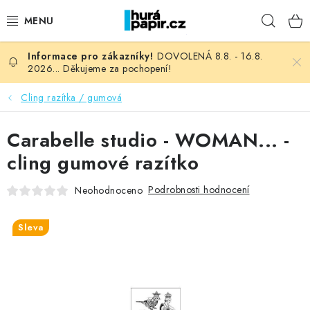
Přejít
Hleda
na
obsah
DOVOLENÁ 8.8. - 16.8.
NOVINKY
2026... Děkujeme za pochopení!
HURÁ DÍLNA
Cling razítka / gumová
VŠECHNO ZBOŽÍ
Carabelle studio - WOMAN... -
cling gumové razítko
KNIHAŘSKÝ MATERIÁL
Podrobnosti hodnocení
Neohodnoceno
KURZY NATY LYSAK
Sleva
OBLÍBENÉ ♥️
FOTORECENZE