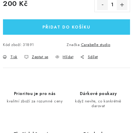
200 Kč
Měrná cena:
PŘIDAT DO KOŠÍKU
Kód zboží:
31891
Značka:
Carabelle studio
Tisk
Zeptat se
Hlídat
Sdílet
Prioritou je pro nás
Dárkové poukazy
kvalitní zboží za rozumné ceny
když nevíte, co konkrétně
darovat