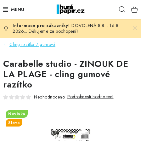
Přejít
Hleda
na
obsah
DOVOLENÁ 8.8. - 16.8.
NOVINKY
2026... Děkujeme za pochopení!
HURÁ DÍLNA
Cling razítka / gumová
VŠECHNO ZBOŽÍ
Carabelle studio - ZINOUK DE
LA PLAGE - cling gumové
KNIHAŘSKÝ MATERIÁL
razítko
KURZY NATY LYSAK
Podrobnosti hodnocení
Neohodnoceno
OBLÍBENÉ ♥️
Novinka
Sleva
FOTORECENZE