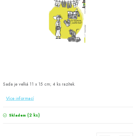
MOJE OBJEDNÁVKA
ZNAČKY
Doprava
Kontakty
Moje objednávka
Oblíbené ♥️
Hodnocení obchodu
Obchodní podmínky
Podmínky ochrany osobních údajů
Ověřování recenzí
Jak nakupovat
Sada je velká 11 x 15 cm; 4 ks razítek.
Více informací
(2 ks)
Skladem