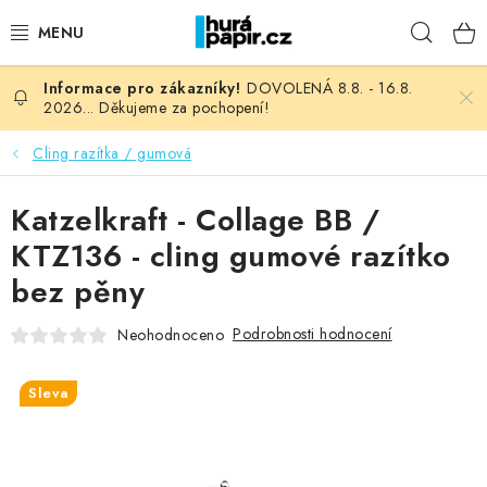
Přejít
Hleda
na
obsah
DOVOLENÁ 8.8. - 16.8.
NOVINKY
2026... Děkujeme za pochopení!
HURÁ DÍLNA
Cling razítka / gumová
VŠECHNO ZBOŽÍ
Katzelkraft - Collage BB /
KTZ136 - cling gumové razítko
KNIHAŘSKÝ MATERIÁL
bez pěny
KURZY NATY LYSAK
Podrobnosti hodnocení
Neohodnoceno
OBLÍBENÉ ♥️
Sleva
FOTORECENZE