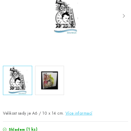
MOJE OBJEDNÁVKA
ZNAČKY
Doprava
Kontakty
Moje objednávka
Oblíbené ♥️
Hodnocení obchodu
Obchodní podmínky
Podmínky ochrany osobních údajů
Ověřování recenzí
Jak nakupovat
Velikost sady je A6 / 10 x 14 cm.
Více informací
(1 ks)
Skladem