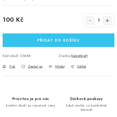
100 Kč
Měrná cena:
PŘIDAT DO KOŠÍKU
Kód zboží:
25688
Značka:
Katzelkraft
Tisk
Zeptat se
Hlídat
Sdílet
Prioritou je pro nás
Dárkové poukazy
kvalitní zboží za rozumné ceny
když nevíte, co konkrétně
darovat