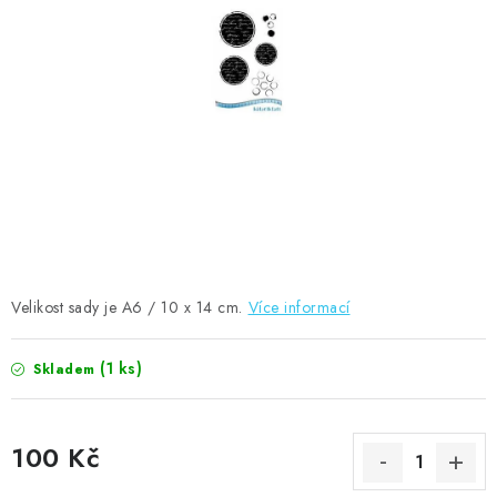
MOJE OBJEDNÁVKA
ZNAČKY
Doprava
Kontakty
Moje objednávka
Oblíbené ♥️
Hodnocení obchodu
Obchodní podmínky
Podmínky ochrany osobních údajů
Ověřování recenzí
Jak nakupovat
Velikost sady je A6 / 10 x 14 cm.
Více informací
(1 ks)
Skladem
100 Kč
Měrná cena: