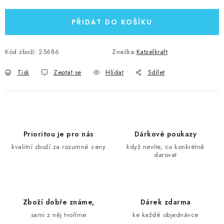
PŘIDAT DO KOŠÍKU
Kód zboží:
25686
Značka:
Katzelkraft
Tisk
Zeptat se
Hlídat
Sdílet
Prioritou je pro nás
Dárkové poukazy
kvalitní zboží za rozumné ceny
když nevíte, co konkrétně
darovat
Zboží dobře známe,
Dárek zdarma
sami z něj tvoříme
ke každé objednávce