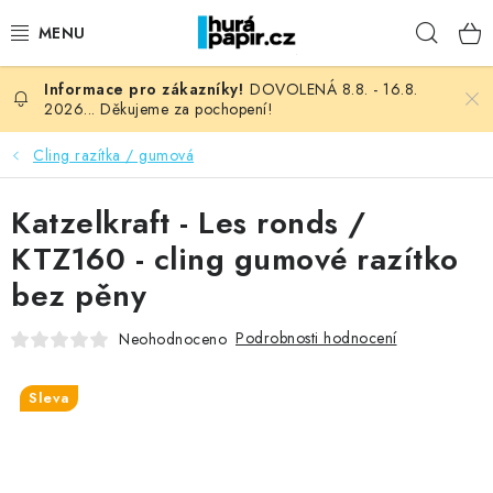
Přejít
Hleda
na
obsah
DOVOLENÁ 8.8. - 16.8.
NOVINKY
2026... Děkujeme za pochopení!
HURÁ DÍLNA
Cling razítka / gumová
VŠECHNO ZBOŽÍ
Katzelkraft - Les ronds /
KTZ160 - cling gumové razítko
KNIHAŘSKÝ MATERIÁL
bez pěny
KURZY NATY LYSAK
Podrobnosti hodnocení
Neohodnoceno
OBLÍBENÉ ♥️
Sleva
FOTORECENZE