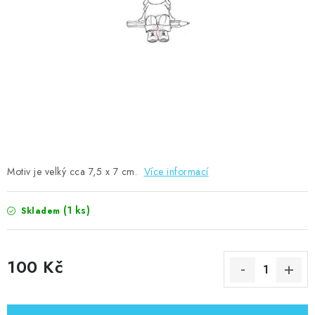
MOJE OBJEDNÁVKA
ZNAČKY
Doprava
Kontakty
Moje objednávka
Oblíbené ♥️
Hodnocení obchodu
Obchodní podmínky
Podmínky ochrany osobních údajů
Ověřování recenzí
Jak nakupovat
Motiv je velký cca 7,5 x 7 cm.
Více informací
(1 ks)
Skladem
100 Kč
Měrná cena: