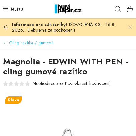
Přejít
Hleda
na
obsah
DOVOLENÁ 8.8. - 16.8.
NOVINKY
2026... Děkujeme za pochopení!
HURÁ DÍLNA
Cling razítka / gumová
VŠECHNO ZBOŽÍ
Magnolia - EDWIN WITH PEN -
cling gumové razítko
KNIHAŘSKÝ MATERIÁL
Podrobnosti hodnocení
Neohodnoceno
KURZY NATY LYSAK
Sleva
OBLÍBENÉ ♥️
FOTORECENZE