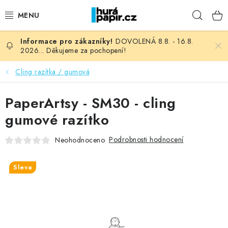
Přejít
Hleda
na
obsah
DOVOLENÁ 8.8. - 16.8.
NOVINKY
2026... Děkujeme za pochopení!
HURÁ DÍLNA
Cling razítka / gumová
VŠECHNO ZBOŽÍ
PaperArtsy - SM30 - cling
gumové razítko
KNIHAŘSKÝ MATERIÁL
Podrobnosti hodnocení
Neohodnoceno
KURZY NATY LYSAK
Sleva
OBLÍBENÉ ♥️
FOTORECENZE