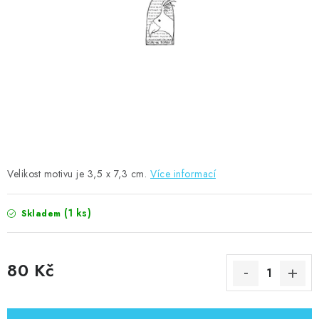
MOJE OBJEDNÁVKA
ZNAČKY
Doprava
Kontakty
Moje objednávka
Oblíbené ♥️
Hodnocení obchodu
Obchodní podmínky
Podmínky ochrany osobních údajů
Ověřování recenzí
Jak nakupovat
Velikost motivu je 3,5 x 7,3 cm.
Více informací
(1 ks)
Skladem
80 Kč
Měrná cena: