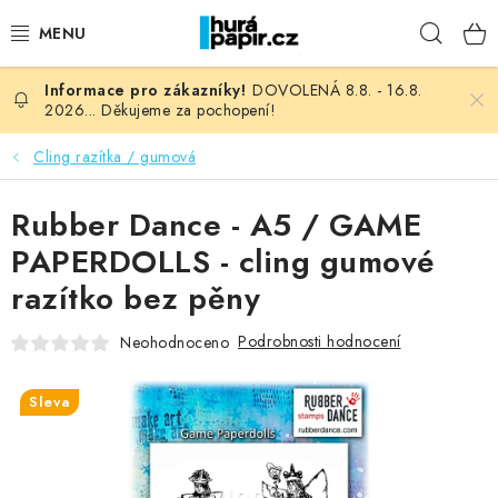
Přejít
Hleda
na
obsah
DOVOLENÁ 8.8. - 16.8.
NOVINKY
2026... Děkujeme za pochopení!
HURÁ DÍLNA
Cling razítka / gumová
VŠECHNO ZBOŽÍ
Rubber Dance - A5 / GAME
PAPERDOLLS - cling gumové
KNIHAŘSKÝ MATERIÁL
razítko bez pěny
KURZY NATY LYSAK
Podrobnosti hodnocení
Neohodnoceno
OBLÍBENÉ ♥️
Sleva
FOTORECENZE