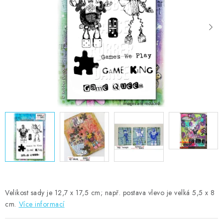
MOJE OBJEDNÁVKA
ZNAČKY
Doprava
Kontakty
Moje objednávka
Oblíbené ♥️
Hodnocení obchodu
Obchodní podmínky
Podmínky ochrany osobních údajů
Ověřování recenzí
Jak nakupovat
Velikost sady je 12,7 x 17,5 cm; např. postava vlevo je velká 5,5 x 8
cm.
Více informací