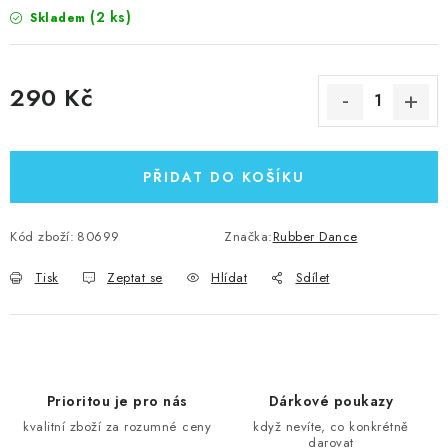
(2 ks)
Skladem
290 Kč
Měrná cena:
PŘIDAT DO KOŠÍKU
Kód zboží:
80699
Značka:
Rubber Dance
Tisk
Zeptat se
Hlídat
Sdílet
Prioritou je pro nás
Dárkové poukazy
kvalitní zboží za rozumné ceny
když nevíte, co konkrétně
darovat