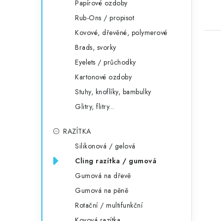
Papírové ozdoby
Rub-Ons / propisot
Kovové, dřevěné, polymerové
Brads, svorky
Eyelets / průchodky
Kartonové ozdoby
Stuhy, knoflíky, bambulky
Glitry, flitry...
RAZÍTKA
Silikonová / gelová
Cling razítka / gumová
Gumová na dřevě
Gumová na pěně
Rotační / multifunkční
Kovová razítka