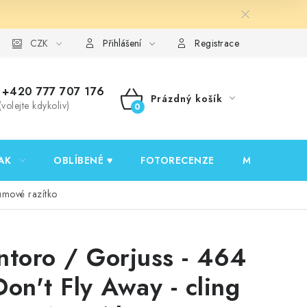
y ochrany osobních údajů
CZK
Ověřování recenzí
Jak nakupovat
Přihlášení
Registrace
+420 777 707 176
Prázdný košík
(volejte kdykoliv)
NÁKUPNÍ
KOŠÍK
AK
OBLÍBENÉ ♥️
FOTORECENZE
MOJE OBJED
umové razítko
ntoro / Gorjuss - 464
Don't Fly Away - cling