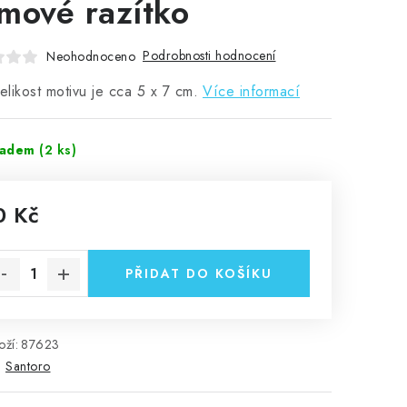
mové razítko
Podrobnosti hodnocení
Neohodnoceno
velikost motivu je cca 5 x 7 cm.
Více informací
ladem
(2 ks)
0 Kč
rná cena:
PŘIDAT DO KOŠÍKU
ží:
87623
:
Santoro