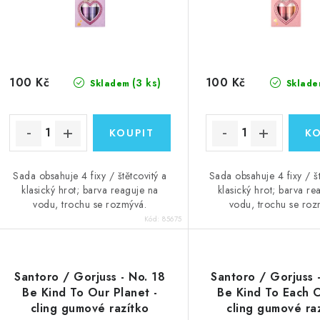
100 Kč
100 Kč
(3 ks)
Skladem
Sklade
Sada obsahuje 4 fixy / štětcovitý a
Sada obsahuje 4 fixy / št
klasický hrot; barva reaguje na
klasický hrot; barva re
vodu, trochu se rozmývá.
vodu, trochu se roz
Kód:
85675
Santoro / Gorjuss - No. 18
Santoro / Gorjuss 
Be Kind To Our Planet -
Be Kind To Each O
cling gumové razítko
cling gumové ra