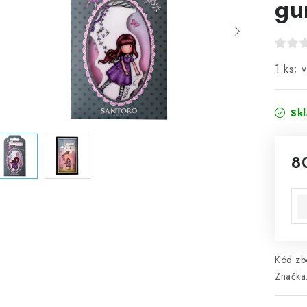
gu
1 ks; 
Sk
8
Mě
Kód zbo
Značka