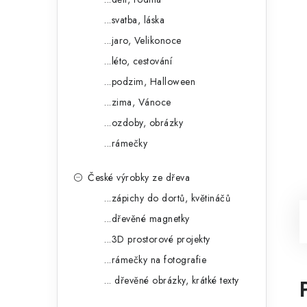
...svatba, láska
...jaro, Velikonoce
...léto, cestování
...podzim, Halloween
...zima, Vánoce
...ozdoby, obrázky
...rámečky
České výrobky ze dřeva
...zápichy do dortů, květináčů
...dřevěné magnetky
...3D prostorové projekty
...rámečky na fotografie
... dřevěné obrázky, krátké texty