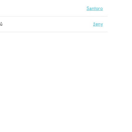
Santoro
vů
ženy