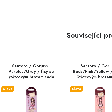
Související p
Santoro / Gorjuss -
Santoro / Gorju
Purples/Grey / fixy se
Reds/Pink/Yellow /
štětcovým hrotem sada
štětcovým hrote
Sleva
Sleva