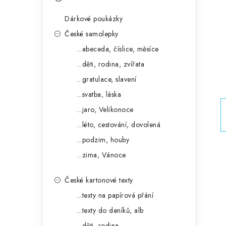
s
e
t
Dárkové poukázky
g
r
České samolepky
o
...abeceda, číslice, měsíce
a
r
...děti, rodina, zvířata
n
i
...gratulace, slavení
e
n
...svatba, láska
í
...jaro, Velikonoce
...léto, cestování, dovolená
p
...podzim, houby
a
...zima, Vánoce
n
České kartonové texty
e
...texty na papírová přání
l
...texty do deníků, alb
...děti, rodina