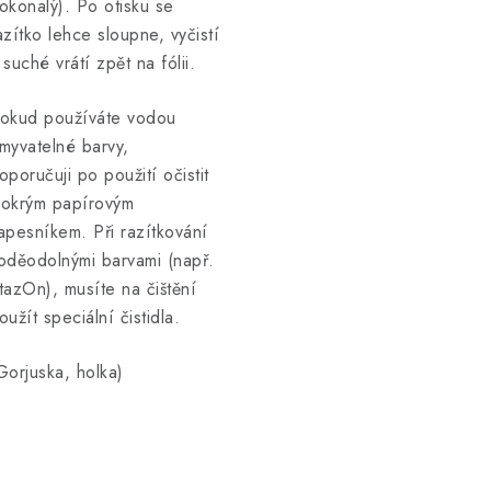
okonalý). Po otisku se
azítko lehce sloupne, vyčistí
 suché vrátí zpět na fólii.
okud používáte vodou
myvatelné barvy,
oporučuji po použití očistit
okrým papírovým
apesníkem. Při razítkování
oděodolnými barvami (např.
tazOn), musíte na čištění
oužít speciální čistidla.
Gorjuska, holka)