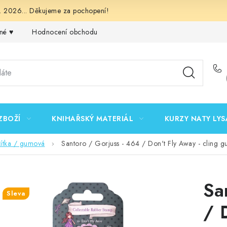
 2026... Děkujeme za pochopení!
né ♥️
Hodnocení obchodu
Obchodní podmínky
Podmínk
ZBOŽÍ
KNIHAŘSKÝ MATERIÁL
KURZY NATY LYS
zítka / gumová
Santoro / Gorjuss - 464 / Don't Fly Away - cling g
Sa
Sleva
/ 