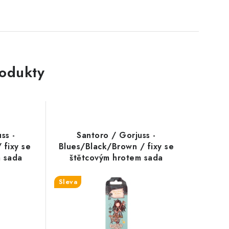
rodukty
ss -
Santoro / Gorjuss -
 fixy se
Blues/Black/Brown / fixy se
m sada
štětcovým hrotem sada
Sleva