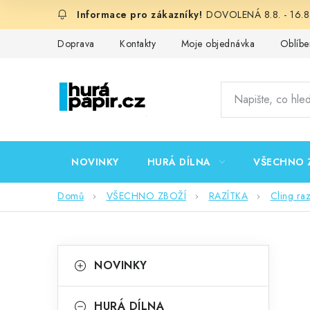
Přejít
DOVOLENÁ 8.8. - 16.8.
na
obsah
Doprava
Kontakty
Moje objednávka
Oblíbe
NOVINKY
HURÁ DÍLNA
VŠECHNO 
Domů
VŠECHNO ZBOŽÍ
RAZÍTKA
Cling ra
P
K
Přeskočit
NOVINKY
kategorie
a
o
t
HURÁ DÍLNA