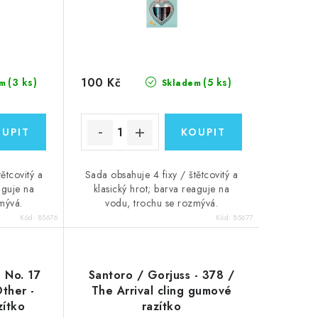
100 Kč
(3 ks)
(5 ks)
m
Skladem
ětcovitý a
Sada obsahuje 4 fixy / štětcovitý a
aguje na
klasický hrot; barva reaguje na
mývá.
vodu, trochu se rozmývá.
Kód:
85676
Kód:
85677
- No. 17
Santoro / Gorjuss - 378 /
ther -
The Arrival cling gumové
zítko
razítko