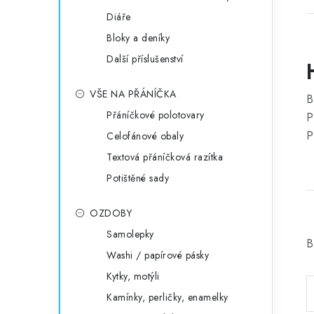
Diáře
Bloky a deníky
Další příslušenství
VŠE NA PŘÁNÍČKA
B
Přáníčkové polotovary
P
P
Celofánové obaly
Textová přáníčková razítka
Potištěné sady
OZDOBY
Samolepky
B
Washi / papírové pásky
Kytky, motýli
Kamínky, perličky, enamelky