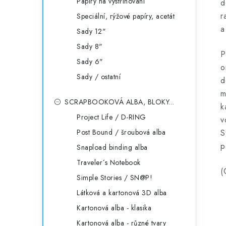
Papíry na vystřihování
d
r
Speciální, rýžové papíry, acetát
a
Sady 12"
Sady 8"
P
Sady 6"
o
Sady / ostatní
d
m
SCRAPBOOKOVÁ ALBA, BLOKY...
k
Project Life / D-RING
v
Post Bound / šroubová alba
S
p
Snapload binding alba
Traveler´s Notebook
(
Simple Stories / SN@P!
Látková a kartonová 3D alba
Kartonová alba - klasika
Kartonová alba - různé tvary