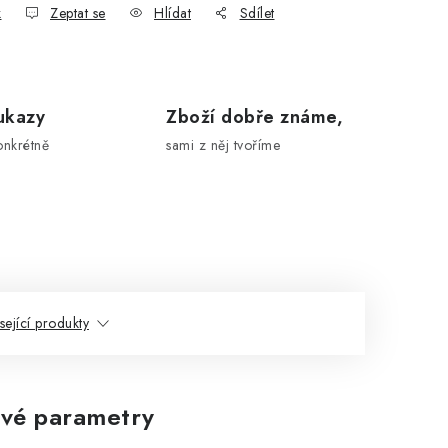
k
Zeptat se
Hlídat
Sdílet
ukazy
Zboží dobře známe,
onkrétně
sami z něj tvoříme
sející produkty
vé parametry