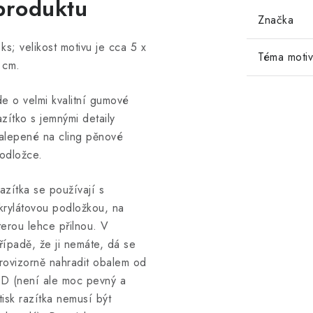
produktu
Značka
 ks; velikost motivu je cca 5 x
Téma moti
 cm.
de o velmi kvalitní gumové
azítko s jemnými detaily
alepené na cling pěnové
odložce.
azítka se používají s
krylátovou podložkou, na
terou lehce přilnou. V
řípadě, že ji nemáte, dá se
rovizorně nahradit obalem od
D (není ale moc pevný a
tisk razítka nemusí být