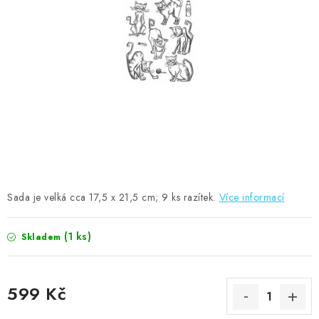
MOJE OBJEDNÁVKA
ZNAČKY
Doprava
Kontakty
Moje objednávka
Oblíbené ♥️
Hodnocení obchodu
Obchodní podmínky
Podmínky ochrany osobních údajů
Ověřování recenzí
Jak nakupovat
Sada je velká cca 17,5 x 21,5 cm; 9 ks razítek.
Více informací
(1 ks)
Skladem
599 Kč
Měrná cena: