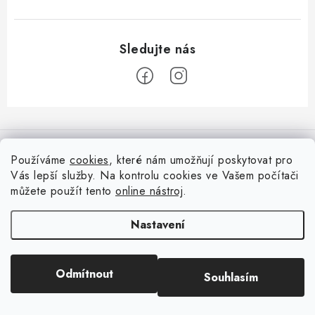
Z
á
Informace pro vás
p
Používáme
cookies
, které nám umožňují poskytovat pro
a
Vás lepší služby. Na kontrolu cookies ve Vašem počítači
Doprava
Nepřehlédněte
t
můžete použít tento
online nástroj
.
Kontakty
í
Blog s nápady a návody
Facebook
Nastavení
Moje objednávka
Slovník pojmů, české návody
Oblíbené ♥️
Copyright 2026
HuráPapír.cz
. Všechna práva vyhrazena.
Upravit nastavení
Hurá TÝM
Odmítnout
Souhlasím
cookies
Hodnocení obchodu
Reklamace a vrácení zboží
Vytvořil Shoptet
Obchodní podmínky