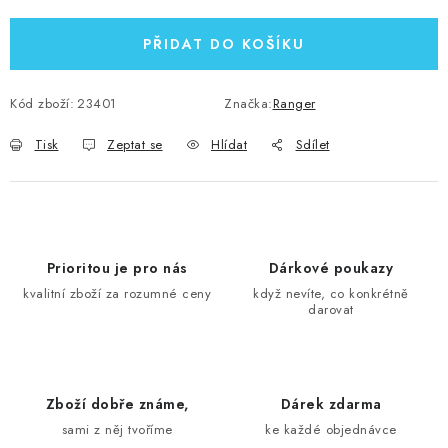
PŘIDAT DO KOŠÍKU
Kód zboží:
23401
Značka:
Ranger
Tisk
Zeptat se
Hlídat
Sdílet
Prioritou je pro nás
Dárkové poukazy
kvalitní zboží za rozumné ceny
když nevíte, co konkrétně
darovat
Zboží dobře známe,
Dárek zdarma
sami z něj tvoříme
ke každé objednávce