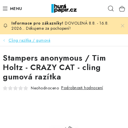
Přejít
Hleda
na
obsah
DOVOLENÁ 8.8. - 16.8.
NOVINKY
2026... Děkujeme za pochopení!
HURÁ DÍLNA
Cling razítka / gumová
VŠECHNO ZBOŽÍ
Stampers anonymous / Tim
Holtz - CRAZY CAT - cling
KNIHAŘSKÝ MATERIÁL
gumová razítka
KURZY NATY LYSAK
Podrobnosti hodnocení
Neohodnoceno
OBLÍBENÉ ♥️
FOTORECENZE