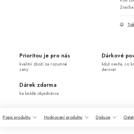
Kód zbo
Značka
Tis
Prioritou je pro nás
Dárkové po
kvalitní zboží za rozumné
když nevíte, co k
ceny
darovat
Dárek zdarma
ke každé objednávce
Popis produktu
Hodnocení produktu
Diskuze
Ostat