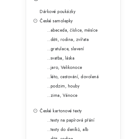
s
e
t
Dárkové poukázky
g
r
České samolepky
o
...abeceda, číslice, měsíce
a
r
...děti, rodina, zvířata
n
i
...gratulace, slavení
e
n
...svatba, láska
í
...jaro, Velikonoce
...léto, cestování, dovolená
p
...podzim, houby
a
...zima, Vánoce
n
České kartonové texty
e
...texty na papírová přání
l
...texty do deníků, alb
...děti, rodina