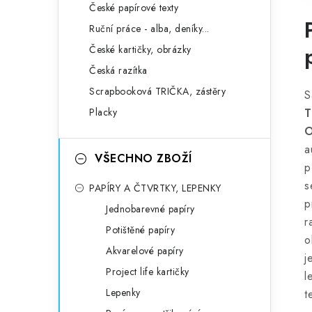
České papírové texty
Ruční práce - alba, deníky...
České kartičky, obrázky
Česká razítka
Scrapbooková TRIČKA, zástěry
S
Placky
T
a
VŠECHNO ZBOŽÍ
p
s
PAPÍRY A ČTVRTKY, LEPENKY
p
Jednobarevné papíry
r
Potištěné papíry
o
Akvarelové papíry
j
Project life kartičky
l
Lepenky
t