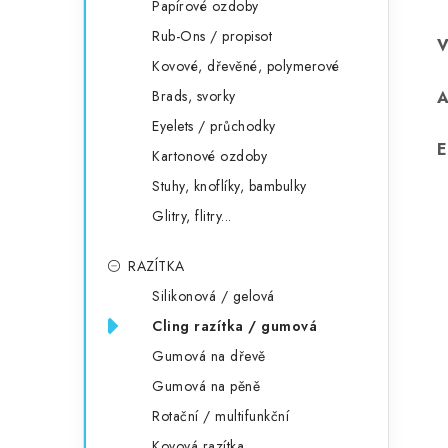
Papírové ozdoby
Rub-Ons / propisot
Kovové, dřevěné, polymerové
Brads, svorky
Eyelets / průchodky
E
Kartonové ozdoby
Stuhy, knoflíky, bambulky
Glitry, flitry...
RAZÍTKA
Silikonová / gelová
Cling razítka / gumová
Gumová na dřevě
Gumová na pěně
Rotační / multifunkční
Kovová razítka