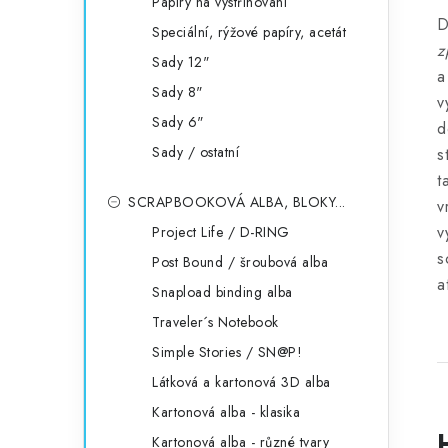
Papíry na vystřihování
D
Speciální, rýžové papíry, acetát
z
Sady 12"
a
Sady 8"
v
Sady 6"
d
Sady / ostatní
s
t
SCRAPBOOKOVÁ ALBA, BLOKY...
v
v
Project Life / D-RING
s
Post Bound / šroubová alba
a
Snapload binding alba
Traveler´s Notebook
Simple Stories / SN@P!
Látková a kartonová 3D alba
Kartonová alba - klasika
Kartonová alba - různé tvary