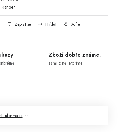
ží:
90730
:
Ranger
k
Zeptat se
Hlídat
Sdílet
ukazy
Zboží dobře známe,
onkrétně
sami z něj tvoříme
ní informace