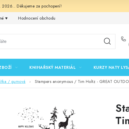
 2026... Děkujeme za pochopení!
né ♥️
Hodnocení obchodu
Obchodní podmínky
Podmínk
ZBOŽÍ
KNIHAŘSKÝ MATERIÁL
KURZY NATY LYS
zítka / gumová
Stampers anonymous / Tim Holtz - GREAT OUTDOO
St
Ti