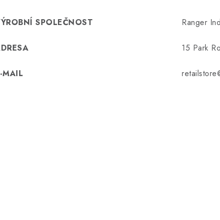
VÝROBNÍ SPOLEČNOST
Ranger Ind
ADRESA
15 Park Ro
-MAIL
retailstor