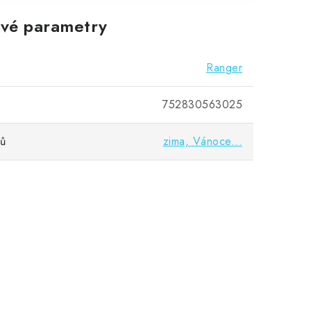
vé parametry
Ranger
752830563025
vů
zima, Vánoce...