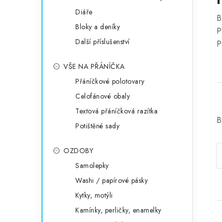
Diáře
B
Bloky a deníky
P
Další příslušenství
P
VŠE NA PŘÁNÍČKA
Přáníčkové polotovary
Celofánové obaly
Textová přáníčková razítka
B
Potištěné sady
OZDOBY
Samolepky
Washi / papírové pásky
Kytky, motýli
Kamínky, perličky, enamelky