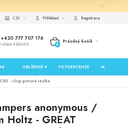
y ochrany osobních údajů
CZK
Ověřování recenzí
Jak nakupovat
Přihlášení
Registrace
+420 777 707 176
Prázdný košík
(volejte kdykoliv)
NÁKUPNÍ
KOŠÍK
AK
OBLÍBENÉ ♥️
FOTORECENZE
MOJE OBJED
RS - cling gumová razítka
ampers anonymous /
m Holtz - GREAT