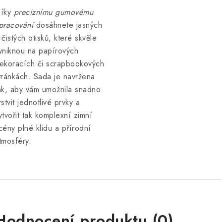
íky
preciznímu gumovému
pracování
dosáhnete jasných
 čistých otisků, které skvěle
yniknou na papírových
ekoracích či scrapbookových
tránkách. Sada je navržena
ak, aby vám umožnila snadno
rstvit jednotlivé prvky a
ytvořit tak komplexní zimní
cény plné klidu a přírodní
tmosféry.
Hodnocení produktu (0)