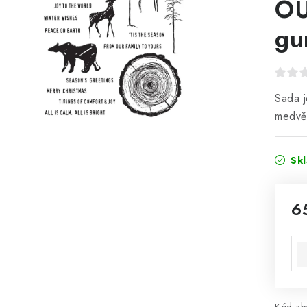
OU
gu
Sada j
medvěd
Sk
6
Mě