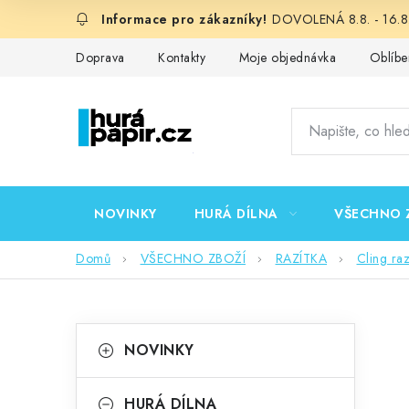
Přejít
DOVOLENÁ 8.8. - 16.8.
na
obsah
Doprava
Kontakty
Moje objednávka
Oblíbe
NOVINKY
HURÁ DÍLNA
VŠECHNO 
Domů
VŠECHNO ZBOŽÍ
RAZÍTKA
Cling ra
P
K
Přeskočit
NOVINKY
kategorie
a
o
t
HURÁ DÍLNA