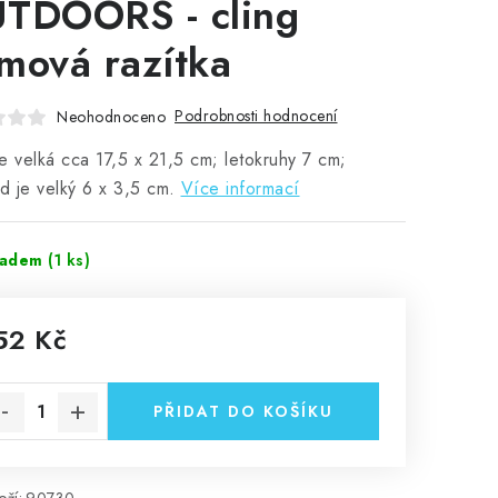
TDOORS - cling
mová razítka
Podrobnosti hodnocení
Neohodnoceno
e velká cca 17,5 x 21,5 cm; letokruhy 7 cm;
 je velký 6 x 3,5 cm.
Více informací
ladem
(1 ks)
52 Kč
rná cena:
PŘIDAT DO KOŠÍKU