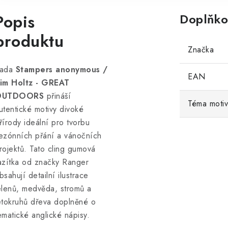
Popis
Doplňko
produktu
Značka
ada
Stampers anonymous /
EAN
im Holtz - GREAT
OUTDOORS
přináší
Téma moti
utentické motivy divoké
řírody ideální pro tvorbu
ezónních přání a vánočních
rojektů. Tato cling gumová
azítka od značky Ranger
bsahují detailní ilustrace
elenů, medvěda, stromů a
etokruhů dřeva doplněné o
ematické anglické nápisy.