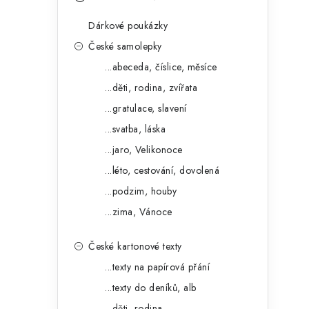
s
e
t
Dárkové poukázky
g
r
České samolepky
o
...abeceda, číslice, měsíce
a
r
...děti, rodina, zvířata
n
i
...gratulace, slavení
e
n
...svatba, láska
í
...jaro, Velikonoce
...léto, cestování, dovolená
p
...podzim, houby
a
...zima, Vánoce
n
České kartonové texty
e
...texty na papírová přání
l
...texty do deníků, alb
...děti, rodina