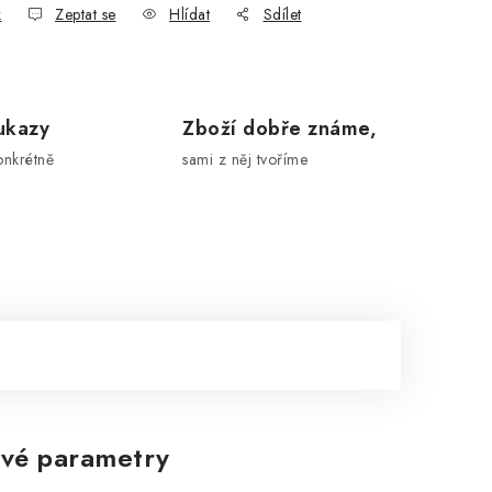
k
Zeptat se
Hlídat
Sdílet
ukazy
Zboží dobře známe,
onkrétně
sami z něj tvoříme
vé parametry