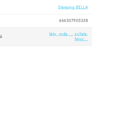
Stamping BELLA
666307905358
léto, voda...
,
zvířata,
vů
hmyz...