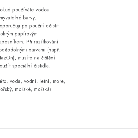
okud používáte vodou
myvatelné barvy,
oporučuji po použití očistit
okrým papírovým
apesníkem. Při razítkování
oděodolnými barvami (např.
tazOn), musíte na čištění
oužít speciální čistidla.
léto, voda, vodní, letní, moře,
ořský, mořské, mořská)