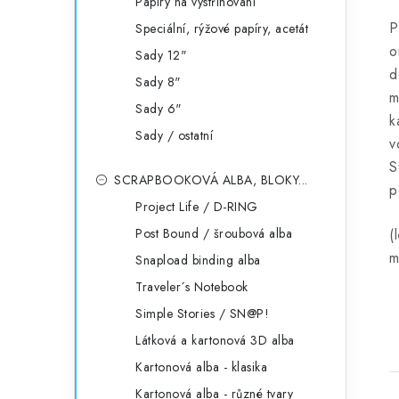
Papíry na vystřihování
P
Speciální, rýžové papíry, acetát
o
Sady 12"
d
Sady 8"
m
Sady 6"
k
Sady / ostatní
v
S
SCRAPBOOKOVÁ ALBA, BLOKY...
p
Project Life / D-RING
Post Bound / šroubová alba
(
m
Snapload binding alba
Traveler´s Notebook
Simple Stories / SN@P!
Látková a kartonová 3D alba
Kartonová alba - klasika
Kartonová alba - různé tvary