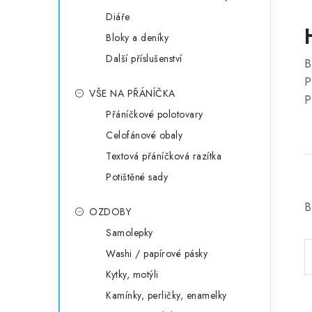
Diáře
Bloky a deníky
Další příslušenství
B
P
VŠE NA PŘÁNÍČKA
P
Přáníčkové polotovary
Celofánové obaly
Textová přáníčková razítka
Potištěné sady
B
OZDOBY
Samolepky
Washi / papírové pásky
Kytky, motýli
Kamínky, perličky, enamelky