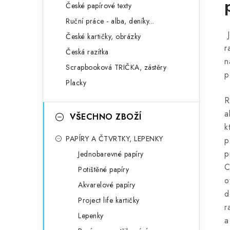
České papírové texty
Ruční práce - alba, deníky...
J
České kartičky, obrázky
r
Česká razítka
n
Scrapbooková TRIČKA, zástěry
p
Placky
R
a
VŠECHNO ZBOŽÍ
k
PAPÍRY A ČTVRTKY, LEPENKY
p
p
Jednobarevné papíry
C
Potištěné papíry
o
Akvarelové papíry
d
Project life kartičky
r
Lepenky
a