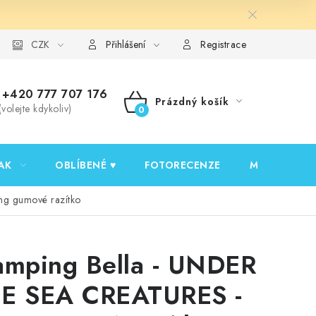
y ochrany osobních údajů
CZK
Ověřování recenzí
Jak nakupovat
Přihlášení
Registrace
+420 777 707 176
Prázdný košík
(volejte kdykoliv)
NÁKUPNÍ
KOŠÍK
AK
OBLÍBENÉ ♥️
FOTORECENZE
MOJE OBJED
ng gumové razítko
amping Bella - UNDER
E SEA CREATURES -