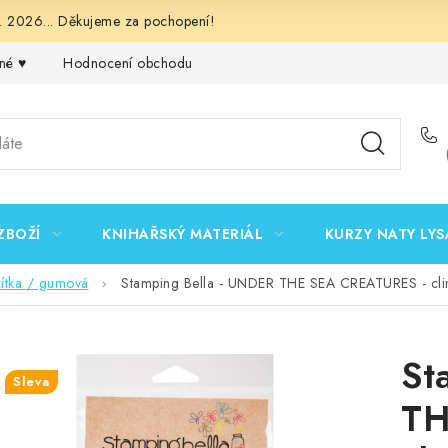
 2026... Děkujeme za pochopení!
né ♥️
Hodnocení obchodu
Obchodní podmínky
Podmínk
ZBOŽÍ
KNIHAŘSKÝ MATERIÁL
KURZY NATY LYS
zítka / gumová
Stamping Bella - UNDER THE SEA CREATURES - cli
St
Sleva
TH