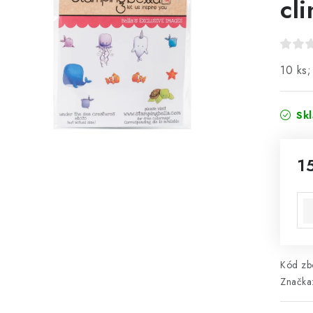
cl
10 ks;
Sk
1
Mě
Kód zbo
Značka