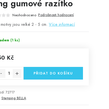
ing gumové razítko
Podrobnosti hodnocení
Neohodnoceno
 motivy jsou velké 2 - 5 cm.
Více informací
ladem
(1 ks)
50 Kč
rná cena:
PŘIDAT DO KOŠÍKU
ží:
72717
:
Stamping BELLA