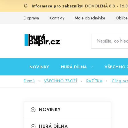
Přejít
DOVOLENÁ 8.8. - 16.8.
na
obsah
Doprava
Kontakty
Moje objednávka
Oblíbe
NOVINKY
HURÁ DÍLNA
VŠECHNO 
Domů
VŠECHNO ZBOŽÍ
RAZÍTKA
Cling ra
P
K
Přeskočit
NOVINKY
kategorie
a
o
t
HURÁ DÍLNA