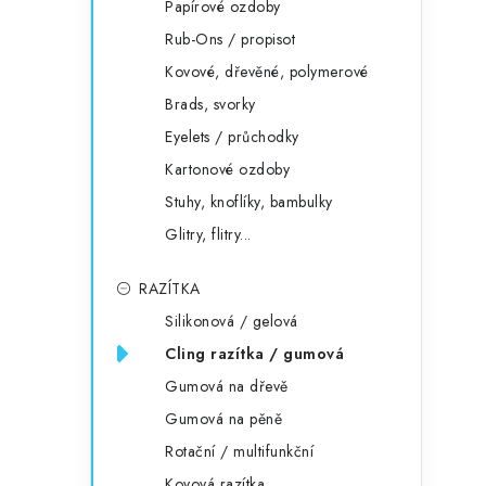
Papírové ozdoby
Rub-Ons / propisot
Kovové, dřevěné, polymerové
Brads, svorky
Eyelets / průchodky
Kartonové ozdoby
Stuhy, knoflíky, bambulky
Glitry, flitry...
RAZÍTKA
Silikonová / gelová
Cling razítka / gumová
Gumová na dřevě
Gumová na pěně
Rotační / multifunkční
Kovová razítka