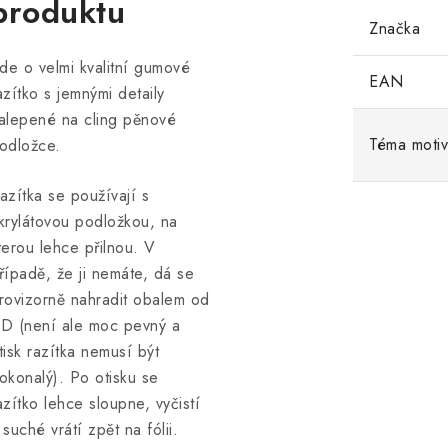
produktu
Značka
de o velmi kvalitní gumové
EAN
azítko s jemnými detaily
alepené na cling pěnové
Téma moti
odložce.
azítka se používají s
krylátovou podložkou, na
terou lehce přilnou. V
řípadě, že ji nemáte, dá se
rovizorně nahradit obalem od
D (není ale moc pevný a
tisk razítka nemusí být
okonalý). Po otisku se
azítko lehce sloupne, vyčistí
 suché vrátí zpět na fólii.