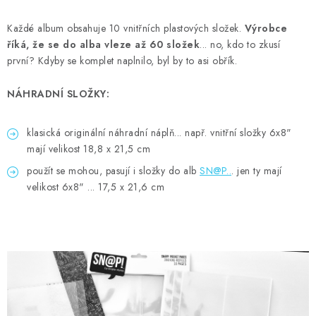
Každé album obsahuje 10 vnitřních plastových složek.
Výrobce
říká, že se do alba vleze až 60 složek
... no, kdo to zkusí
první? Kdyby se komplet naplnilo, byl by to asi obřík.
NÁHRADNÍ SLOŽKY:
klasická originální náhradní náplň... např. vnitřní složky 6x8"
mají velikost 18,8 x 21,5 cm
použít se mohou, pasují i složky do alb
SN@P..
. jen ty mají
velikost 6x8" ... 17,5 x 21,6 cm