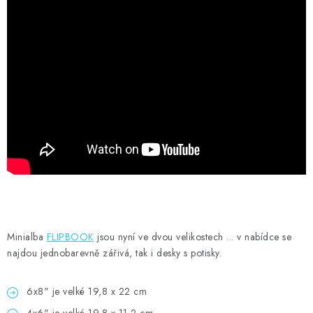
MOJE OBJEDNÁVKA
ZNAČKY
Doprava
Kontakty
Moje objednávka
Oblíbené ♥️
Hodnocení obchodu
Obchodní podmínky
Podmínky ochrany osobních údajů
Ověřování recenzí
Jak nakupovat
Minialba
FLIPBOOK
jsou nyní ve dvou velikostech ... v nabídce se
najdou jednobarevně zářivá, tak i desky s potisky.
6x8" je velké 19,8 x 22 cm