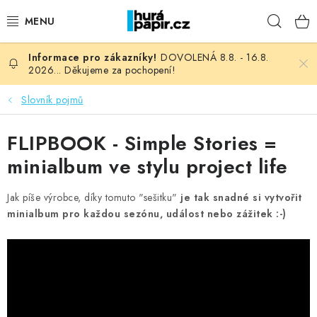
Přejít
Hleda
na
obsah
DOVOLENÁ 8.8. - 16.8.
NOVINKY
2026... Děkujeme za pochopení!
HURÁ DÍLNA
Slovník pojmů
VŠECHNO ZBOŽÍ
FLIPBOOK - Simple Stories =
minialbum ve stylu project life
KNIHAŘSKÝ MATERIÁL
Jak píše výrobce, díky tomuto "sešitku"
je tak snadné si vytvořit
KURZY NATY LYSAK
minialbum pro každou sezónu, událost nebo zážitek :-)
OBLÍBENÉ ♥️
FOTORECENZE