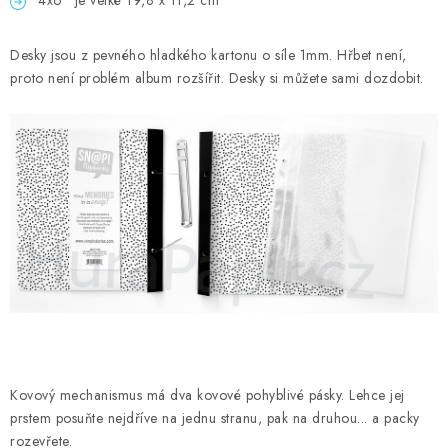
4x6" je velké 19,8 x 11,2 cm
Desky jsou z pevného hladkého kartonu o síle 1mm. Hřbet není,
proto není problém album rozšířit. Desky si můžete sami dozdobit.
Kovový mechanismus má dva kovové pohyblivé pásky. Lehce jej
prstem posuňte nejdříve na jednu stranu, pak na druhou... a packy
rozevřete.