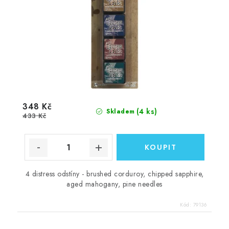
348 Kč
(4 ks)
Skladem
433 Kč
4 distress odstíny - brushed corduroy, chipped sapphire,
aged mahogany, pine needles
Kód:
79136