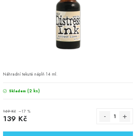
MOJE OBJEDNÁVKA
ZNAČKY
Doprava
Kontakty
Moje objednávka
Oblíbené ♥️
Hodnocení obchodu
Obchodní podmínky
Podmínky ochrany osobních údajů
Ověřování recenzí
Jak nakupovat
Náhradní tekutá náplň 14 ml.
(2 ks)
Skladem
169 Kč
–17 %
139 Kč
Měrná cena: