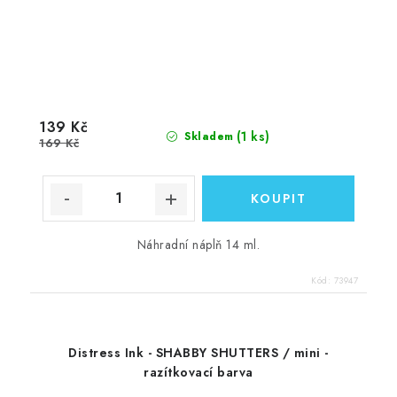
139 Kč
(1 ks)
Skladem
169 Kč
Náhradní náplň 14 ml.
Kód:
73947
Distress Ink - SHABBY SHUTTERS / mini -
razítkovací barva