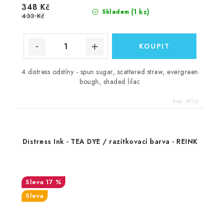
348 Kč
(1 ks)
Skladem
433 Kč
4 distress odstíny - spun sugar, scattered straw, evergreen
bough, shaded lilac
Kód:
79135
Distress Ink - TEA DYE / razítkovací barva - REINK
17 %
Sleva