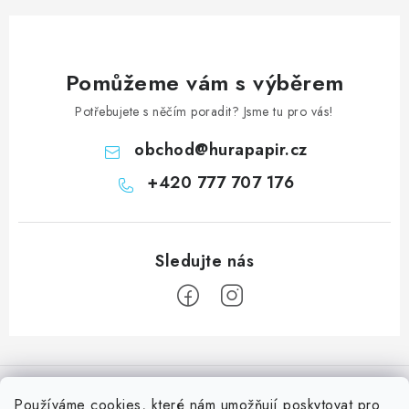
Pomůžeme vám s výběrem
Potřebujete s něčím poradit? Jsme tu pro vás!
obchod
@
hurapapir.cz
+420 777 707 176
Z
á
Informace pro vás
p
Používáme
cookies
, které nám umožňují poskytovat pro