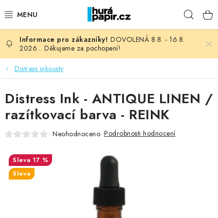
Přejít
Hleda
na
obsah
DOVOLENÁ 8.8. - 16.8.
NOVINKY
2026... Děkujeme za pochopení!
HURÁ DÍLNA
Distress inkousty
VŠECHNO ZBOŽÍ
Distress Ink - ANTIQUE LINEN /
razítkovací barva - REINK
KNIHAŘSKÝ MATERIÁL
Podrobnosti hodnocení
Neohodnoceno
KURZY NATY LYSAK
17 %
OBLÍBENÉ ♥️
Sleva
FOTORECENZE