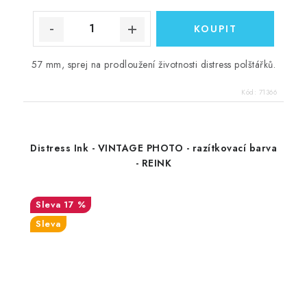
57 mm, sprej na prodloužení životnosti distress polštářků.
Kód:
71366
Distress Ink - VINTAGE PHOTO - razítkovací barva
- REINK
17 %
Sleva