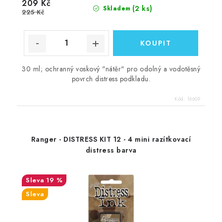
209 Kč
(2 ks)
Skladem
225 Kč
30 ml; ochranný voskový "nátěr" pro odolný a vodotěsný
povrch distress podkladu.
Kód:
16609
Ranger - DISTRESS KIT 12 - 4 mini razítkovací
distress barva
19 %
Sleva