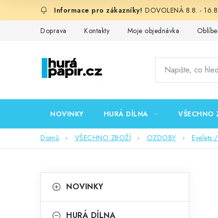
Přejít
DOVOLENÁ 8.8. - 16.8.
na
obsah
Doprava
Kontakty
Moje objednávka
Oblíbe
NOVINKY
HURÁ DÍLNA
VŠECHNO 
Domů
VŠECHNO ZBOŽÍ
OZDOBY
Eyelets 
P
K
Přeskočit
NOVINKY
kategorie
a
o
t
HURÁ DÍLNA