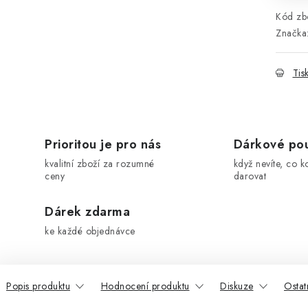
Kód zbo
Značka
Tis
Prioritou je pro nás
Dárkové po
kvalitní zboží za rozumné
když nevíte, co k
ceny
darovat
Dárek zdarma
ke každé objednávce
Popis produktu
Hodnocení produktu
Diskuze
Ostat