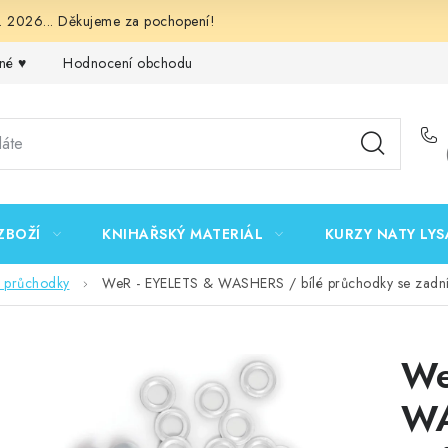
 2026... Děkujeme za pochopení!
né ♥️
Hodnocení obchodu
Obchodní podmínky
Podmínk
ZBOŽÍ
KNIHAŘSKÝ MATERIÁL
KURZY NATY LYS
/ průchodky
WeR - EYELETS & WASHERS / bílé průchodky se zadní
We
WA