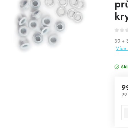
pr
kr
30 + 3
Více 
Sk
9
Mě
99 