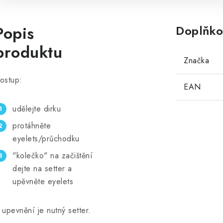
Popis
Doplňko
produktu
Značka
ostup:
EAN
udělejte dirku
protáhněte
eyelets/průchodku
"kolečko" na začištění
dejte na setter a
upěvněte eyelets
 upevnění je nutný setter.