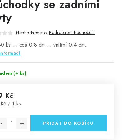
ůchodky se zadními
yty
Podrobnosti hodnocení
Neohodnoceno
0 ks ... cca 0,8 cm ... vnitřní 0,4 cm.
informací
ladem
(4 ks)
9 Kč
rná cena:
Kč / 1 ks
PŘIDAT DO KOŠÍKU