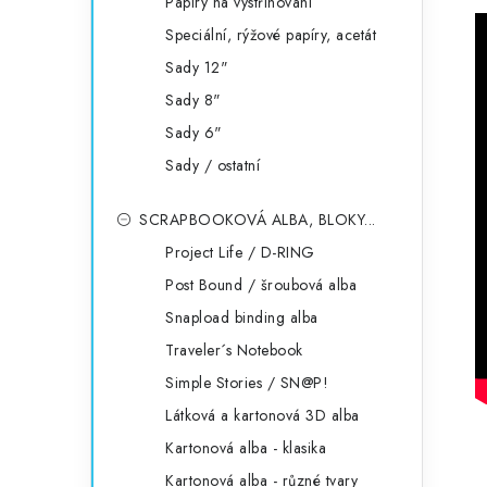
Papíry na vystřihování
Speciální, rýžové papíry, acetát
Sady 12"
Sady 8"
Sady 6"
Sady / ostatní
SCRAPBOOKOVÁ ALBA, BLOKY...
Project Life / D-RING
Post Bound / šroubová alba
Snapload binding alba
Traveler´s Notebook
Simple Stories / SN@P!
Látková a kartonová 3D alba
Kartonová alba - klasika
Kartonová alba - různé tvary