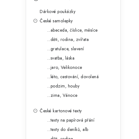
s
e
t
Dárkové poukázky
g
r
České samolepky
o
...abeceda, číslice, měsíce
a
r
...děti, rodina, zvířata
n
i
...gratulace, slavení
e
n
...svatba, láska
í
...jaro, Velikonoce
...léto, cestování, dovolená
p
...podzim, houby
a
...zima, Vánoce
n
České kartonové texty
e
...texty na papírová přání
l
...texty do deníků, alb
...děti, rodina