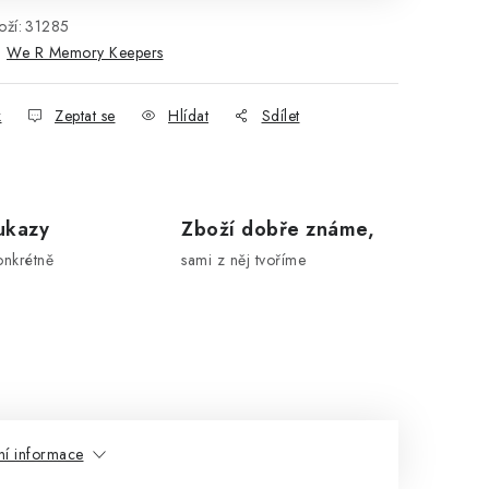
ží:
31285
:
We R Memory Keepers
k
Zeptat se
Hlídat
Sdílet
ukazy
Zboží dobře známe,
onkrétně
sami z něj tvoříme
ní informace