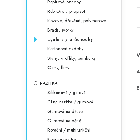
Papírové ozdoby
Rub-Ons / propisot
Kovové, dřevěné, polymerové
Brads, svorky
Eyelets / průchodky
Kartonové ozdoby
Stuhy, knoflíky, bambulky
Glitry, flitry...
RAZÍTKA
E
Silikonová / gelová
Cling razítka / gumová
Gumová na dřevě
Gumová na pěně
Rotační / multifunkční
Kovová razítka