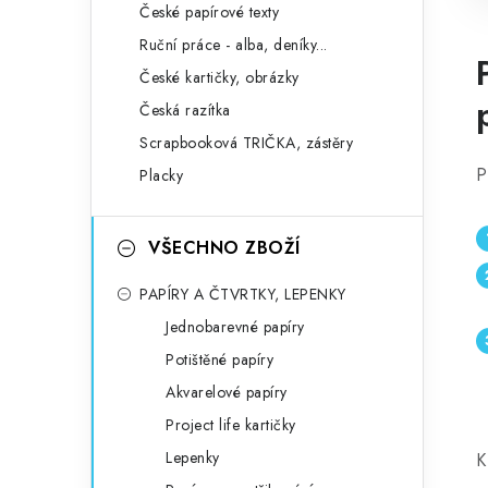
České papírové texty
Ruční práce - alba, deníky...
České kartičky, obrázky
Česká razítka
Scrapbooková TRIČKA, zástěry
P
Placky
VŠECHNO ZBOŽÍ
PAPÍRY A ČTVRTKY, LEPENKY
Jednobarevné papíry
Potištěné papíry
Akvarelové papíry
Project life kartičky
Lepenky
K