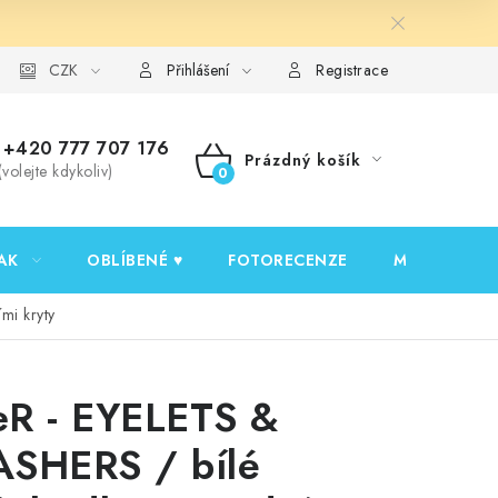
y ochrany osobních údajů
CZK
Ověřování recenzí
Jak nakupovat
Přihlášení
Registrace
+420 777 707 176
Prázdný košík
(volejte kdykoliv)
NÁKUPNÍ
KOŠÍK
AK
OBLÍBENÉ ♥️
FOTORECENZE
MOJE OBJED
mi kryty
R - EYELETS &
SHERS / bílé