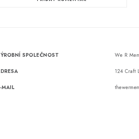
VÝROBNÍ SPOLEČNOST
We R Mem
ADRESA
124 Craft 
-MAIL
thewermem