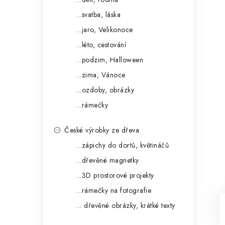
...svatba, láska
...jaro, Velikonoce
...léto, cestování
...podzim, Halloween
...zima, Vánoce
...ozdoby, obrázky
...rámečky
České výrobky ze dřeva
...zápichy do dortů, květináčů
...dřevěné magnetky
...3D prostorové projekty
...rámečky na fotografie
... dřevěné obrázky, krátké texty