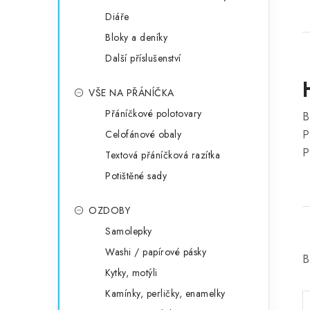
Diáře
Bloky a deníky
Další příslušenství
VŠE NA PŘÁNÍČKA
Přáníčkové polotovary
B
P
Celofánové obaly
P
Textová přáníčková razítka
Potištěné sady
OZDOBY
Samolepky
Washi / papírové pásky
B
Kytky, motýli
Kamínky, perličky, enamelky