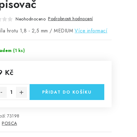
pisovač
Podrobnosti hodnocení
Neohodnoceno
síla hrotu 1,8 - 2,5 mm / MEDIUM
Více informací
ladem
(1 ks)
9 Kč
rná cena:
PŘIDAT DO KOŠÍKU
ží:
73198
:
POSCA