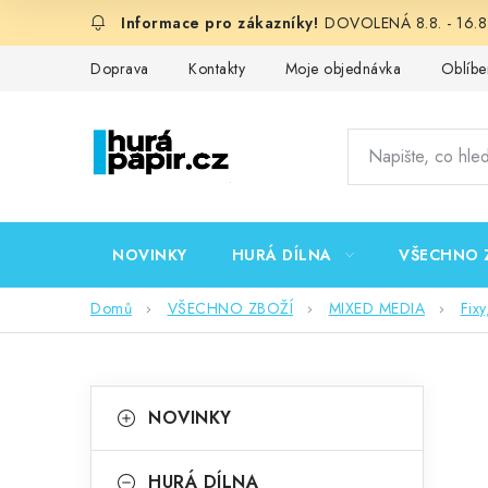
Přejít
DOVOLENÁ 8.8. - 16.8.
na
obsah
Doprava
Kontakty
Moje objednávka
Oblíbe
NOVINKY
HURÁ DÍLNA
VŠECHNO 
Domů
VŠECHNO ZBOŽÍ
MIXED MEDIA
Fixy
P
K
Přeskočit
NOVINKY
kategorie
a
o
t
HURÁ DÍLNA