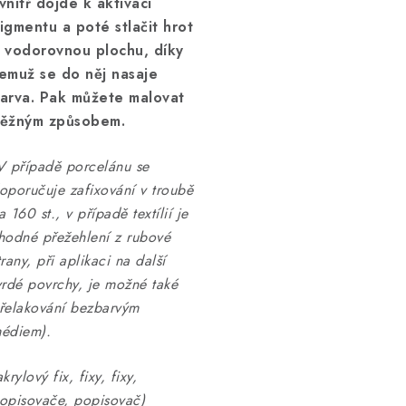
vnitř dojde k aktivaci
igmentu a poté stlačit hrot
 vodorovnou plochu, díky
emuž se do něj nasaje
arva. Pak můžete malovat
ěžným způsobem.
V případě porcelánu se
oporučuje zafixování v troubě
a 160 st., v případě textílií je
hodné přežehlení z rubové
trany, při aplikaci na další
vrdé povrchy, je možné také
řelakování bezbarvým
édiem).
akrylový fix, fixy, fixy,
opisovače, popisovač)