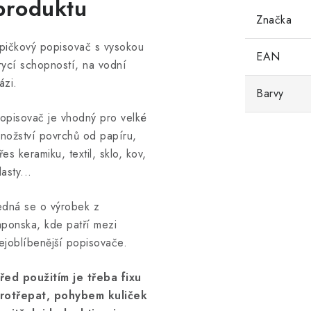
produktu
Značka
pičkový popisovač s vysokou
EAN
rycí schopností, na vodní
ázi.
Barvy
opisovač je vhodný pro velké
nožství povrchů od papíru,
řes keramiku, textil, sklo, kov,
lasty...
edná se o výrobek z
aponska, kde patří mezi
ejoblíbenější popisovače.
řed použitím je třeba fixu
rotřepat, pohybem kuliček