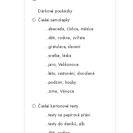
s
e
t
Dárkové poukázky
g
r
České samolepky
o
...abeceda, číslice, měsíce
a
r
...děti, rodina, zvířata
n
i
...gratulace, slavení
e
n
...svatba, láska
í
...jaro, Velikonoce
...léto, cestování, dovolená
p
...podzim, houby
a
...zima, Vánoce
n
České kartonové texty
e
...texty na papírová přání
l
...texty do deníků, alb
...děti, rodina