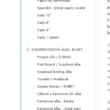
Papíry na vystřihování
u
p
Speciální, rýžové papíry, acetát
o
Sady 12"
č
Sady 8"
b
Sady 6"
b
Sady / ostatní
(
SCRAPBOOKOVÁ ALBA, BLOKY...
d
Project Life / D-RING
n
v
Post Bound / šroubová alba
s
Snapload binding alba
t
Traveler´s Notebook
p
Simple Stories / SN@P!
m
Látková a kartonová 3D alba
Kartonová alba - klasika
(
p
Kartonová alba - různé tvary