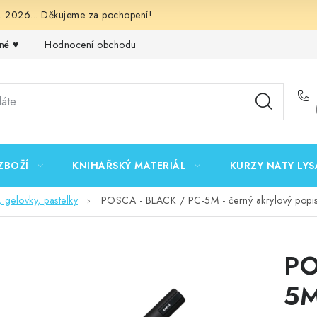
 2026... Děkujeme za pochopení!
né ♥️
Hodnocení obchodu
Obchodní podmínky
Podmínk
ZBOŽÍ
KNIHAŘSKÝ MATERIÁL
KURZY NATY LYS
, gelovky, pastelky
POSCA - BLACK / PC-5M - černý akrylový popi
PO
5M