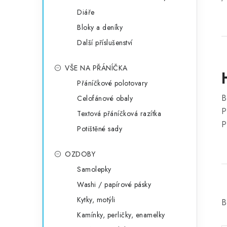
Diáře
Bloky a deníky
Další příslušenství
VŠE NA PŘÁNÍČKA
Přáníčkové polotovary
B
Celofánové obaly
P
Textová přáníčková razítka
P
Potištěné sady
OZDOBY
Samolepky
Washi / papírové pásky
Kytky, motýli
B
Kamínky, perličky, enamelky