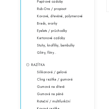
Papírové ozdoby
Rub-Ons / propisot
Kovové, dřevěné, polymerové
Brads, svorky
Eyelets / průchodky
Kartonové ozdoby
Stuhy, knoflíky, bambulky
Glitry, flitry...
RAZÍTKA
Silikonová / gelová
Cling razítka / gumová
Gumová na dřevě
Gumová na pěně
Rotační / multifunkční
Kovová razítka