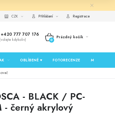
y ochrany osobních údajů
CZK
Ověřování recenzí
Jak nakupovat
Přihlášení
Registrace
+420 777 707 176
Prázdný košík
(volejte kdykoliv)
NÁKUPNÍ
KOŠÍK
AK
OBLÍBENÉ ♥️
FOTORECENZE
MOJE OBJED
sovač
SCA - BLACK / PC-
 - černý akrylový