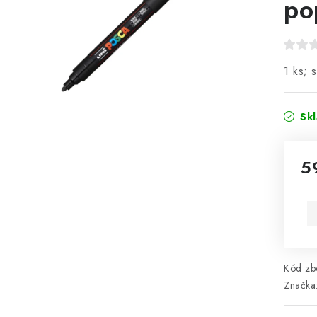
po
1 ks; 
Sk
5
Mě
Kód zbo
Značka