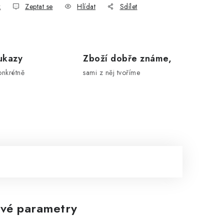
k
Zeptat se
Hlídat
Sdílet
ukazy
Zboží dobře známe,
onkrétně
sami z něj tvoříme
vé parametry