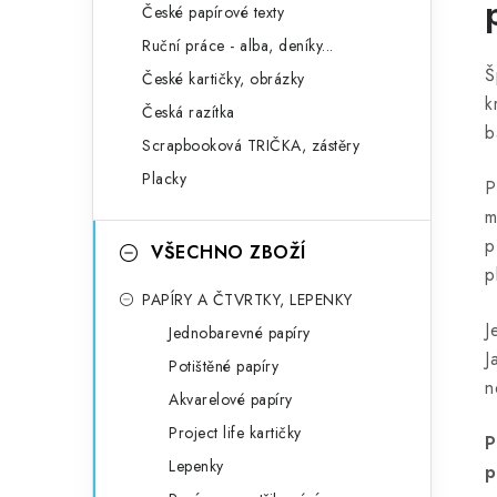
České papírové texty
Ruční práce - alba, deníky...
Š
České kartičky, obrázky
k
Česká razítka
b
Scrapbooková TRIČKA, zástěry
Placky
P
m
p
VŠECHNO ZBOŽÍ
p
PAPÍRY A ČTVRTKY, LEPENKY
J
Jednobarevné papíry
J
Potištěné papíry
n
Akvarelové papíry
Project life kartičky
P
Lepenky
p