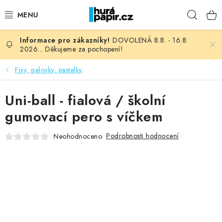
Přejít
Hleda
na
obsah
DOVOLENÁ 8.8. - 16.8.
NOVINKY
2026... Děkujeme za pochopení!
HURÁ DÍLNA
Fixy, gelovky, pastelky
VŠECHNO ZBOŽÍ
Uni-ball - fialová / školní
gumovací pero s víčkem
KNIHAŘSKÝ MATERIÁL
Podrobnosti hodnocení
Neohodnoceno
KURZY NATY LYSAK
OBLÍBENÉ ♥️
FOTORECENZE