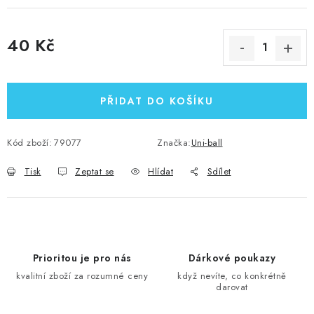
40 Kč
Měrná cena:
PŘIDAT DO KOŠÍKU
Kód zboží:
79077
Značka:
Uni-ball
Tisk
Zeptat se
Hlídat
Sdílet
Prioritou je pro nás
Dárkové poukazy
kvalitní zboží za rozumné ceny
když nevíte, co konkrétně
darovat