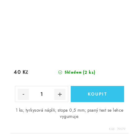
40 Kč
(2 ks)
Skladem
1 ks; tyrkysová náplň; stopa 0,5 mm; psaný text se lehce
vygumuje.
Kód:
79079