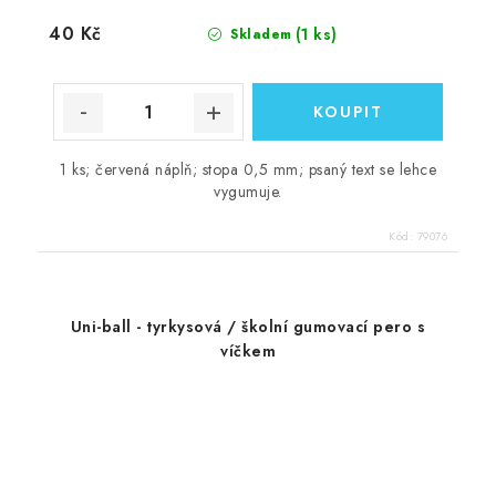
40 Kč
(1 ks)
Skladem
1 ks; červená náplň; stopa 0,5 mm; psaný text se lehce
vygumuje.
Kód:
79076
Uni-ball - tyrkysová / školní gumovací pero s
víčkem