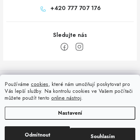
+420 777 707 176
Z
á
Informace pro vás
p
Používáme
cookies
, které nám umožňují poskytovat pro
a
Vás lepší služby. Na kontrolu cookies ve Vašem počítači
Doprava
Nepřehlédněte
t
můžete použít tento
online nástroj
.
Kontakty
í
Blog s nápady a návody
Facebook
Nastavení
Moje objednávka
Slovník pojmů, české návody
Oblíbené ♥️
Copyright 2026
HuráPapír.cz
. Všechna práva vyhrazena.
Upravit nastavení
Hurá TÝM
Odmítnout
Souhlasím
cookies
Hodnocení obchodu