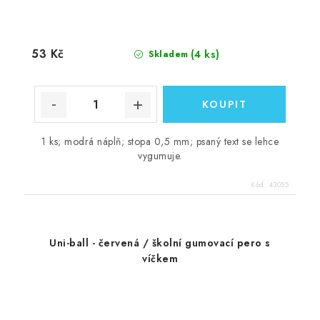
53 Kč
(4 ks)
Skladem
1 ks; modrá náplň; stopa 0,5 mm; psaný text se lehce
vygumuje.
Kód:
43055
Uni-ball - červená / školní gumovací pero s
víčkem