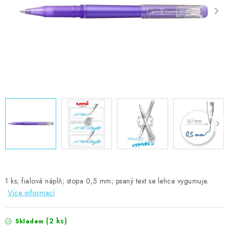
MOJE OBJEDNÁVKA
ZNAČKY
Doprava
Kontakty
Moje objednávka
Oblíbené ♥️
Hodnocení obchodu
Obchodní podmínky
Podmínky ochrany osobních údajů
Ověřování recenzí
Jak nakupovat
1 ks; fialová náplň; stopa 0,5 mm; psaný text se lehce vygumuje.
Více informací
(2 ks)
Skladem