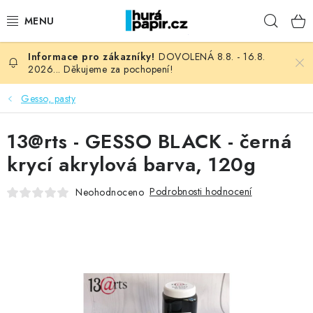
Přejít
Hleda
na
obsah
DOVOLENÁ 8.8. - 16.8.
NOVINKY
2026... Děkujeme za pochopení!
HURÁ DÍLNA
Gesso, pasty
VŠECHNO ZBOŽÍ
13@rts - GESSO BLACK - černá
krycí akrylová barva, 120g
KNIHAŘSKÝ MATERIÁL
Podrobnosti hodnocení
Neohodnoceno
KURZY NATY LYSAK
OBLÍBENÉ ♥️
FOTORECENZE