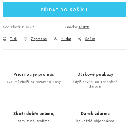
PŘIDAT DO KOŠÍKU
Kód zboží:
83099
Značka:
13@rts
Tisk
Zeptat se
Hlídat
Sdílet
Prioritou je pro nás
Dárkové poukazy
kvalitní zboží za rozumné ceny
když nevíte, co konkrétně
darovat
Zboží dobře známe,
Dárek zdarma
sami z něj tvoříme
ke každé objednávce