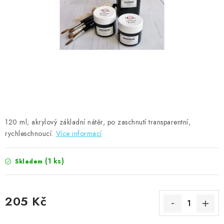
MOJE OBJEDNÁVKA
ZNAČKY
Doprava
Kontakty
Moje objednávka
Oblíbené ♥️
Hodnocení obchodu
Obchodní podmínky
Podmínky ochrany osobních údajů
Ověřování recenzí
Jak nakupovat
120 ml; akrylový základní nátěr, po zaschnutí transparentní,
rychleschnoucí.
Více informací
(1 ks)
Skladem
205 Kč
Měrná cena: