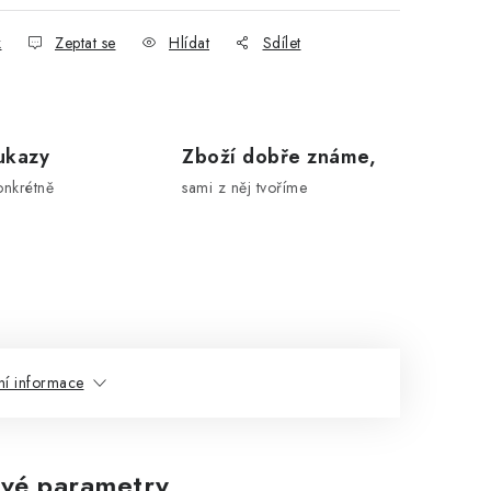
k
Zeptat se
Hlídat
Sdílet
ukazy
Zboží dobře známe,
onkrétně
sami z něj tvoříme
ní informace
vé parametry