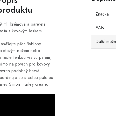
Popis
produktu
Značka
9 ml; krémová a barevná
EAN
asta s kovovým leskem.
Další možn
anášejte přes šablony
aletovým nožem nebo
aneste tenkou vrstvu pstem,
římo na povrch pro kovový
ovrch podobný barvě.
oordinuje se s celou paletou
arev Simon Hurley create.