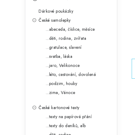
s
e
t
Dárkové poukázky
g
r
České samolepky
o
...abeceda, číslice, měsíce
a
r
...děti, rodina, zvířata
n
i
...gratulace, slavení
e
n
...svatba, láska
í
...jaro, Velikonoce
...léto, cestování, dovolená
p
...podzim, houby
a
...zima, Vánoce
n
České kartonové texty
e
...texty na papírová přání
l
...texty do deníků, alb
...děti, rodina