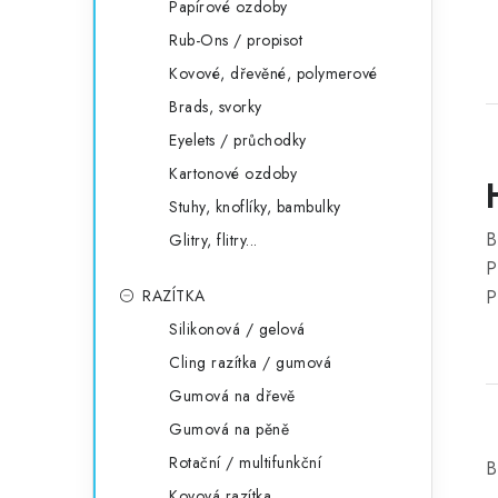
Papírové ozdoby
Rub-Ons / propisot
Kovové, dřevěné, polymerové
Brads, svorky
Eyelets / průchodky
Kartonové ozdoby
Stuhy, knoflíky, bambulky
B
Glitry, flitry...
P
RAZÍTKA
P
Silikonová / gelová
Cling razítka / gumová
Gumová na dřevě
Gumová na pěně
Rotační / multifunkční
B
Kovová razítka