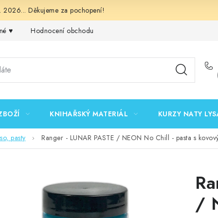
 2026... Děkujeme za pochopení!
né ♥️
Hodnocení obchodu
Obchodní podmínky
Podmínk
ZBOŽÍ
KNIHAŘSKÝ MATERIÁL
KURZY NATY LYS
so, pasty
Ranger - LUNAR PASTE / NEON No Chill - pasta s kovov
Ra
/ 