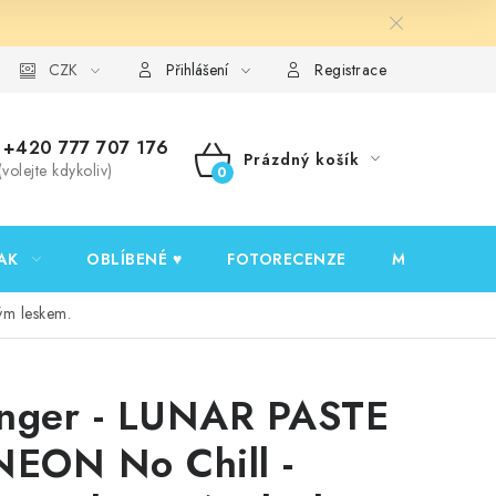
y ochrany osobních údajů
CZK
Ověřování recenzí
Jak nakupovat
Přihlášení
Registrace
+420 777 707 176
Prázdný košík
(volejte kdykoliv)
NÁKUPNÍ
KOŠÍK
AK
OBLÍBENÉ ♥️
FOTORECENZE
MOJE OBJED
ým leskem.
nger - LUNAR PASTE
NEON No Chill -