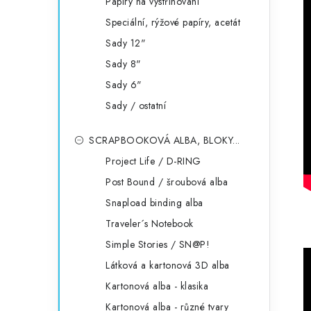
Papíry na vystřihování
Speciální, rýžové papíry, acetát
Sady 12"
Sady 8"
Sady 6"
Sady / ostatní
SCRAPBOOKOVÁ ALBA, BLOKY...
Project Life / D-RING
Post Bound / šroubová alba
Snapload binding alba
Traveler´s Notebook
Simple Stories / SN@P!
Látková a kartonová 3D alba
Kartonová alba - klasika
Kartonová alba - různé tvary