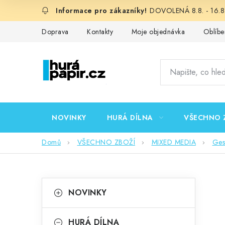
Přejít
DOVOLENÁ 8.8. - 16.8.
na
obsah
Doprava
Kontakty
Moje objednávka
Oblíbe
NOVINKY
HURÁ DÍLNA
VŠECHNO 
Domů
VŠECHNO ZBOŽÍ
MIXED MEDIA
Ges
P
K
Přeskočit
NOVINKY
kategorie
a
o
t
HURÁ DÍLNA