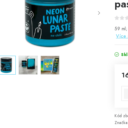
pa
59 ml;
Více 
Sk
1
Mě
Kód zbo
Značka