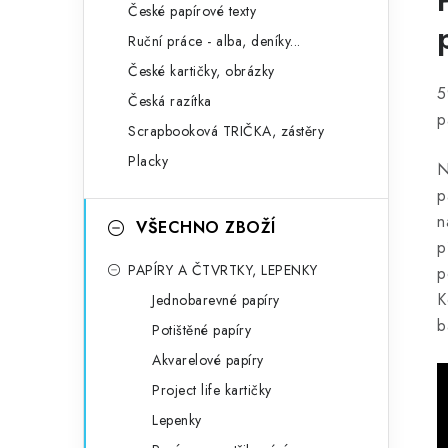
České papírové texty
Ruční práce - alba, deníky...
České kartičky, obrázky
5
Česká razítka
p
Scrapbooková TRIČKA, zástěry
Placky
N
p
n
VŠECHNO ZBOŽÍ
p
PAPÍRY A ČTVRTKY, LEPENKY
p
K
Jednobarevné papíry
b
Potištěné papíry
Akvarelové papíry
Project life kartičky
Lepenky