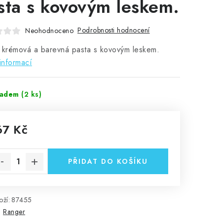
sta s kovovým leskem.
Podrobnosti hodnocení
Neohodnoceno
 krémová a barevná pasta s kovovým leskem.
informací
ladem
(2 ks)
67 Kč
rná cena:
PŘIDAT DO KOŠÍKU
ží:
87455
:
Ranger