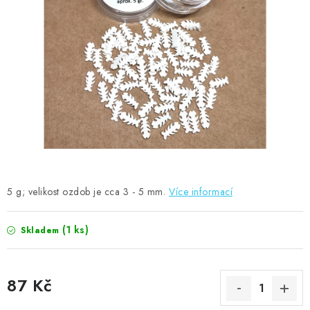
MOJE OBJEDNÁVKA
ZNAČKY
Doprava
Kontakty
Moje objednávka
Oblíbené ♥️
Hodnocení obchodu
Obchodní podmínky
Podmínky ochrany osobních údajů
Ověřování recenzí
Jak nakupovat
5 g; velikost ozdob je cca 3 - 5 mm.
Více informací
(1 ks)
Skladem
87 Kč
Měrná cena: