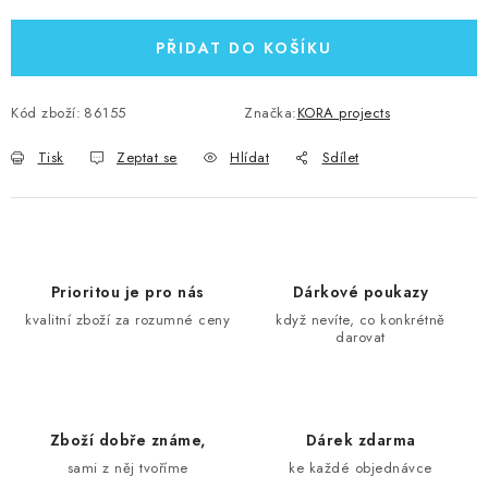
PŘIDAT DO KOŠÍKU
Kód zboží:
86155
Značka:
KORA projects
Tisk
Zeptat se
Hlídat
Sdílet
Prioritou je pro nás
Dárkové poukazy
kvalitní zboží za rozumné ceny
když nevíte, co konkrétně
darovat
Zboží dobře známe,
Dárek zdarma
sami z něj tvoříme
ke každé objednávce