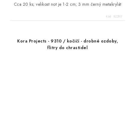
Cca 20 ks; velikost not je 1-2 cm; 3 mm černý metakrylát
Kód:
82285
Kora Projects - 9310 / kočičí - drobné ozdoby,
flitry do chrastidel