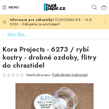
Přejít
Hleda
na
obsah
DOVOLENÁ 8.8. - 16.8.
NOVINKY
2026... Děkujeme za pochopení!
HURÁ DÍLNA
Glitry, flitry...
VŠECHNO ZBOŽÍ
Kora Projects - 6273 / rybí
kostry - drobné ozdoby, flitry
KNIHAŘSKÝ MATERIÁL
do chrastidel
KURZY NATY LYSAK
Podrobnosti hodnocení
Neohodnoceno
OBLÍBENÉ ♥️
FOTORECENZE