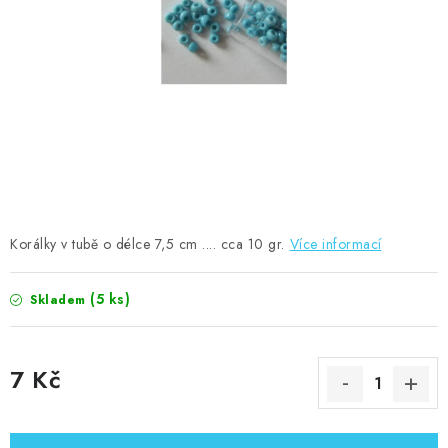
MOJE OBJEDNÁVKA
ZNAČKY
Doprava
Kontakty
Moje objednávka
Oblíbené ♥️
Hodnocení obchodu
Obchodní podmínky
Podmínky ochrany osobních údajů
Ověřování recenzí
Jak nakupovat
Korálky v tubě o délce 7,5 cm .... cca 10 gr.
Více informací
(5 ks)
Skladem
7 Kč
Měrná cena: