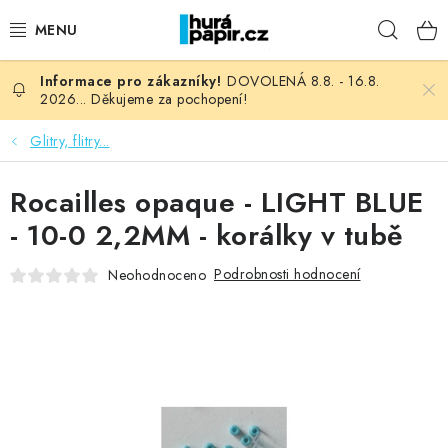
Přejít
Hleda
na
obsah
DOVOLENÁ 8.8. - 16.8.
NOVINKY
2026... Děkujeme za pochopení!
HURÁ DÍLNA
Glitry, flitry...
VŠECHNO ZBOŽÍ
Rocailles opaque - LIGHT BLUE
- 10-0 2,2MM - korálky v tubě
KNIHAŘSKÝ MATERIÁL
Podrobnosti hodnocení
Neohodnoceno
KURZY NATY LYSAK
OBLÍBENÉ ♥️
FOTORECENZE