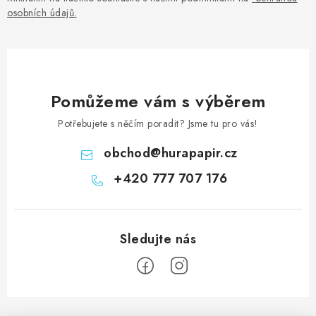
osobních údajů
.
Pomůžeme vám s výběrem
Potřebujete s něčím poradit? Jsme tu pro vás!
obchod
@
hurapapir.cz
+420 777 707 176
Z