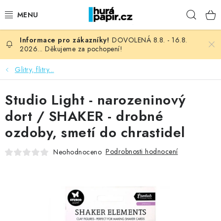
Přejít
Hleda
na
obsah
DOVOLENÁ 8.8. - 16.8.
NOVINKY
2026... Děkujeme za pochopení!
HURÁ DÍLNA
Glitry, flitry...
VŠECHNO ZBOŽÍ
Studio Light - narozeninový
dort / SHAKER - drobné
KNIHAŘSKÝ MATERIÁL
ozdoby, smetí do chrastidel
KURZY NATY LYSAK
Podrobnosti hodnocení
Neohodnoceno
OBLÍBENÉ ♥️
FOTORECENZE