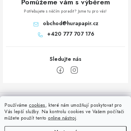
Pomůžeme vám s výběrem
Potřebujete s něčím poradit? Jsme tu pro vás!
obchod
@
hurapapir.cz
+420 777 707 176
Z
á
Informace pro vás
p
Používáme
cookies
, které nám umožňují poskytovat pro
a
Vás lepší služby. Na kontrolu cookies ve Vašem počítači
Doprava
Nepřehlédněte
t
můžete použít tento
online nástroj
.
Kontakty
í
Blog s nápady a návody
Facebook