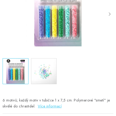
MOJE OBJEDNÁVKA
ZNAČKY
Doprava
Kontakty
Moje objednávka
Oblíbené ♥️
Hodnocení obchodu
Obchodní podmínky
Podmínky ochrany osobních údajů
Ověřování recenzí
Jak nakupovat
6 motivů; každý motiv v tubičce 1 x 7,5 cm. Polymerové "smetí" je
skvělé do chrastidel.
Více informací