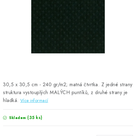
MOJE OBJEDNÁVKA
ZNAČKY
Doprava
Kontakty
Moje objednávka
Oblíbené ♥️
Hodnocení obchodu
Obchodní podmínky
Podmínky ochrany osobních údajů
Ověřování recenzí
Jak nakupovat
30,5 x 30,5 cm - 240 gr/m2; matná čtvrtka. Z jedné strany
struktura vystouplých MALÝCH puntíků, z druhé strany je
hladká.
Více informací
(35 ks)
Skladem