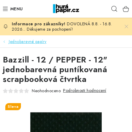
Přejít
Hleda
na
obsah
DOVOLENÁ 8.8. - 16.8.
NOVINKY
2026... Děkujeme za pochopení!
HURÁ DÍLNA
Jednobarevné papíry
VŠECHNO ZBOŽÍ
Bazzill - 12 / PEPPER - 12"
jednobarevná puntíkovaná
KNIHAŘSKÝ MATERIÁL
scrapbooková čtvrtka
KURZY NATY LYSAK
Podrobnosti hodnocení
Neohodnoceno
OBLÍBENÉ ♥️
Sleva
FOTORECENZE