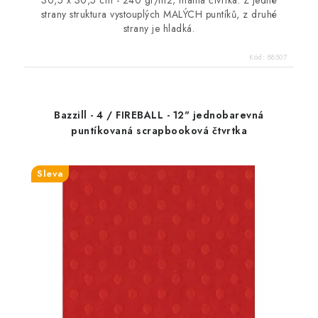
30,5 x 30,5 cm - 240 gr/m2; matná čtvrtka. Z jedné
strany struktura vystouplých MALÝCH puntíků, z druhé
strany je hladká.
Kód:
88507
Bazzill - 4 / FIREBALL - 12" jednobarevná
puntíkovaná scrapbooková čtvrtka
Sleva