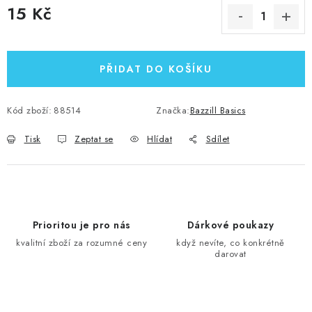
15 Kč
Měrná cena:
PŘIDAT DO KOŠÍKU
Kód zboží:
88514
Značka:
Bazzill Basics
Tisk
Zeptat se
Hlídat
Sdílet
Prioritou je pro nás
Dárkové poukazy
kvalitní zboží za rozumné ceny
když nevíte, co konkrétně
darovat