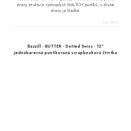
strany struktura vystouplých MALÝCH puntíků, z druhé
strany je hladká.
Kód:
88513
Bazzill - BUTTER - Dotted Swiss - 12"
jednobarevná puntíkovaná scrapbooková čtvrtka