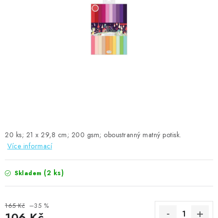
MOJE OBJEDNÁVKA
ZNAČKY
Doprava
Kontakty
Moje objednávka
Oblíbené ♥️
Hodnocení obchodu
Obchodní podmínky
Podmínky ochrany osobních údajů
Ověřování recenzí
Jak nakupovat
20 ks; 21 x 29,8 cm; 200 gsm; oboustranný matný potisk.
Více informací
(2 ks)
Skladem
165 Kč
–35 %
106 Kč