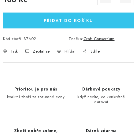
Měrná cena:
PŘIDAT DO KOŠÍKU
Kód zboží:
87602
Značka:
Craft Consortium
Tisk
Zeptat se
Hlídat
Sdílet
Prioritou je pro nás
Dárkové poukazy
kvalitní zboží za rozumné ceny
když nevíte, co konkrétně
darovat
Zboží dobře známe,
Dárek zdarma