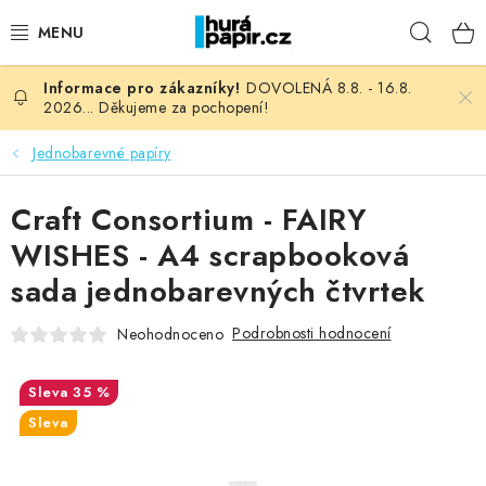
Přejít
Hleda
na
obsah
DOVOLENÁ 8.8. - 16.8.
NOVINKY
2026... Děkujeme za pochopení!
HURÁ DÍLNA
Jednobarevné papíry
VŠECHNO ZBOŽÍ
Craft Consortium - FAIRY
WISHES - A4 scrapbooková
KNIHAŘSKÝ MATERIÁL
sada jednobarevných čtvrtek
KURZY NATY LYSAK
Podrobnosti hodnocení
Neohodnoceno
OBLÍBENÉ ♥️
35 %
Sleva
FOTORECENZE