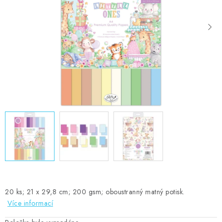
MOJE OBJEDNÁVKA
ZNAČKY
Doprava
Kontakty
Moje objednávka
Oblíbené ♥️
Hodnocení obchodu
Obchodní podmínky
Podmínky ochrany osobních údajů
Ověřování recenzí
Jak nakupovat
20 ks; 21 x 29,8 cm; 200 gsm; oboustranný matný potisk.
Více informací