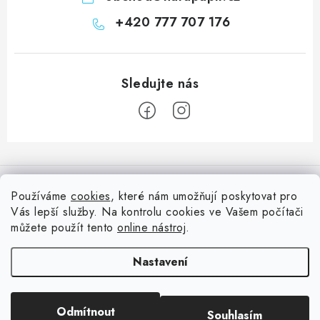
+420 777 707 176
Z
á
Informace pro vás
p
Používáme
cookies
, které nám umožňují poskytovat pro
a
Vás lepší služby. Na kontrolu cookies ve Vašem počítači
Doprava
Nepřehlédněte
t
můžete použít tento
online nástroj
.
Kontakty
í
Blog s nápady a návody
Facebook
Nastavení
Moje objednávka
Slovník pojmů, české návody
Oblíbené ♥️
Copyright 2026
HuráPapír.cz
. Všechna práva vyhrazena.
Upravit nastavení
Hurá TÝM
Odmítnout
Souhlasím
cookies