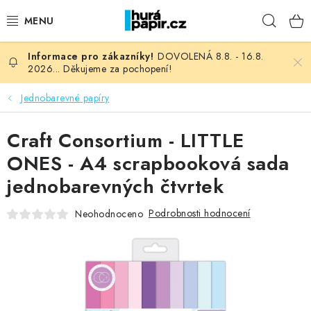
Přejít
Hleda
na
obsah
DOVOLENÁ 8.8. - 16.8.
NOVINKY
2026... Děkujeme za pochopení!
HURÁ DÍLNA
Jednobarevné papíry
VŠECHNO ZBOŽÍ
Craft Consortium - LITTLE
ONES - A4 scrapbooková sada
KNIHAŘSKÝ MATERIÁL
jednobarevných čtvrtek
KURZY NATY LYSAK
Podrobnosti hodnocení
Neohodnoceno
OBLÍBENÉ ♥️
FOTORECENZE