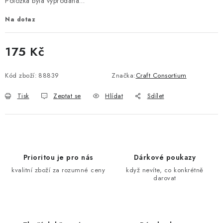
Položka byla vyprodána…
Na dotaz
175 Kč
Měrná cena:
Kód zboží:
88839
Značka:
Craft Consortium
Tisk
Zeptat se
Hlídat
Sdílet
Prioritou je pro nás
Dárkové poukazy
kvalitní zboží za rozumné ceny
když nevíte, co konkrétně
darovat