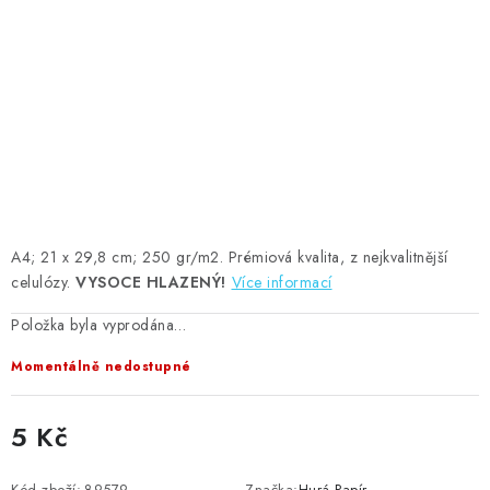
MOJE OBJEDNÁVKA
ZNAČKY
Doprava
Kontakty
Moje objednávka
Oblíbené ♥️
Hodnocení obchodu
Obchodní podmínky
Podmínky ochrany osobních údajů
Ověřování recenzí
Jak nakupovat
A4; 21 x 29,8 cm; 250 gr/m2. Prémiová kvalita, z nejkvalitnější
celulózy.
VYSOCE HLAZENÝ!
Více informací
Položka byla vyprodána…
Momentálně nedostupné
5 Kč
Měrná cena:
Kód zboží:
89579
Značka:
Hurá Papír