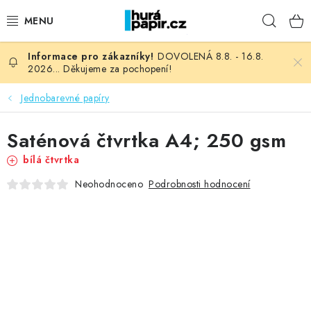
Přejít
Hleda
na
obsah
DOVOLENÁ 8.8. - 16.8.
NOVINKY
2026... Děkujeme za pochopení!
HURÁ DÍLNA
Jednobarevné papíry
VŠECHNO ZBOŽÍ
Saténová čtvrtka A4; 250 gsm
bílá čtvrtka
KNIHAŘSKÝ MATERIÁL
Podrobnosti hodnocení
Neohodnoceno
KURZY NATY LYSAK
OBLÍBENÉ ♥️
FOTORECENZE