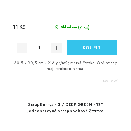
11 Kč
(7 ks)
Skladem
30,5 x 30,5 cm - 216 gr/m2; matná čtvrtka. Obě strany
mají strukturu plátna.
Kód:
84861
ScrapBerrys - 3 / DEEP GREEN - 12"
jednobarevná scrapbooková čtvrtka