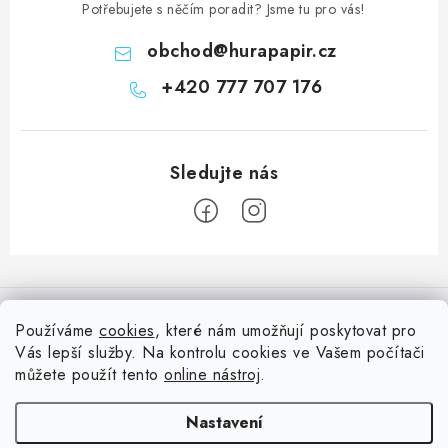
Potřebujete s něčím poradit? Jsme tu pro vás!
obchod
@
hurapapir.cz
+420 777 707 176
Z
á
Informace pro vás
p
Používáme
cookies
, které nám umožňují poskytovat pro
a
Vás lepší služby. Na kontrolu cookies ve Vašem počítači
Doprava
Nepřehlédněte
t
můžete použít tento
online nástroj
.
Kontakty
í
Blog s nápady a návody
Facebook
Nastavení
Moje objednávka
Slovník pojmů, české návody