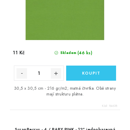
11 Kč
(46 ks)
Skladem
30,5 x 30,5 cm - 216 gr/m2; matná čtvrtka. Obě strany
mají strukturu plátna.
Kód:
84638
ScrapBerrys - 4 / BABY PINK - 12" jednobarevná