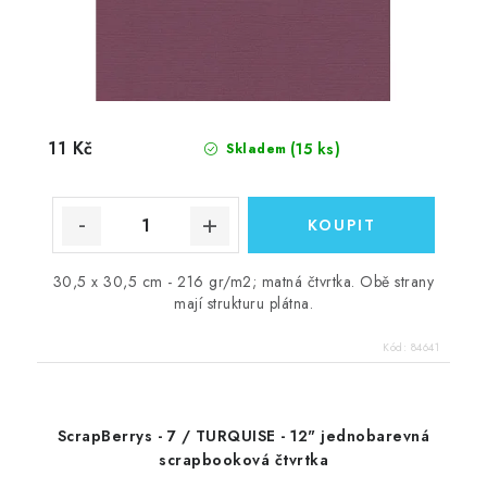
11 Kč
(15 ks)
Skladem
30,5 x 30,5 cm - 216 gr/m2; matná čtvrtka. Obě strany
mají strukturu plátna.
Kód:
84641
ScrapBerrys - 7 / TURQUISE - 12" jednobarevná
scrapbooková čtvrtka