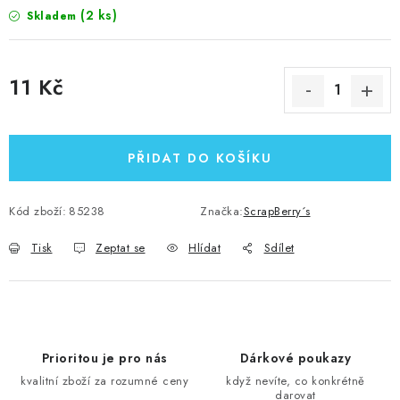
(2 ks)
Skladem
11 Kč
Měrná cena:
PŘIDAT DO KOŠÍKU
Kód zboží:
85238
Značka:
ScrapBerry´s
Tisk
Zeptat se
Hlídat
Sdílet
Prioritou je pro nás
Dárkové poukazy
kvalitní zboží za rozumné ceny
když nevíte, co konkrétně
darovat