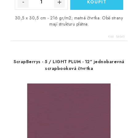
30,5 x 30,5 cm - 216 gr/m2; matná čtvrtka. Obě strany
mají strukturu plátna.
Kód:
84640
ScrapBerrys - 5 / LIGHT PLUM - 12" jednobarevná
scrapbooková čtvrtka