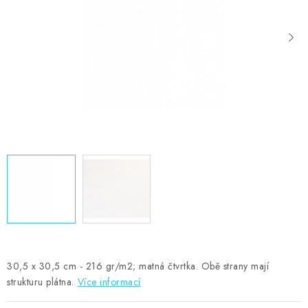
MOJE OBJEDNÁVKA
ZNAČKY
Doprava
Kontakty
Moje objednávka
Oblíbené ♥️
Hodnocení obchodu
Obchodní podmínky
Podmínky ochrany osobních údajů
Ověřování recenzí
Jak nakupovat
30,5 x 30,5 cm - 216 gr/m2; matná čtvrtka. Obě strany mají
strukturu plátna.
Více informací