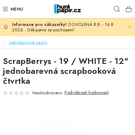
Přejít
Hleda
na
obsah
DOVOLENÁ 8.8. - 16.8.
NOVINKY
2026... Děkujeme za pochopení!
HURÁ DÍLNA
Jednobarevné papíry
VŠECHNO ZBOŽÍ
ScrapBerrys - 19 / WHITE - 12"
jednobarevná scrapbooková
KNIHAŘSKÝ MATERIÁL
čtvrtka
KURZY NATY LYSAK
Podrobnosti hodnocení
Neohodnoceno
OBLÍBENÉ ♥️
FOTORECENZE