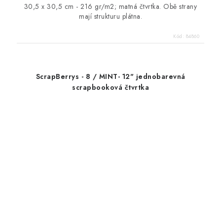
30,5 x 30,5 cm - 216 gr/m2; matná čtvrtka. Obě strany
mají strukturu plátna.
Kód:
84860
ScrapBerrys - 8 / MINT- 12" jednobarevná
scrapbooková čtvrtka