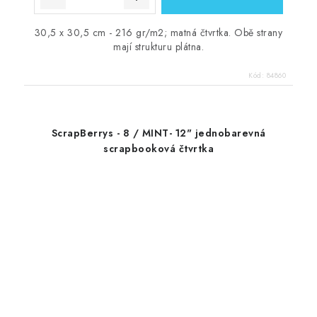
30,5 x 30,5 cm - 216 gr/m2; matná čtvrtka. Obě strany
mají strukturu plátna.
Kód:
84860
ScrapBerrys - 8 / MINT- 12" jednobarevná
scrapbooková čtvrtka