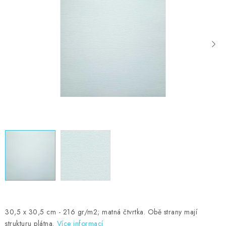
MOJE OBJEDNÁVKA
ZNAČKY
Doprava
Kontakty
Moje objednávka
Oblíbené ♥️
Hodnocení obchodu
Obchodní podmínky
Podmínky ochrany osobních údajů
Ověřování recenzí
Jak nakupovat
30,5 x 30,5 cm - 216 gr/m2; matná čtvrtka. Obě strany mají
strukturu plátna.
Více informací