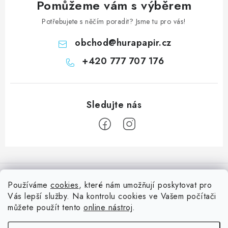
Pomůžeme vám s výběrem
Potřebujete s něčím poradit? Jsme tu pro vás!
obchod
@
hurapapir.cz
+420 777 707 176
Z
á
Informace pro vás
p
Používáme
cookies
, které nám umožňují poskytovat pro
a
Vás lepší služby. Na kontrolu cookies ve Vašem počítači
Doprava
Nepřehlédněte
t
můžete použít tento
online nástroj
.
Kontakty
í
Blog s nápady a návody