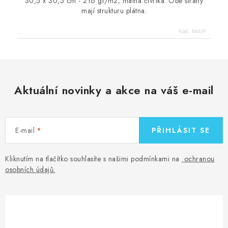
30,5 x 30,5 cm - 216 gr/m2; matná čtvrtka. Obě strany
mají strukturu plátna.
Kód:
84639
Aktuální novinky a akce na váš e-mail
E-mail
PŘIHLÁSIT SE
Kliknutím na tlačítko souhlasíte s našimi podmínkami na
ochranou
osobních údajů
.