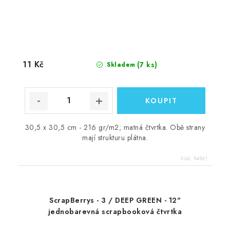
11 Kč
(7 ks)
Skladem
30,5 x 30,5 cm - 216 gr/m2; matná čtvrtka. Obě strany
mají strukturu plátna.
Kód:
84861
ScrapBerrys - 3 / DEEP GREEN - 12"
jednobarevná scrapbooková čtvrtka