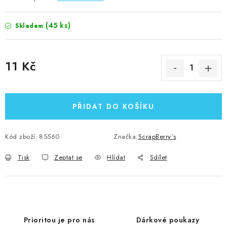
(45 ks)
Skladem
11 Kč
Měrná cena:
PŘIDAT DO KOŠÍKU
Kód zboží:
85560
Značka:
ScrapBerry´s
Tisk
Zeptat se
Hlídat
Sdílet
Prioritou je pro nás
Dárkové poukazy