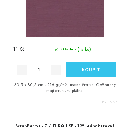
11 Kč
(15 ks)
Skladem
30,5 x 30,5 cm - 216 gr/m2; matná čtvrtka. Obě strany
mají strukturu plátna.
Kód:
84641
ScrapBerrys - 7 / TURQUISE - 12" jednobarevná