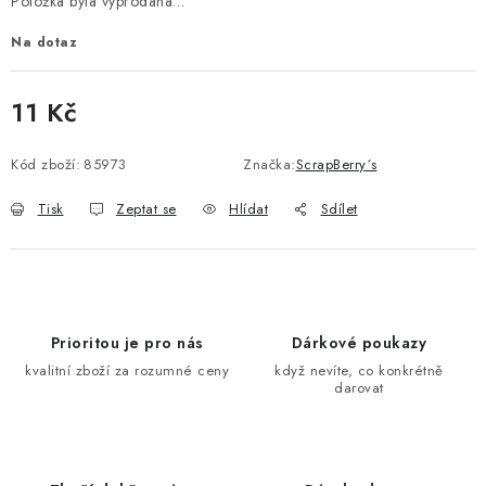
Položka byla vyprodána…
Na dotaz
11 Kč
Měrná cena:
Kód zboží:
85973
Značka:
ScrapBerry´s
Tisk
Zeptat se
Hlídat
Sdílet
Prioritou je pro nás
Dárkové poukazy
kvalitní zboží za rozumné ceny
když nevíte, co konkrétně
darovat