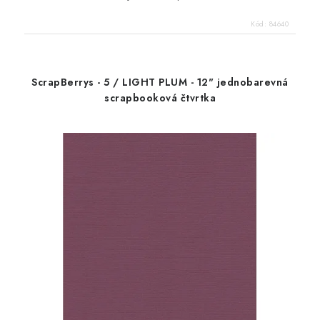
Kód:
84640
ScrapBerrys - 5 / LIGHT PLUM - 12" jednobarevná
scrapbooková čtvrtka