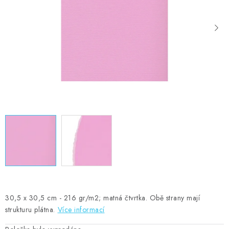
MOJE OBJEDNÁVKA
ZNAČKY
Doprava
Kontakty
Moje objednávka
Oblíbené ♥️
Hodnocení obchodu
Obchodní podmínky
Podmínky ochrany osobních údajů
Ověřování recenzí
Jak nakupovat
30,5 x 30,5 cm - 216 gr/m2; matná čtvrtka. Obě strany mají
strukturu plátna.
Více informací