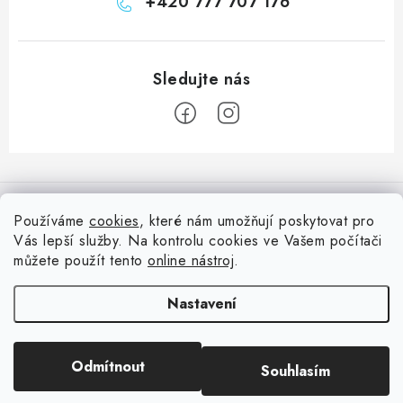
+420 777 707 176
Z
á
Informace pro vás
p
Používáme
cookies
, které nám umožňují poskytovat pro
a
Vás lepší služby. Na kontrolu cookies ve Vašem počítači
Doprava
Nepřehlédněte
t
můžete použít tento
online nástroj
.
Kontakty
í
Blog s nápady a návody
Facebook
Nastavení
Moje objednávka
Slovník pojmů, české návody
Oblíbené ♥️
Copyright 2026
HuráPapír.cz
. Všechna práva vyhrazena.
Upravit nastavení
Hurá TÝM
Odmítnout
Souhlasím
cookies
Hodnocení obchodu
Reklamace a vrácení zboží
Vytvořil Shoptet