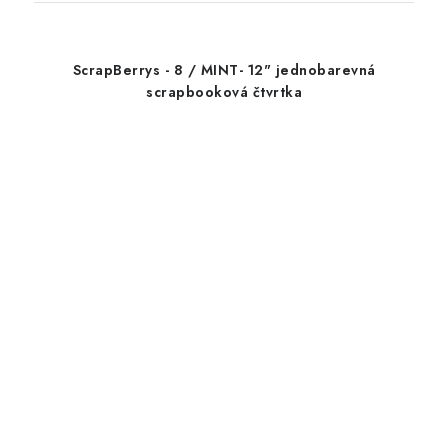
ScrapBerrys - 8 / MINT- 12" jednobarevná
scrapbooková čtvrtka