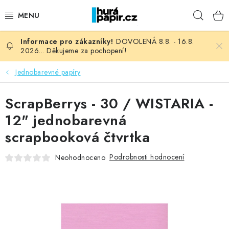
Přejít
Hleda
na
obsah
DOVOLENÁ 8.8. - 16.8.
NOVINKY
2026... Děkujeme za pochopení!
HURÁ DÍLNA
Jednobarevné papíry
VŠECHNO ZBOŽÍ
ScrapBerrys - 30 / WISTARIA -
12" jednobarevná
KNIHAŘSKÝ MATERIÁL
scrapbooková čtvrtka
KURZY NATY LYSAK
Podrobnosti hodnocení
Neohodnoceno
OBLÍBENÉ ♥️
FOTORECENZE