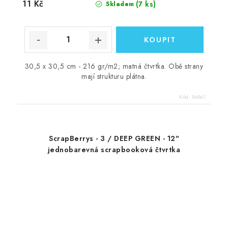
11 Kč
(7 ks)
Skladem
30,5 x 30,5 cm - 216 gr/m2; matná čtvrtka. Obě strany
mají strukturu plátna.
Kód:
84861
ScrapBerrys - 3 / DEEP GREEN - 12"
jednobarevná scrapbooková čtvrtka