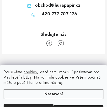
obchod
@
hurapapir.cz
+420 777 707 176
Z
á
Informace pro vás
p
Používáme
cookies
, které nám umožňují poskytovat pro
a
Vás lepší služby. Na kontrolu cookies ve Vašem počítači
Doprava
Nepřehlédněte
t
můžete použít tento
online nástroj
.
Kontakty
í
Blog s nápady a návody
Facebook
Nastavení
Moje objednávka
Slovník pojmů, české návody
Oblíbené ♥️
Copyright 2026
HuráPapír.cz
. Všechna práva vyhrazena.
Upravit nastavení