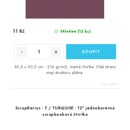
11 Kč
(15 ks)
Skladem
30,5 x 30,5 cm - 216 gr/m2; matná čtvrtka. Obě strany
mají strukturu plátna.
Kód:
84641
ScrapBerrys - 7 / TURQUISE - 12" jednobarevná
scrapbooková čtvrtka