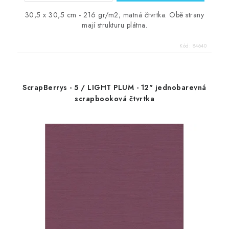
30,5 x 30,5 cm - 216 gr/m2; matná čtvrtka. Obě strany
mají strukturu plátna.
Kód:
84640
ScrapBerrys - 5 / LIGHT PLUM - 12" jednobarevná
scrapbooková čtvrtka