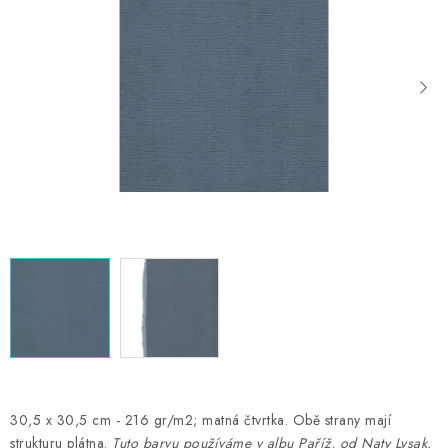
MOJE OBJEDNÁVKA
ZNAČKY
Doprava
Kontakty
Moje objednávka
Oblíbené ♥️
Hodnocení obchodu
Obchodní podmínky
Podmínky ochrany osobních údajů
Ověřování recenzí
Jak nakupovat
30,5 x 30,5 cm - 216 gr/m2; matná čtvrtka. Obě strany mají
strukturu plátna.
Tuto barvu používáme v albu Paříž, od Naty Lysak.