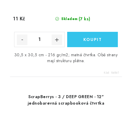
11 Kč
(7 ks)
Skladem
30,5 x 30,5 cm - 216 gr/m2; matná čtvrtka. Obě strany
mají strukturu plátna.
Kód:
84861
ScrapBerrys - 3 / DEEP GREEN - 12"
jednobarevná scrapbooková čtvrtka