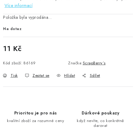
Více informací
Položka byla vyprodána…
Na dotaz
11 Kč
Měrná cena:
Kód zboží:
86169
Značka:
ScrapBerry´s
Tisk
Zeptat se
Hlídat
Sdílet
Prioritou je pro nás
Dárkové poukazy
kvalitní zboží za rozumné ceny
když nevíte, co konkrétně
darovat