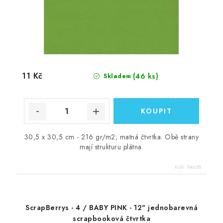
11 Kč
(46 ks)
Skladem
30,5 x 30,5 cm - 216 gr/m2; matná čtvrtka. Obě strany
mají strukturu plátna.
Kód:
84638
ScrapBerrys - 4 / BABY PINK - 12" jednobarevná
scrapbooková čtvrtka