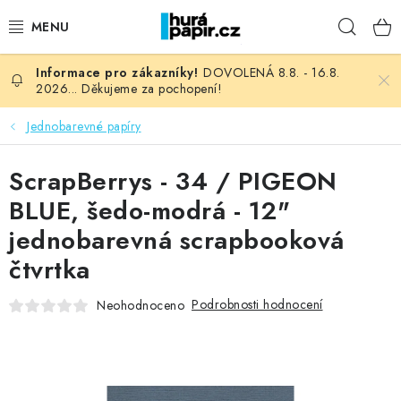
Přejít
Hleda
na
obsah
DOVOLENÁ 8.8. - 16.8.
NOVINKY
2026... Děkujeme za pochopení!
HURÁ DÍLNA
Jednobarevné papíry
VŠECHNO ZBOŽÍ
ScrapBerrys - 34 / PIGEON
BLUE, šedo-modrá - 12"
KNIHAŘSKÝ MATERIÁL
jednobarevná scrapbooková
čtvrtka
KURZY NATY LYSAK
Podrobnosti hodnocení
Neohodnoceno
OBLÍBENÉ ♥️
FOTORECENZE