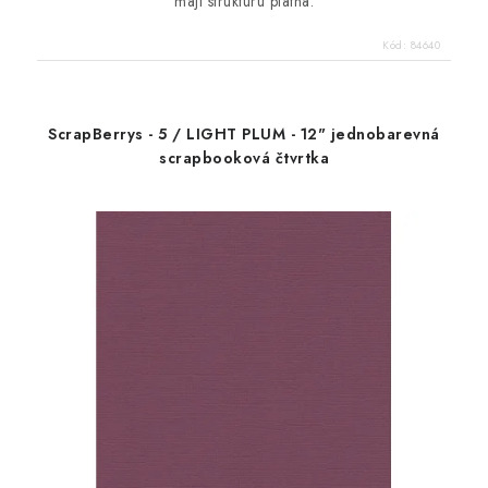
mají strukturu plátna.
Kód:
84640
ScrapBerrys - 5 / LIGHT PLUM - 12" jednobarevná
scrapbooková čtvrtka