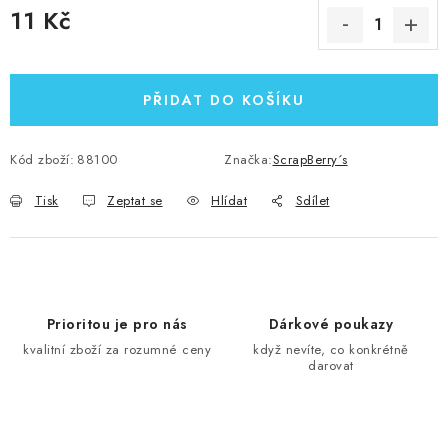
11 Kč
Měrná cena:
PŘIDAT DO KOŠÍKU
Kód zboží:
88100
Značka:
ScrapBerry´s
Tisk
Zeptat se
Hlídat
Sdílet
Prioritou je pro nás
Dárkové poukazy
kvalitní zboží za rozumné ceny
když nevíte, co konkrétně
darovat