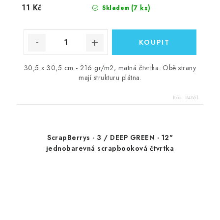
11 Kč
(7 ks)
Skladem
30,5 x 30,5 cm - 216 gr/m2; matná čtvrtka. Obě strany
mají strukturu plátna.
Kód:
84861
ScrapBerrys - 3 / DEEP GREEN - 12"
jednobarevná scrapbooková čtvrtka