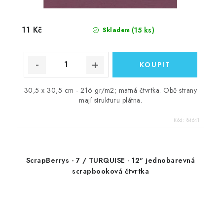
11 Kč
(15 ks)
Skladem
30,5 x 30,5 cm - 216 gr/m2; matná čtvrtka. Obě strany
mají strukturu plátna.
Kód:
84641
ScrapBerrys - 7 / TURQUISE - 12" jednobarevná
scrapbooková čtvrtka