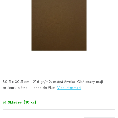
MOJE OBJEDNÁVKA
ZNAČKY
Doprava
Kontakty
Moje objednávka
Oblíbené ♥️
Hodnocení obchodu
Obchodní podmínky
Podmínky ochrany osobních údajů
Ověřování recenzí
Jak nakupovat
30,5 x 30,5 cm - 216 gr/m2; matná čtvrtka. Obě strany mají
strukturu plátna. .. lehce do žluta
Více informací
(10 ks)
Skladem