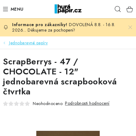
Přejít
Hleda
na
obsah
DOVOLENÁ 8.8. - 16.8.
NOVINKY
2026... Děkujeme za pochopení!
HURÁ DÍLNA
Jednobarevné papíry
VŠECHNO ZBOŽÍ
ScrapBerrys - 47 /
CHOCOLATE - 12"
KNIHAŘSKÝ MATERIÁL
jednobarevná scrapbooková
čtvrtka
KURZY NATY LYSAK
Podrobnosti hodnocení
Neohodnoceno
OBLÍBENÉ ♥️
FOTORECENZE