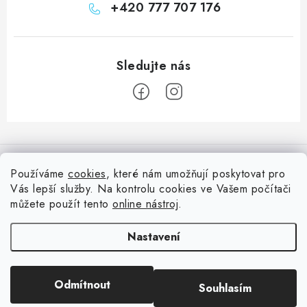
+420 777 707 176
Z
á
Informace pro vás
p
Používáme
cookies
, které nám umožňují poskytovat pro
a
Vás lepší služby. Na kontrolu cookies ve Vašem počítači
Doprava
Nepřehlédněte
t
můžete použít tento
online nástroj
.
Kontakty
í
Blog s nápady a návody
Facebook
Nastavení
Moje objednávka
Slovník pojmů, české návody
Oblíbené ♥️
Copyright 2026
HuráPapír.cz
. Všechna práva vyhrazena.
Upravit nastavení
Hurá TÝM
Odmítnout
Souhlasím
cookies
Hodnocení obchodu
Reklamace a vrácení zboží
Vytvořil Shoptet