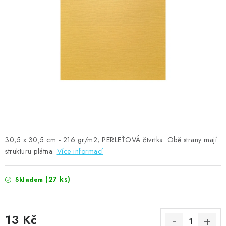
MOJE OBJEDNÁVKA
ZNAČKY
Doprava
Kontakty
Moje objednávka
Oblíbené ♥️
Hodnocení obchodu
Obchodní podmínky
Podmínky ochrany osobních údajů
Ověřování recenzí
Jak nakupovat
30,5 x 30,5 cm - 216 gr/m2; PERLEŤOVÁ čtvrtka. Obě strany mají
strukturu plátna.
Více informací
(27 ks)
Skladem
13 Kč