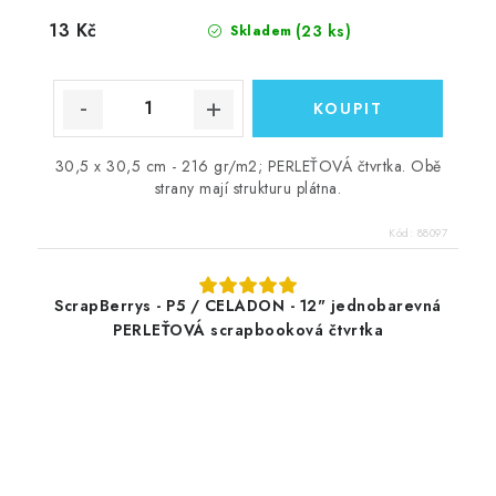
13 Kč
(23 ks)
Skladem
30,5 x 30,5 cm - 216 gr/m2; PERLEŤOVÁ čtvrtka. Obě
strany mají strukturu plátna.
Kód:
88097
ScrapBerrys - P5 / CELADON - 12" jednobarevná
PERLEŤOVÁ scrapbooková čtvrtka