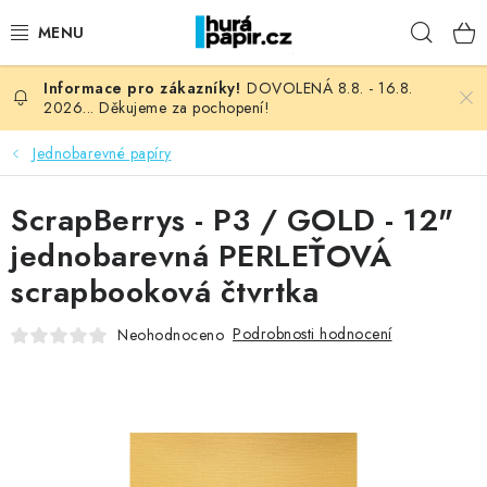
Přejít
Hleda
na
obsah
DOVOLENÁ 8.8. - 16.8.
NOVINKY
2026... Děkujeme za pochopení!
HURÁ DÍLNA
Jednobarevné papíry
VŠECHNO ZBOŽÍ
ScrapBerrys - P3 / GOLD - 12"
jednobarevná PERLEŤOVÁ
KNIHAŘSKÝ MATERIÁL
scrapbooková čtvrtka
KURZY NATY LYSAK
Podrobnosti hodnocení
Neohodnoceno
OBLÍBENÉ ♥️
FOTORECENZE