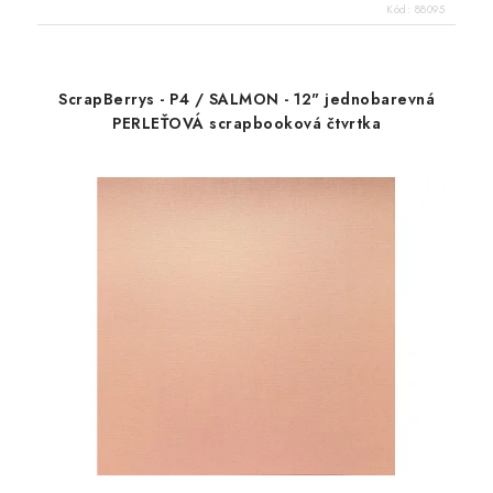
Kód:
88095
ScrapBerrys - P4 / SALMON - 12" jednobarevná
PERLEŤOVÁ scrapbooková čtvrtka