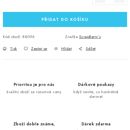
Měrná cena:
PŘIDAT DO KOŠÍKU
Kód zboží:
88096
Značka:
ScrapBerry´s
Tisk
Zeptat se
Hlídat
Sdílet
Prioritou je pro nás
Dárkové poukazy
kvalitní zboží za rozumné ceny
když nevíte, co konkrétně
darovat
Zboží dobře známe,
Dárek zdarma