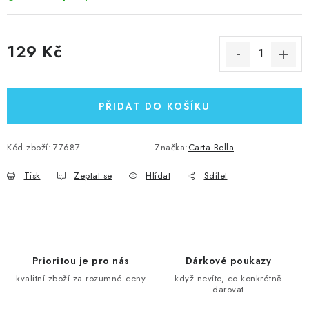
129 Kč
Měrná cena:
PŘIDAT DO KOŠÍKU
Kód zboží:
77687
Značka:
Carta Bella
Tisk
Zeptat se
Hlídat
Sdílet
Prioritou je pro nás
Dárkové poukazy
kvalitní zboží za rozumné ceny
když nevíte, co konkrétně
darovat