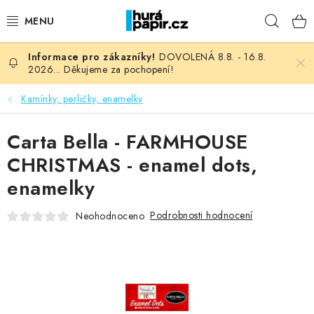
Přejít
Hleda
na
obsah
DOVOLENÁ 8.8. - 16.8.
NOVINKY
2026... Děkujeme za pochopení!
HURÁ DÍLNA
Kamínky, perličky, enamelky
VŠECHNO ZBOŽÍ
Carta Bella - FARMHOUSE
CHRISTMAS - enamel dots,
KNIHAŘSKÝ MATERIÁL
enamelky
KURZY NATY LYSAK
Podrobnosti hodnocení
Neohodnoceno
OBLÍBENÉ ♥️
FOTORECENZE