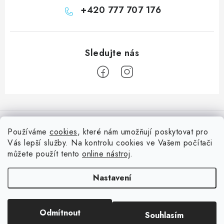
+420 777 707 176
Z
á
Informace pro vás
p
Používáme
cookies
, které nám umožňují poskytovat pro
a
Vás lepší služby. Na kontrolu cookies ve Vašem počítači
Doprava
Nepřehlédněte
t
můžete použít tento
online nástroj
.
Kontakty
í
Blog s nápady a návody
Facebook
Nastavení
Moje objednávka
Slovník pojmů, české návody
Oblíbené ♥️
Copyright 2026
HuráPapír.cz
. Všechna práva vyhrazena.
Upravit nastavení
Hurá TÝM
Odmítnout
Souhlasím
cookies
Hodnocení obchodu