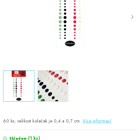
MOJE OBJEDNÁVKA
ZNAČKY
Doprava
Kontakty
Moje objednávka
Oblíbené ♥️
Hodnocení obchodu
Obchodní podmínky
Podmínky ochrany osobních údajů
Ověřování recenzí
Jak nakupovat
60 ks; velikost koleček je 0,4 a 0,7 cm.
Více informací
(1 ks)
Skladem