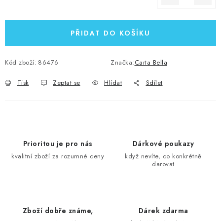
Měrná cena:
PŘIDAT DO KOŠÍKU
Kód zboží:
86476
Značka:
Carta Bella
Tisk
Zeptat se
Hlídat
Sdílet
Prioritou je pro nás
Dárkové poukazy
kvalitní zboží za rozumné ceny
když nevíte, co konkrétně
darovat
Zboží dobře známe,
Dárek zdarma