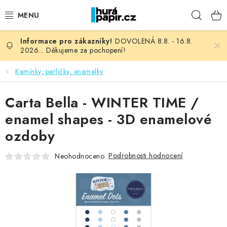
Přejít
Hleda
na
obsah
DOVOLENÁ 8.8. - 16.8.
NOVINKY
2026... Děkujeme za pochopení!
HURÁ DÍLNA
Kamínky, perličky, enamelky
VŠECHNO ZBOŽÍ
Carta Bella - WINTER TIME /
enamel shapes - 3D enamelové
KNIHAŘSKÝ MATERIÁL
ozdoby
KURZY NATY LYSAK
Podrobnosti hodnocení
Neohodnoceno
OBLÍBENÉ ♥️
FOTORECENZE