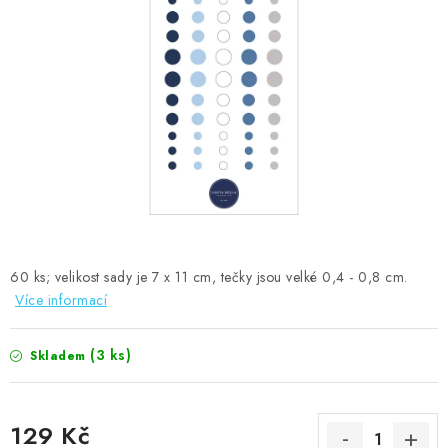
MOJE OBJEDNÁVKA
ZNAČKY
Doprava
Kontakty
Moje objednávka
Oblíbené ♥️
Hodnocení obchodu
Obchodní podmínky
Podmínky ochrany osobních údajů
Ověřování recenzí
Jak nakupovat
60 ks; velikost sady je 7 x 11 cm, tečky jsou velké 0,4 - 0,8 cm.
Více informací
(3 ks)
Skladem
129 Kč