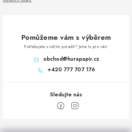
osobních údajů
.
Pomůžeme vám s výběrem
Potřebujete s něčím poradit? Jsme tu pro vás!
obchod
@
hurapapir.cz
+420 777 707 176
Z
á