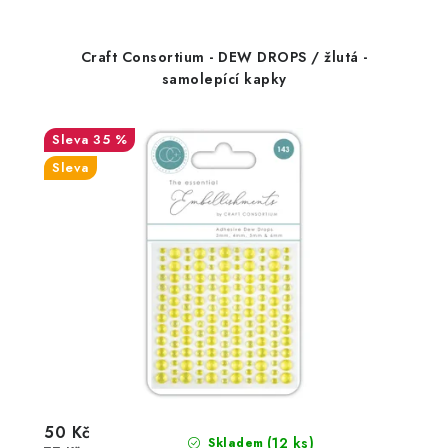
Craft Consortium - DEW DROPS / žlutá -
samolepící kapky
35 %
Sleva
50 Kč
(12 ks)
Skladem