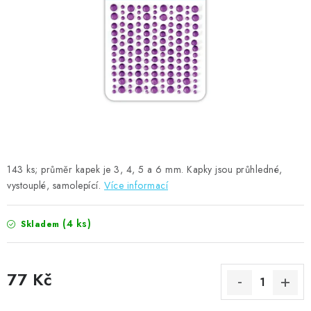
MOJE OBJEDNÁVKA
ZNAČKY
Doprava
Kontakty
Moje objednávka
Oblíbené ♥️
Hodnocení obchodu
Obchodní podmínky
Podmínky ochrany osobních údajů
Ověřování recenzí
Jak nakupovat
143 ks; průměr kapek je 3, 4, 5 a 6 mm. Kapky jsou průhledné,
vystouplé, samolepící.
Více informací
(4 ks)
Skladem
77 Kč
Měrná cena: