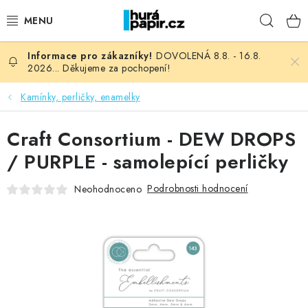
Přejít
Hleda
na
obsah
DOVOLENÁ 8.8. - 16.8.
NOVINKY
2026... Děkujeme za pochopení!
HURÁ DÍLNA
Kamínky, perličky, enamelky
VŠECHNO ZBOŽÍ
Craft Consortium - DEW DROPS
/ PURPLE - samolepící perličky
KNIHAŘSKÝ MATERIÁL
Podrobnosti hodnocení
Neohodnoceno
KURZY NATY LYSAK
OBLÍBENÉ ♥️
FOTORECENZE