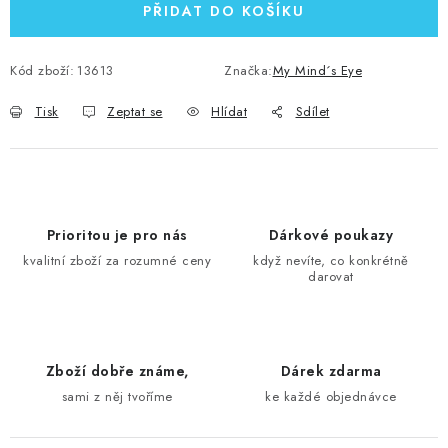
PŘIDAT DO KOŠÍKU
Kód zboží:
13613
Značka:
My Mind´s Eye
Tisk
Zeptat se
Hlídat
Sdílet
Prioritou je pro nás
Dárkové poukazy
kvalitní zboží za rozumné ceny
když nevíte, co konkrétně
darovat
Zboží dobře známe,
Dárek zdarma
sami z něj tvoříme
ke každé objednávce