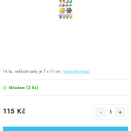
MOJE OBJEDNÁVKA
ZNAČKY
Doprava
Kontakty
Moje objednávka
Oblíbené ♥️
Hodnocení obchodu
Obchodní podmínky
Podmínky ochrany osobních údajů
Ověřování recenzí
Jak nakupovat
14 ks; velikost sady je 7 x 11 cm.
Více informací
(2 ks)
Skladem
115 Kč
Měrná cena: