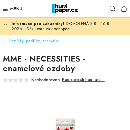
Přejít
Hleda
na
obsah
DOVOLENÁ 8.8. - 16.8.
NOVINKY
2026... Děkujeme za pochopení!
HURÁ DÍLNA
Kamínky, perličky, enamelky
VŠECHNO ZBOŽÍ
MME - NECESSITIES -
enamelové ozdoby
KNIHAŘSKÝ MATERIÁL
Podrobnosti hodnocení
Neohodnoceno
KURZY NATY LYSAK
OBLÍBENÉ ♥️
FOTORECENZE