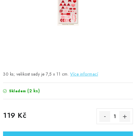
MOJE OBJEDNÁVKA
ZNAČKY
Doprava
Kontakty
Moje objednávka
Oblíbené ♥️
Hodnocení obchodu
Obchodní podmínky
Podmínky ochrany osobních údajů
Ověřování recenzí
Jak nakupovat
30 ks; velikost sady je 7,5 x 11 cm.
Více informací
(2 ks)
Skladem
119 Kč
Měrná cena: