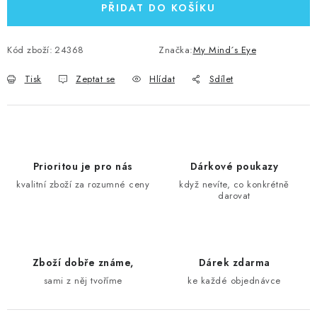
PŘIDAT DO KOŠÍKU
Kód zboží:
24368
Značka:
My Mind´s Eye
Tisk
Zeptat se
Hlídat
Sdílet
Prioritou je pro nás
Dárkové poukazy
kvalitní zboží za rozumné ceny
když nevíte, co konkrétně
darovat
Zboží dobře známe,
Dárek zdarma
sami z něj tvoříme
ke každé objednávce