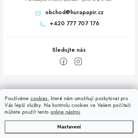
obchod
@
hurapapir.cz
+420 777 707 176
Z
á
Informace pro vás
p
Používáme
cookies
, které nám umožňují poskytovat pro
a
Vás lepší služby. Na kontrolu cookies ve Vašem počítači
Doprava
Nepřehlédněte
t
můžete použít tento
online nástroj
.
Kontakty
í
Blog s nápady a návody
Facebook
Nastavení
Moje objednávka
Slovník pojmů, české návody