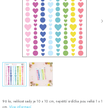
MOJE OBJEDNÁVKA
ZNAČKY
Doprava
Kontakty
Moje objednávka
Oblíbené ♥️
Hodnocení obchodu
Obchodní podmínky
Podmínky ochrany osobních údajů
Ověřování recenzí
Jak nakupovat
96 ks; velikost sady je 10 x 10 cm, největší srdíčka jsou velká 1 x 1
cm.
Více informací