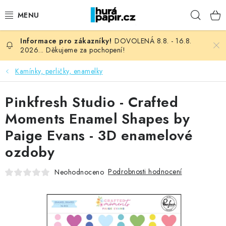
Přejít
Hleda
na
obsah
DOVOLENÁ 8.8. - 16.8.
NOVINKY
2026... Děkujeme za pochopení!
HURÁ DÍLNA
Kamínky, perličky, enamelky
VŠECHNO ZBOŽÍ
Pinkfresh Studio - Crafted
Moments Enamel Shapes by
KNIHAŘSKÝ MATERIÁL
Paige Evans - 3D enamelové
ozdoby
KURZY NATY LYSAK
Podrobnosti hodnocení
Neohodnoceno
OBLÍBENÉ ♥️
FOTORECENZE