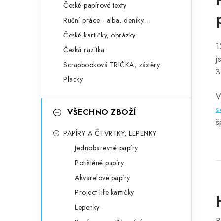
České papírové texty
Ruční práce - alba, deníky...
České kartičky, obrázky
1
Česká razítka
j
Scrapbooková TRIČKA, zástěry
3
Placky
V
s
VŠECHNO ZBOŽÍ
š
PAPÍRY A ČTVRTKY, LEPENKY
Jednobarevné papíry
Potištěné papíry
Akvarelové papíry
Project life kartičky
Lepenky
B