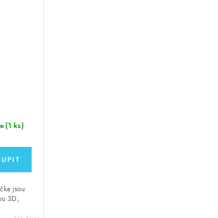
(1 ks)
m
ečka jsou
sou 3D,