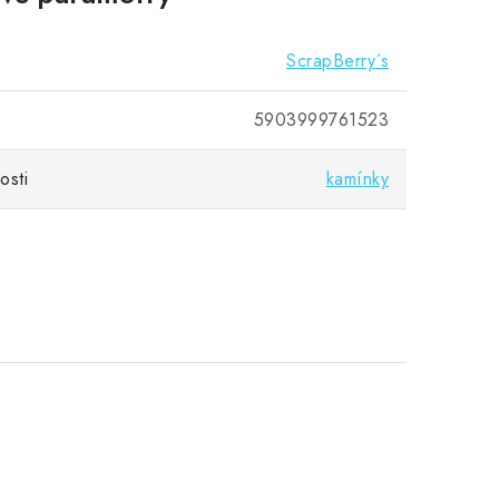
ScrapBerry´s
5903999761523
osti
kamínky