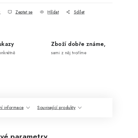
k
Zeptat se
Hlídat
Sdílet
ukazy
Zboží dobře známe,
onkrétně
sami z něj tvoříme
ní informace
Související produkty
vé parametry