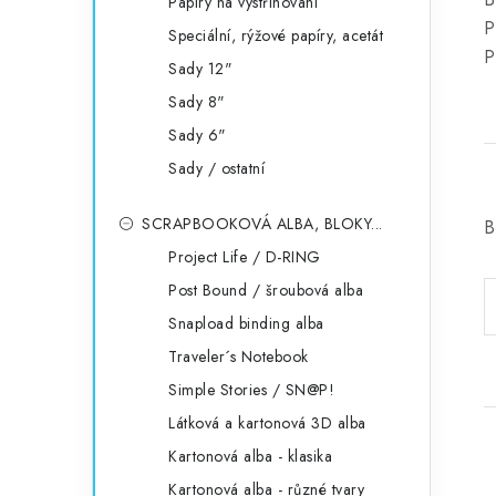
Papíry na vystřihování
P
Speciální, rýžové papíry, acetát
P
Sady 12"
Sady 8"
Sady 6"
Sady / ostatní
SCRAPBOOKOVÁ ALBA, BLOKY...
B
Project Life / D-RING
Post Bound / šroubová alba
Snapload binding alba
Traveler´s Notebook
Simple Stories / SN@P!
Látková a kartonová 3D alba
Kartonová alba - klasika
Kartonová alba - různé tvary