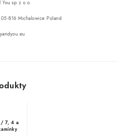
 You sp z o.o.
3 05-816 Michalowice Poland
yandyou.eu
rodukty
 / 7, 4 a
kamínky