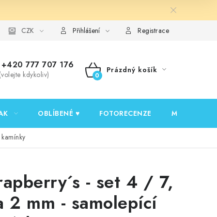
y ochrany osobních údajů
CZK
Ověřování recenzí
Jak nakupovat
Přihlášení
Registrace
+420 777 707 176
Prázdný košík
(volejte kdykoliv)
NÁKUPNÍ
KOŠÍK
AK
OBLÍBENÉ ♥️
FOTORECENZE
MOJE OBJED
í kamínky
rapberry´s - set 4 / 7,
a 2 mm - samolepící