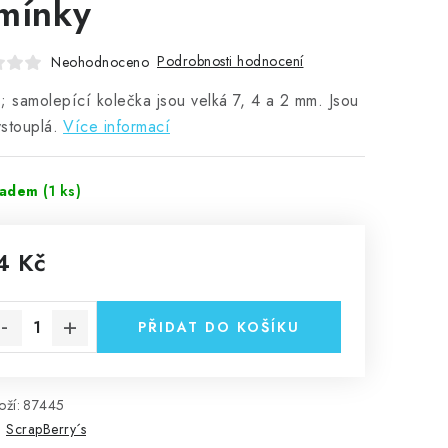
mínky
Podrobnosti hodnocení
Neohodnoceno
; samolepící kolečka jsou velká 7, 4 a 2 mm. Jsou
stouplá.
Více informací
ladem
(1 ks)
4 Kč
rná cena:
PŘIDAT DO KOŠÍKU
ží:
87445
:
ScrapBerry´s