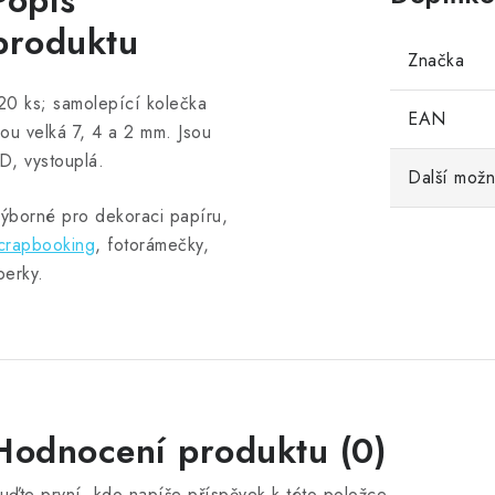
Popis
produktu
Značka
20 ks; samolepící kolečka
EAN
sou velká 7, 4 a 2 mm. Jsou
D, vystouplá.
Další možn
ýborné pro dekoraci papíru,
crapbooking
, fotorámečky,
perky.
Hodnocení produktu (0)
uďte první, kdo napíše příspěvek k této položce.