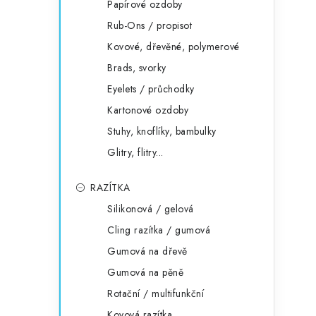
Papírové ozdoby
Rub-Ons / propisot
Kovové, dřevěné, polymerové
Brads, svorky
Eyelets / průchodky
Kartonové ozdoby
Stuhy, knoflíky, bambulky
Glitry, flitry...
RAZÍTKA
Silikonová / gelová
Cling razítka / gumová
Gumová na dřevě
Gumová na pěně
Rotační / multifunkční
Kovová razítka