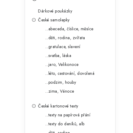
s
e
t
Dárkové poukázky
g
r
České samolepky
o
...abeceda, číslice, měsíce
a
r
...děti, rodina, zvířata
n
i
...gratulace, slavení
e
n
...svatba, láska
í
...jaro, Velikonoce
...léto, cestování, dovolená
p
...podzim, houby
a
...zima, Vánoce
n
České kartonové texty
e
...texty na papírová přání
l
...texty do deníků, alb
...děti, rodina