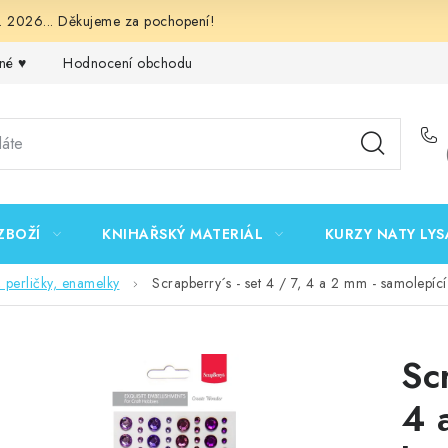
 2026... Děkujeme za pochopení!
né ♥️
Hodnocení obchodu
Obchodní podmínky
Podmínk
ZBOŽÍ
KNIHAŘSKÝ MATERIÁL
KURZY NATY LYS
 perličky, enamelky
Scrapberry´s - set 4 / 7, 4 a 2 mm - samolepíc
Sc
4 