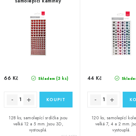
samolepící kamínky
66 Kč
44 Kč
(3 ks)
Skladem
Sklade
128 ks; samolepící srdíčka jsou
120 ks; samolepící kol
velká 12 a 5 mm. Jsou 3D,
velká 7, 4 a 2 mm. J
vystouplá.
vystouplá.