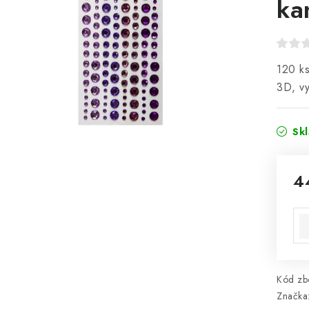
ka
120 ks
3D, vy
Sk
4
Mě
Kód zbo
Značka