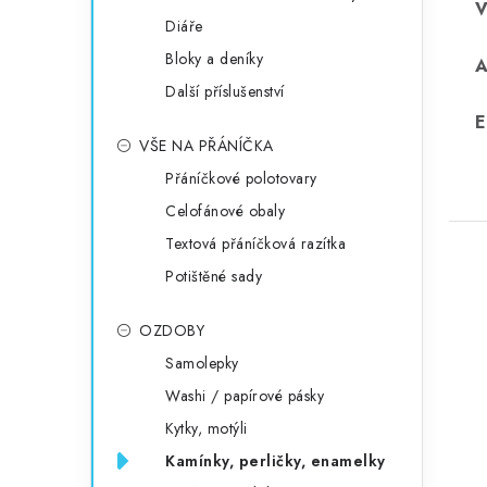
Diáře
Bloky a deníky
Další příslušenství
E
VŠE NA PŘÁNÍČKA
Přáníčkové polotovary
Celofánové obaly
Textová přáníčková razítka
Potištěné sady
OZDOBY
Samolepky
Washi / papírové pásky
Kytky, motýli
Kamínky, perličky, enamelky