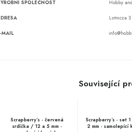
VÝROBNÍ SPOLEČNOST
Hobby and
ADRESA
Lotnicza 
-MAIL
info@hobb
Související p
Scrapberry´s - červená
Scrapberry´s - set 1
srdíčka / 12 a 5 mm -
2 mm - samolepící 