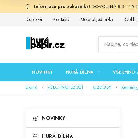
Přejít
DOVOLENÁ 8.8. - 16.8.
na
obsah
Doprava
Kontakty
Moje objednávka
Oblíbe
NOVINKY
HURÁ DÍLNA
VŠECHNO 
Domů
VŠECHNO ZBOŽÍ
OZDOBY
Kamínky,
P
K
Přeskočit
NOVINKY
kategorie
a
o
t
HURÁ DÍLNA