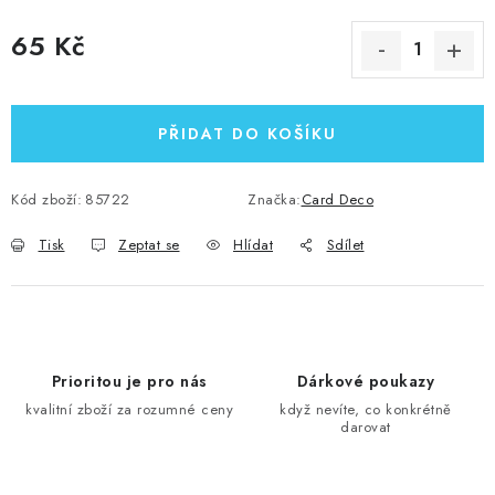
65 Kč
Měrná cena:
PŘIDAT DO KOŠÍKU
Kód zboží:
85722
Značka:
Card Deco
Tisk
Zeptat se
Hlídat
Sdílet
Prioritou je pro nás
Dárkové poukazy
kvalitní zboží za rozumné ceny
když nevíte, co konkrétně
darovat