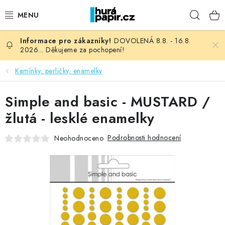
Přejít
Hleda
na
obsah
DOVOLENÁ 8.8. - 16.8.
NOVINKY
2026... Děkujeme za pochopení!
HURÁ DÍLNA
Kamínky, perličky, enamelky
VŠECHNO ZBOŽÍ
Simple and basic - MUSTARD /
žlutá - lesklé enamelky
KNIHAŘSKÝ MATERIÁL
Podrobnosti hodnocení
Neohodnoceno
KURZY NATY LYSAK
OBLÍBENÉ ♥️
FOTORECENZE