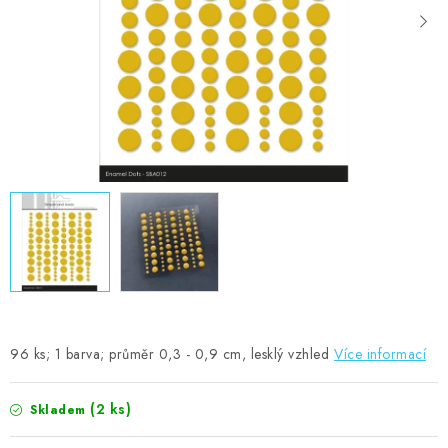
MOJE OBJEDNÁVKA
ZNAČKY
Doprava
Kontakty
Moje objednávka
Oblíbené ♥️
Hodnocení obchodu
Obchodní podmínky
Podmínky ochrany osobních údajů
Ověřování recenzí
Jak nakupovat
96 ks; 1 barva; průměr 0,3 - 0,9 cm, lesklý vzhled
Více informací
(2 ks)
Skladem