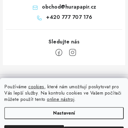
obchod
@
hurapapir.cz
+420 777 707 176
Z
á
Informace pro vás
p
Používáme
cookies
, které nám umožňují poskytovat pro
a
Vás lepší služby. Na kontrolu cookies ve Vašem počítači
Doprava
Nepřehlédněte
t
můžete použít tento
online nástroj
.
Kontakty
í
Blog s nápady a návody
Facebook
Nastavení
Moje objednávka
Slovník pojmů, české návody
Oblíbené ♥️