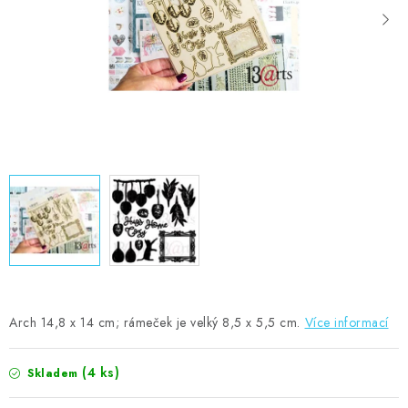
MOJE OBJEDNÁVKA
ZNAČKY
Doprava
Kontakty
Moje objednávka
Oblíbené ♥️
Hodnocení obchodu
Obchodní podmínky
Podmínky ochrany osobních údajů
Ověřování recenzí
Jak nakupovat
Arch 14,8 x 14 cm; rámeček je velký 8,5 x 5,5 cm.
Více informací
(4 ks)
Skladem