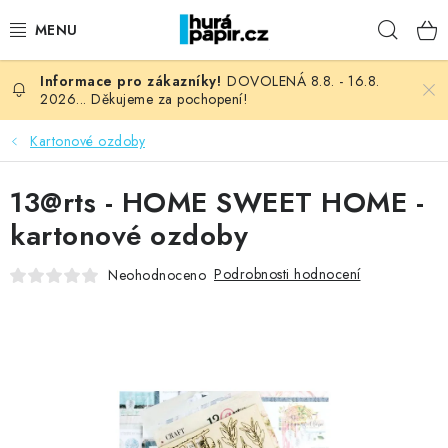
Přejít
Hleda
na
obsah
DOVOLENÁ 8.8. - 16.8.
NOVINKY
2026... Děkujeme za pochopení!
HURÁ DÍLNA
Kartonové ozdoby
VŠECHNO ZBOŽÍ
13@rts - HOME SWEET HOME -
kartonové ozdoby
KNIHAŘSKÝ MATERIÁL
Podrobnosti hodnocení
Neohodnoceno
KURZY NATY LYSAK
OBLÍBENÉ ♥️
FOTORECENZE