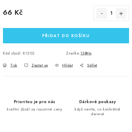
66 Kč
Měrná cena:
PŘIDAT DO KOŠÍKU
Kód zboží:
81202
Značka:
13@rts
Tisk
Zeptat se
Hlídat
Sdílet
Prioritou je pro nás
Dárkové poukazy
kvalitní zboží za rozumné ceny
když nevíte, co konkrétně
darovat