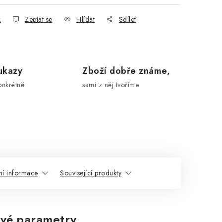
k
Zeptat se
Hlídat
Sdílet
ukazy
Zboží dobře známe,
onkrétně
sami z něj tvoříme
ní informace
Související produkty
vé parametry