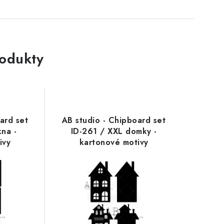
rodukty
ard set
AB studio - Chipboard set
na -
ID-261 / XXL domky -
ivy
kartonové motivy