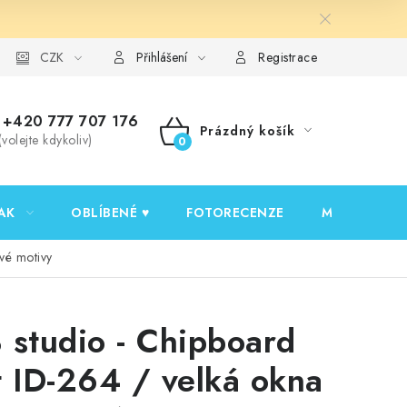
y ochrany osobních údajů
CZK
Ověřování recenzí
Jak nakupovat
Přihlášení
Registrace
+420 777 707 176
Prázdný košík
(volejte kdykoliv)
NÁKUPNÍ
KOŠÍK
AK
OBLÍBENÉ ♥️
FOTORECENZE
MOJE OBJED
vé motivy
 studio - Chipboard
t ID-264 / velká okna