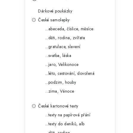
s
e
t
Dárkové poukázky
g
r
České samolepky
o
...abeceda, číslice, měsíce
a
r
...děti, rodina, zvířata
n
i
...gratulace, slavení
e
n
...svatba, láska
í
...jaro, Velikonoce
...léto, cestování, dovolená
p
...podzim, houby
a
...zima, Vánoce
n
České kartonové texty
e
...texty na papírová přání
l
...texty do deníků, alb
...děti, rodina