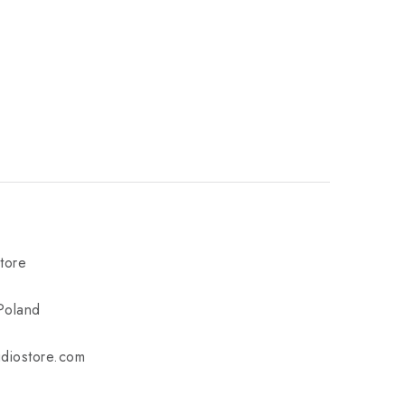
tore
Poland
udiostore.com