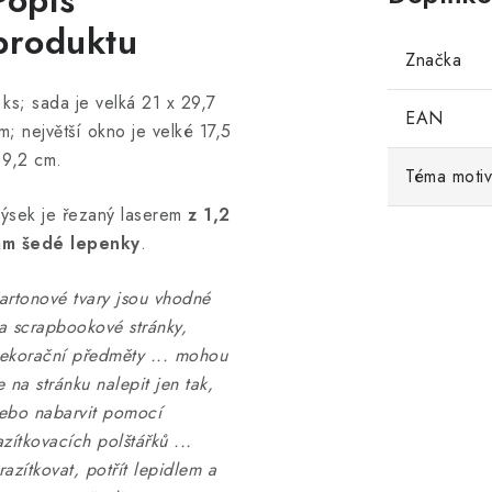
Popis
produktu
Značka
 ks; sada je velká 21 x 29,7
EAN
m; největší okno je velké 17,5
 9,2 cm.
Téma moti
ýsek je řezaný laserem
z 1,2
m šedé lepenky
.
artonové tvary jsou vhodné
a scrapbookové stránky,
ekorační předměty ... mohou
e na stránku nalepit jen tak,
ebo nabarvit pomocí
azítkovacích polštářků ...
razítkovat, potřít lepidlem a