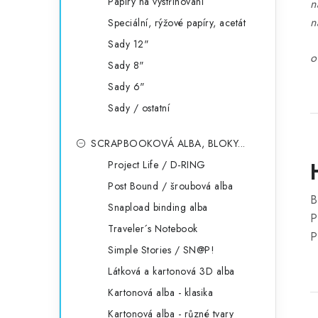
Papíry na vystřihování
n
n
Speciální, rýžové papíry, acetát
Sady 12"
o
Sady 8"
Sady 6"
Sady / ostatní
SCRAPBOOKOVÁ ALBA, BLOKY...
Project Life / D-RING
Post Bound / šroubová alba
B
Snapload binding alba
P
Traveler´s Notebook
P
Simple Stories / SN@P!
Látková a kartonová 3D alba
Kartonová alba - klasika
Kartonová alba - různé tvary