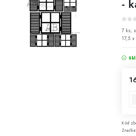
- 
7 ks; 
17,5 x
Sk
1
Mě
Kód zbo
Značka