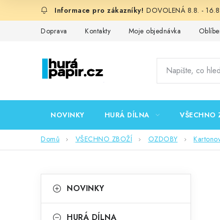
Přejít
DOVOLENÁ 8.8. - 16.8.
na
obsah
Doprava
Kontakty
Moje objednávka
Oblíbe
NOVINKY
HURÁ DÍLNA
VŠECHNO 
Domů
VŠECHNO ZBOŽÍ
OZDOBY
Kartono
P
K
Přeskočit
NOVINKY
kategorie
a
o
t
HURÁ DÍLNA