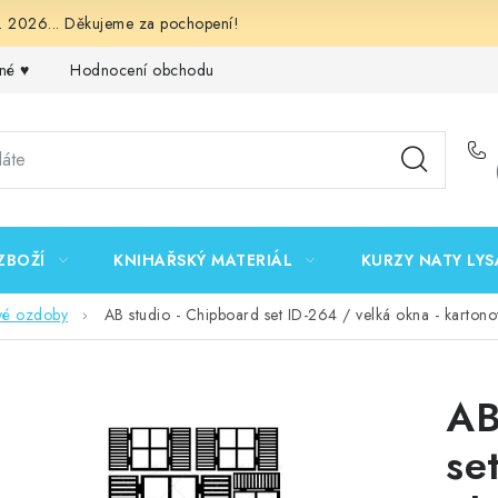
 2026... Děkujeme za pochopení!
né ♥️
Hodnocení obchodu
Obchodní podmínky
Podmínk
ZBOŽÍ
KNIHAŘSKÝ MATERIÁL
KURZY NATY LYS
vé ozdoby
AB studio - Chipboard set ID-264 / velká okna - kartono
AB
se