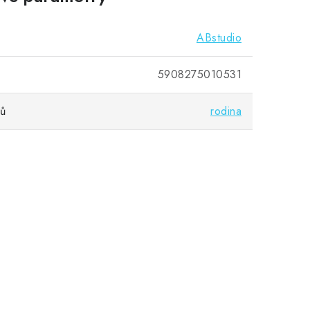
ABstudio
5908275010531
vů
rodina