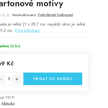
kartonové motivy
Podrobnosti hodnocení
Neohodnoceno
sada je velká 21 x 29,7 cm; největší okno je velké
 9,2 cm.
Více informací
ladem
(2 ks)
69 Kč
rná cena:
PŘIDAT DO KOŠÍKU
ží:
79171
:
ABstudio