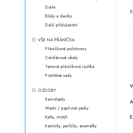
Diáře
B
Bloky a deníky
Další příslušenství
VŠE NA PŘÁNÍČKA
Přáníčkové polotovary
Celofánové obaly
Textová přáníčková razítka
Potištěné sady
OZDOBY
Samolepky
Washi / papírové pásky
E
Kytky, motýli
Kamínky, perličky, enamelky