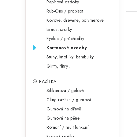
Papírové ozdoby
Rub-Ons / propisot
Kovové, dřevěné, polymerové
Brads, svorky
Eyelets / průchodky
Kartonové ozdoby
Stuhy, knoflíky, bambulky
Glitry, flitry...
RAZÍTKA
Silikonová / gelová
Cling razítka / gumová
Gumová na dřevě
Gumová na pěně
Rotační / multifunkční
Kovová razítka