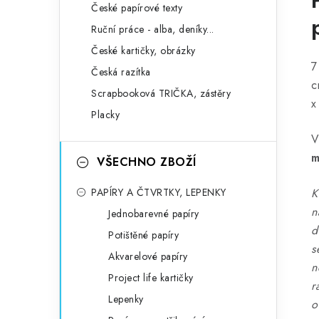
České papírové texty
Ruční práce - alba, deníky...
České kartičky, obrázky
7
Česká razítka
c
Scrapbooková TRIČKA, zástěry
x
Placky
V
m
VŠECHNO ZBOŽÍ
PAPÍRY A ČTVRTKY, LEPENKY
K
n
Jednobarevné papíry
d
Potištěné papíry
s
Akvarelové papíry
n
Project life kartičky
r
Lepenky
o