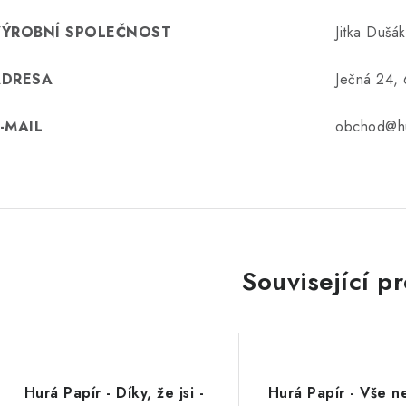
VÝROBNÍ SPOLEČNOST
Jitka Dušá
ADRESA
Ječná 24,
-MAIL
obchod@hu
Související p
Hurá Papír - Díky, že jsi -
Hurá Papír - Vše ne