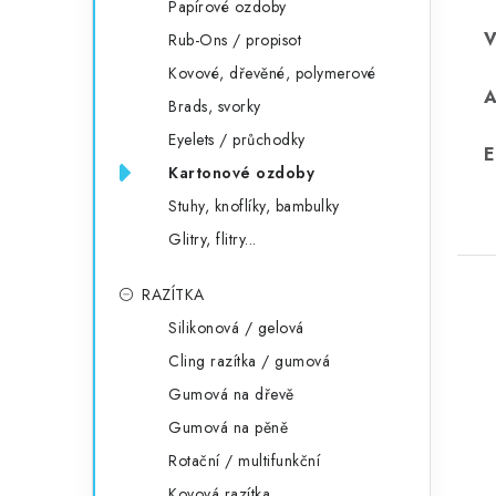
Papírové ozdoby
Rub-Ons / propisot
Kovové, dřevěné, polymerové
Brads, svorky
Eyelets / průchodky
E
Kartonové ozdoby
Stuhy, knoflíky, bambulky
Glitry, flitry...
RAZÍTKA
Silikonová / gelová
Cling razítka / gumová
Gumová na dřevě
Gumová na pěně
Rotační / multifunkční
Kovová razítka