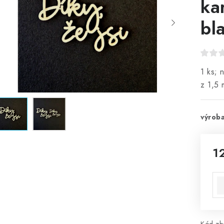
ka
bl
1 ks; 
z 1,5 
výroba
1
Mě