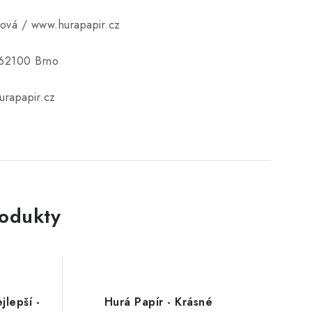
ková / www.hurapapir.cz
 62100 Brno
rapapir.cz
rodukty
jlepší -
Hurá Papír - Krásné