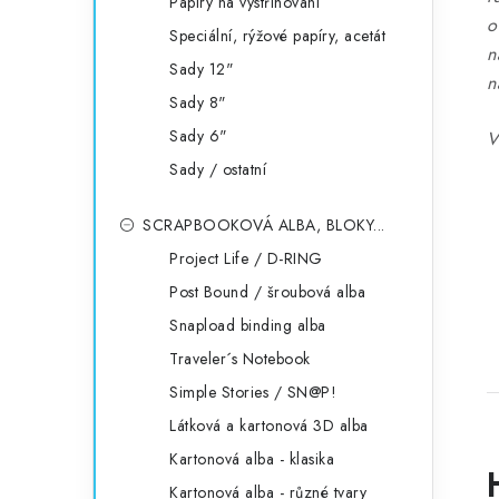
Papíry na vystřihování
o
Speciální, rýžové papíry, acetát
n
Sady 12"
n
Sady 8"
Sady 6"
V
Sady / ostatní
SCRAPBOOKOVÁ ALBA, BLOKY...
Project Life / D-RING
Post Bound / šroubová alba
Snapload binding alba
Traveler´s Notebook
Simple Stories / SN@P!
Látková a kartonová 3D alba
Kartonová alba - klasika
Kartonová alba - různé tvary