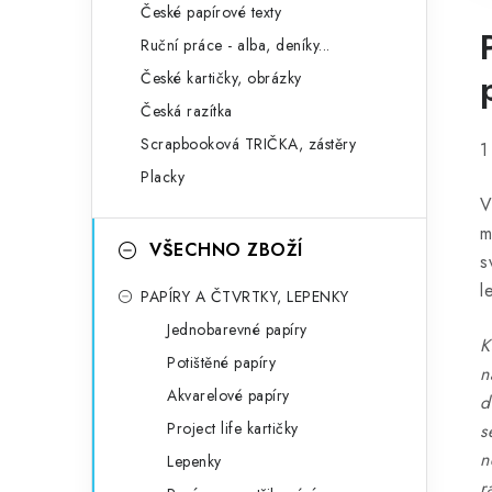
České papírové texty
Ruční práce - alba, deníky...
České kartičky, obrázky
Česká razítka
Scrapbooková TRIČKA, zástěry
1
Placky
V
m
VŠECHNO ZBOŽÍ
s
l
PAPÍRY A ČTVRTKY, LEPENKY
Jednobarevné papíry
K
Potištěné papíry
n
Akvarelové papíry
d
Project life kartičky
s
n
Lepenky
r