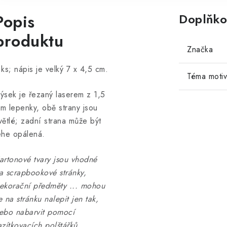
Popis
Doplňko
produktu
Značka
 ks; nápis je velký 7 x 4,5 cm.
Téma moti
ýsek je řezaný laserem z 1,5
m lepenky, obě strany jsou
větlé; zadní strana může být
ehe opálená.
artonové tvary jsou vhodné
a scrapbookové stránky,
ekorační předměty ... mohou
e na stránku nalepit jen tak,
ebo nabarvit pomocí
azítkovacích polštářků ...