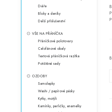
Diáře
B
P
Bloky a deníky
P
Další příslušenství
VŠE NA PŘÁNÍČKA
Přáníčkové polotovary
Celofánové obaly
Textová přáníčková razítka
B
Potištěné sady
OZDOBY
Samolepky
Washi / papírové pásky
Kytky, motýli
Kamínky, perličky, enamelky