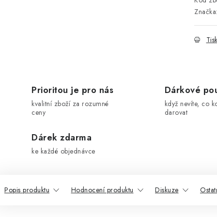
Kód zbo
Značka
Tis
Prioritou je pro nás
Dárkové po
kvalitní zboží za rozumné
když nevíte, co k
ceny
darovat
Dárek zdarma
ke každé objednávce
Popis produktu
Hodnocení produktu
Diskuze
Ostat