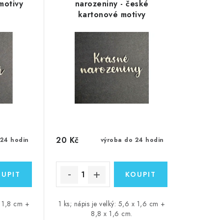
motivy
narozeniny - české
kartonové motivy
20 Kč
 24 hodin
výroba do 24 hodin
 x 1,8 cm +
1 ks; nápis je velký: 5,6 x 1,6 cm +
8,8 x 1,6 cm.