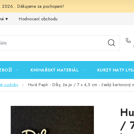
 2026... Děkujeme za pochopení!
né ♥️
Hodnocení obchodu
Obchodní podmínky
Podmínk
ZBOŽÍ
KNIHAŘSKÝ MATERIÁL
KURZY NATY LYS
vé ozdoby
Hurá Papír - Díky, že jsi / 7 x 4,5 cm - český kartonový 
Hu
/ 