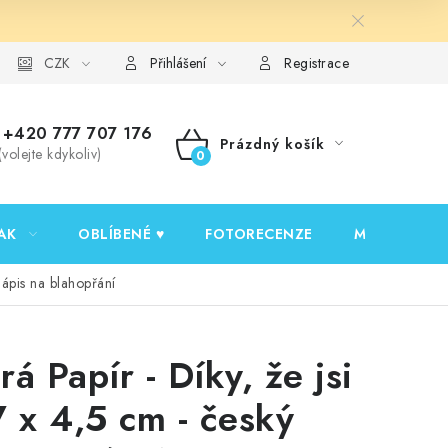
y ochrany osobních údajů
CZK
Ověřování recenzí
Jak nakupovat
Přihlášení
Registrace
+420 777 707 176
Prázdný košík
(volejte kdykoliv)
NÁKUPNÍ
KOŠÍK
AK
OBLÍBENÉ ♥️
FOTORECENZE
MOJE OBJED
nápis na blahopřání
rá Papír - Díky, že jsi
7 x 4,5 cm - český