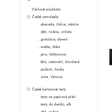
s
e
t
Dárkové poukázky
g
r
České samolepky
o
...abeceda, číslice, měsíce
a
r
...děti, rodina, zvířata
n
i
...gratulace, slavení
e
n
...svatba, láska
í
...jaro, Velikonoce
...léto, cestování, dovolená
p
...podzim, houby
a
...zima, Vánoce
n
České kartonové texty
e
...texty na papírová přání
l
...texty do deníků, alb
...děti, rodina