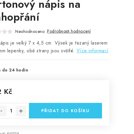
rtonový nápis na
ahopřání
Podrobnosti hodnocení
Neohodnoceno
nápis je velký 7 x 4,5 cm. Výsek je řezaný laserem
mm lepenky, obě strany jsou světlé.
Více informací
 do 24 hodin
2 Kč
rná cena:
PŘIDAT DO KOŠÍKU