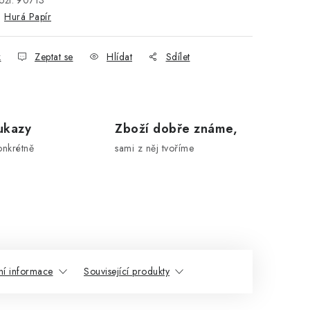
ží:
90713
:
Hurá Papír
k
Zeptat se
Hlídat
Sdílet
ukazy
Zboží dobře známe,
onkrétně
sami z něj tvoříme
ní informace
Související produkty