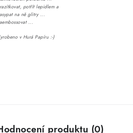
razítkovat, potřít lepidlem a
asypat na ně glitry ...
aembossovat ...
yrobeno v Hurá Papíru :-)
Hodnocení produktu (0)