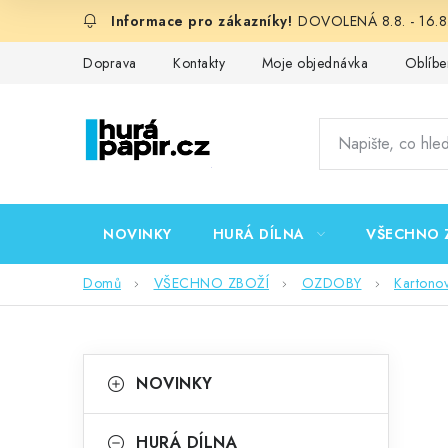
Přejít
DOVOLENÁ 8.8. - 16.8.
na
obsah
Doprava
Kontakty
Moje objednávka
Oblíbe
NOVINKY
HURÁ DÍLNA
VŠECHNO 
Domů
VŠECHNO ZBOŽÍ
OZDOBY
Kartono
P
K
Přeskočit
NOVINKY
kategorie
a
o
t
HURÁ DÍLNA