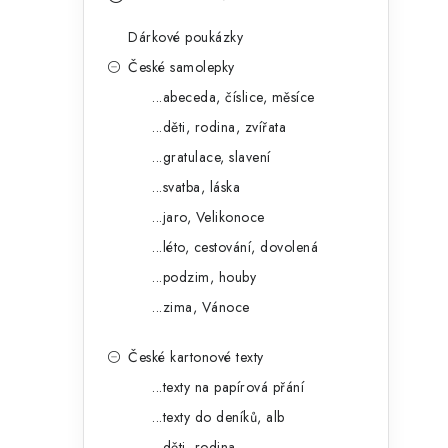
s
e
t
Dárkové poukázky
g
r
České samolepky
o
...abeceda, číslice, měsíce
a
r
...děti, rodina, zvířata
n
i
...gratulace, slavení
e
n
...svatba, láska
í
...jaro, Velikonoce
...léto, cestování, dovolená
p
...podzim, houby
a
...zima, Vánoce
n
České kartonové texty
e
...texty na papírová přání
l
...texty do deníků, alb
...děti, rodina