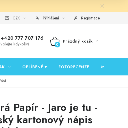
y ochrany osobních údajů
CZK
Ověřování recenzí
Jak nakupovat
Přihlášení
Registrace
+420 777 707 176
Prázdný košík
(volejte kdykoliv)
NÁKUPNÍ
KOŠÍK
AK
OBLÍBENÉ ♥️
FOTORECENZE
MOJE OBJED
řání
á Papír - Jaro je tu -
ský kartonový nápis