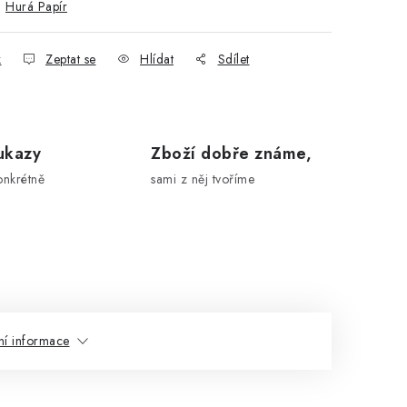
:
Hurá Papír
k
Zeptat se
Hlídat
Sdílet
ukazy
Zboží dobře známe,
onkrétně
sami z něj tvoříme
ní informace