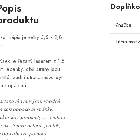
Popis
Doplňko
produktu
Značka
 ks; nápis je velký 5,5 x 2,8
Téma moti
m.
ýsek je řezaný laserem z 1,5
m lepenky, obě strany jsou
větlé; zadní strana může být
ehe opálená.
artonové tvary jsou vhodné
a scrapbookové stránky,
ekorační předměty ... mohou
e na stránku nalepit jen tak,
ebo nabarvit pomocí