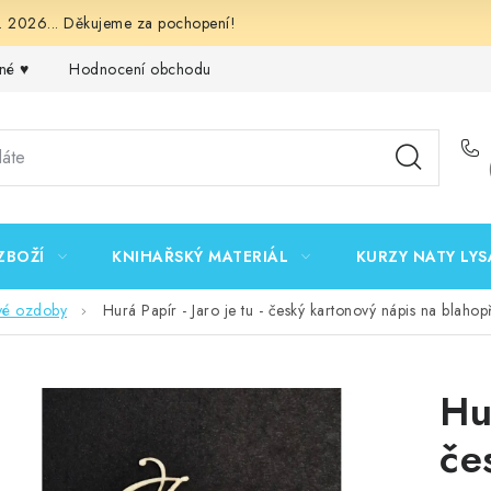
 2026... Děkujeme za pochopení!
né ♥️
Hodnocení obchodu
Obchodní podmínky
Podmínk
ZBOŽÍ
KNIHAŘSKÝ MATERIÁL
KURZY NATY LYS
vé ozdoby
Hurá Papír - Jaro je tu - český kartonový nápis na blahop
Hur
če