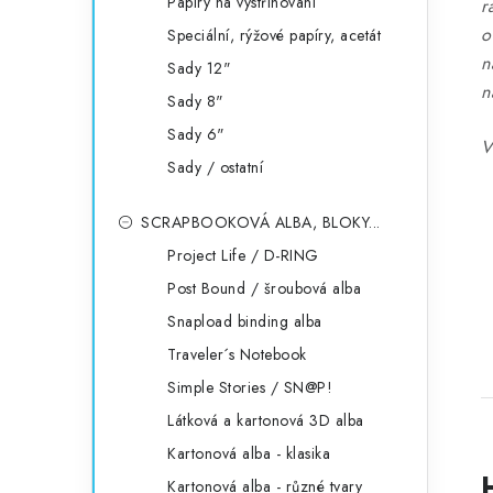
Papíry na vystřihování
r
o
Speciální, rýžové papíry, acetát
n
Sady 12"
n
Sady 8"
Sady 6"
V
Sady / ostatní
SCRAPBOOKOVÁ ALBA, BLOKY...
Project Life / D-RING
Post Bound / šroubová alba
Snapload binding alba
Traveler´s Notebook
Simple Stories / SN@P!
Látková a kartonová 3D alba
Kartonová alba - klasika
Kartonová alba - různé tvary