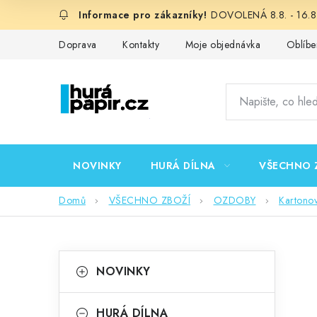
Přejít
DOVOLENÁ 8.8. - 16.8.
na
obsah
Doprava
Kontakty
Moje objednávka
Oblíbe
NOVINKY
HURÁ DÍLNA
VŠECHNO 
Domů
VŠECHNO ZBOŽÍ
OZDOBY
Kartono
P
K
Přeskočit
NOVINKY
kategorie
a
o
t
HURÁ DÍLNA