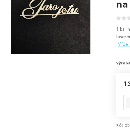
na
1 ks; 
lasere
Více 
výroba
1
Mě
Kód zbo