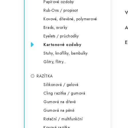
Papírové ozdoby
Rub-Ons / propisot
Kovové, dřevěné, polymerové
Brads, svorky
Eyelets / průchodky
E
Kartonové ozdoby
Stuhy, knoflíky, bambulky
Glitry, flitry...
RAZÍTKA
Silikonová / gelová
Cling razítka / gumová
Gumová na dřevě
Gumová na pěně
Rotační / multifunkční
Kovová razítka