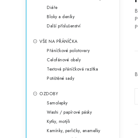
Diáře
B
Bloky a deníky
P
Další příslušenství
P
VŠE NA PŘÁNÍČKA
Přáníčkové polotovary
Celofánové obaly
Textová přáníčková razítka
B
Potištěné sady
OZDOBY
Samolepky
Washi / papírové pásky
Kytky, motýli
Kamínky, perličky, enamelky