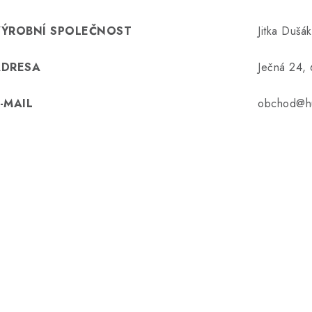
VÝROBNÍ SPOLEČNOST
Jitka Dušá
ADRESA
Ječná 24,
-MAIL
obchod@hu