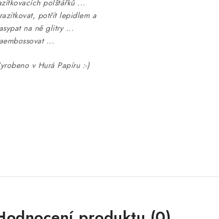
azítkovacích polštářků ...
razítkovat, potřít lepidlem a
asypat na ně glitry ...
aembossovat ...
yrobeno v Hurá Papíru :-)
Hodnocení produktu (0)