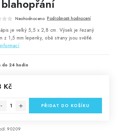
 blahopřání
Podrobnosti hodnocení
Neohodnoceno
nápis je velký 5,5 x 2,8 cm. Výsek je řezaný
m z 1,5 mm lepenky, obě strany jsou světlé.
informací
 do 24 hodin
3 Kč
rná cena:
PŘIDAT DO KOŠÍKU
ží:
90209