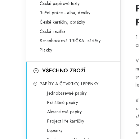
České papírové texty
Ruční práce - alba, deníky...
České kartičky, obrázky
Česká razítka
1
Scrapbooková TRIČKA, zástěry
c
Placky
V
m
VŠECHNO ZBOŽÍ
s
PAPÍRY A ČTVRTKY, LEPENKY
l
Jednobarevné papíry
K
Potištěné papíry
n
Akvarelové papíry
d
Project life kartičky
s
Lepenky
n