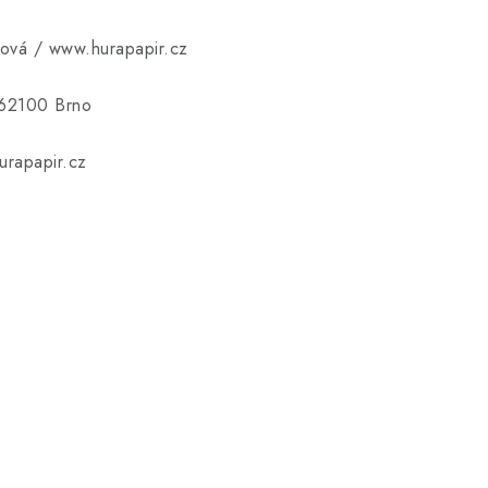
ková / www.hurapapir.cz
 62100 Brno
rapapir.cz