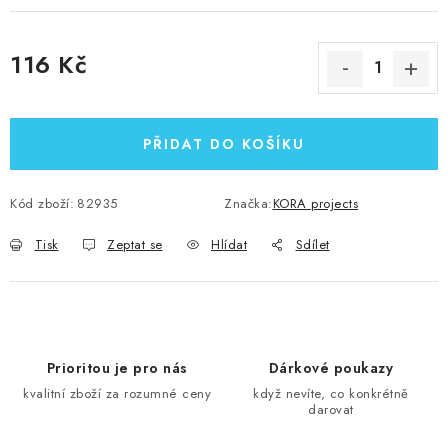
116 Kč
Měrná cena:
PŘIDAT DO KOŠÍKU
Kód zboží:
82935
Značka:
KORA projects
Tisk
Zeptat se
Hlídat
Sdílet
Prioritou je pro nás
Dárkové poukazy
kvalitní zboží za rozumné ceny
když nevíte, co konkrétně
darovat