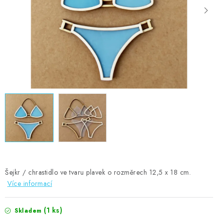
MOJE OBJEDNÁVKA
ZNAČKY
Doprava
Kontakty
Moje objednávka
Oblíbené ♥️
Hodnocení obchodu
Obchodní podmínky
Podmínky ochrany osobních údajů
Ověřování recenzí
Jak nakupovat
Šejkr / chrastidlo ve tvaru plavek o rozměrech 12,5 x 18 cm.
Více informací
(1 ks)
Skladem