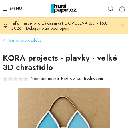
Přejít
Hleda
na
obsah
DOVOLENÁ 8.8. - 16.8.
NOVINKY
2026... Děkujeme za pochopení!
HURÁ DÍLNA
Kartonové ozdoby
VŠECHNO ZBOŽÍ
KORA projects - plavky - velké
3D chrastidlo
KNIHAŘSKÝ MATERIÁL
Podrobnosti hodnocení
Neohodnoceno
KURZY NATY LYSAK
OBLÍBENÉ ♥️
FOTORECENZE