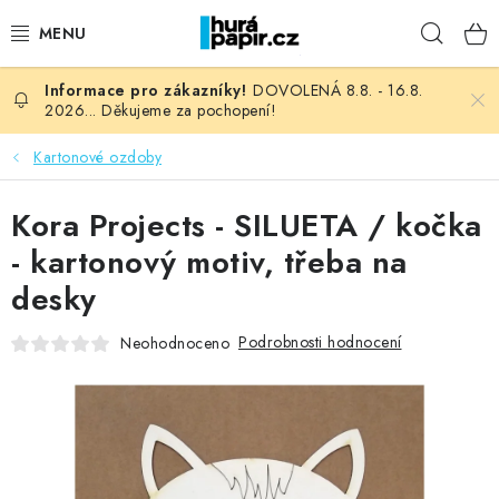
Přejít
Hleda
na
obsah
DOVOLENÁ 8.8. - 16.8.
NOVINKY
2026... Děkujeme za pochopení!
HURÁ DÍLNA
Kartonové ozdoby
VŠECHNO ZBOŽÍ
Kora Projects - SILUETA / kočka
- kartonový motiv, třeba na
KNIHAŘSKÝ MATERIÁL
desky
KURZY NATY LYSAK
Podrobnosti hodnocení
Neohodnoceno
OBLÍBENÉ ♥️
FOTORECENZE