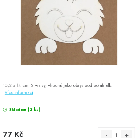
MOJE OBJEDNÁVKA
ZNAČKY
Doprava
Kontakty
Moje objednávka
Oblíbené ♥️
Hodnocení obchodu
Obchodní podmínky
Podmínky ochrany osobních údajů
Ověřování recenzí
Jak nakupovat
15,2 x 14 cm; 2 vrstvy, vhodné jako obrys pod potah alb.
Více informací
(3 ks)
Skladem
77 Kč