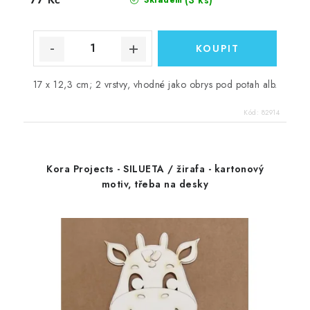
17 x 12,3 cm; 2 vrstvy, vhodné jako obrys pod potah alb.
Kód:
82914
Kora Projects - SILUETA / žirafa - kartonový
motiv, třeba na desky