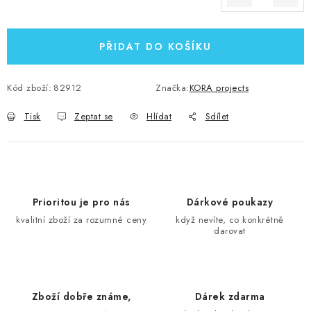
Měrná cena:
PŘIDAT DO KOŠÍKU
Kód zboží:
82912
Značka:
KORA projects
Tisk
Zeptat se
Hlídat
Sdílet
Prioritou je pro nás
Dárkové poukazy
kvalitní zboží za rozumné ceny
když nevíte, co konkrétně
darovat
Zboží dobře známe,
Dárek zdarma