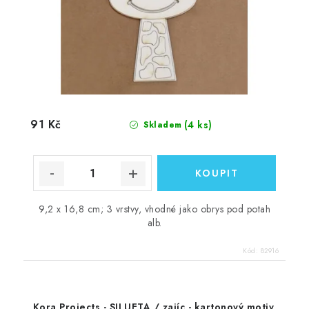
91 Kč
(4 ks)
Skladem
9,2 x 16,8 cm; 3 vrstvy, vhodné jako obrys pod potah
alb.
Kód:
82916
Kora Projects - SILUETA / zajíc - kartonový motiv,