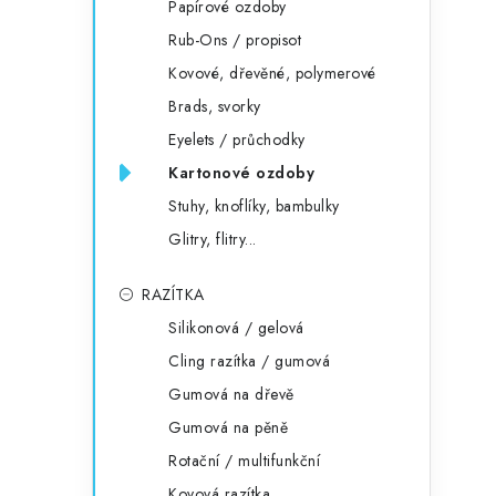
Papírové ozdoby
Rub-Ons / propisot
Kovové, dřevěné, polymerové
Brads, svorky
Eyelets / průchodky
Kartonové ozdoby
Stuhy, knoflíky, bambulky
Glitry, flitry...
RAZÍTKA
Silikonová / gelová
Cling razítka / gumová
Gumová na dřevě
Gumová na pěně
Rotační / multifunkční
Kovová razítka