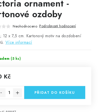
ctoria ornament -
rtonové ozdoby
Podrobnosti hodnocení
Neohodnoceno
i; 12 x 7,5 cm. Kartonový motiv na dozdobení
tů.
Více informací
ladem
(5 ks)
0 Kč
rná cena:
PŘIDAT DO KOŠÍKU