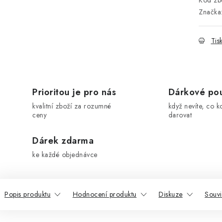
Kód zbo
Značka
Tis
Prioritou je pro nás
Dárkové po
kvalitní zboží za rozumné
když nevíte, co k
ceny
darovat
Dárek zdarma
ke každé objednávce
Popis produktu
Hodnocení produktu
Diskuze
Souvi