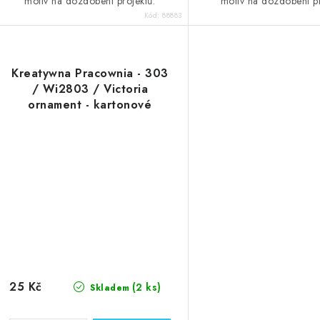
motiv na dozdobení projektů.
motiv na dozdobení pr
Kód:
88883
Kreatywna Pracownia - 303
/ Wi2803 / Victoria
ornament - kartonové
ozdoby
25 Kč
(2 ks)
Skladem