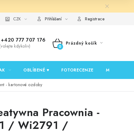
y ochrany osobních údajů
CZK
Ověřování recenzí
Jak nakupovat
Přihlášení
Registrace
+420 777 707 176
Prázdný košík
(volejte kdykoliv)
NÁKUPNÍ
KOŠÍK
AK
OBLÍBENÉ ♥️
FOTORECENZE
MOJE OBJED
nt - kartonové ozdoby
eatywna Pracownia -
1 / Wi2791 /