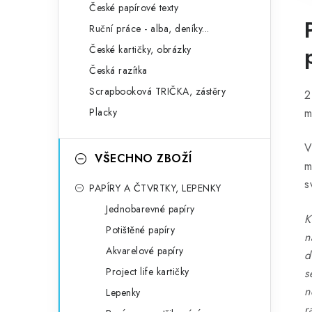
České papírové texty
Ruční práce - alba, deníky...
České kartičky, obrázky
Česká razítka
Scrapbooková TRIČKA, zástěry
2
Placky
m
V
VŠECHNO ZBOŽÍ
m
s
PAPÍRY A ČTVRTKY, LEPENKY
Jednobarevné papíry
K
Potištěné papíry
n
Akvarelové papíry
d
Project life kartičky
s
n
Lepenky
r