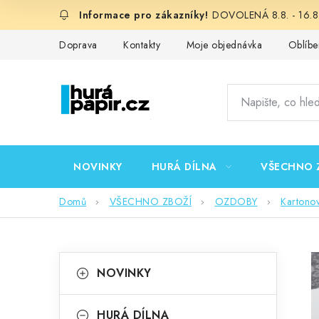
Přejít
DOVOLENÁ 8.8. - 16.8.
na
obsah
Doprava
Kontakty
Moje objednávka
Oblíbe
NOVINKY
HURÁ DÍLNA
VŠECHNO 
Domů
VŠECHNO ZBOŽÍ
OZDOBY
Kartono
P
K
Přeskočit
NOVINKY
kategorie
a
o
t
HURÁ DÍLNA