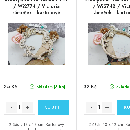
/ Wi2774 / Victoria
/ Wi2748 / Vict
rámeček - kartonové
rámeček - kart
ozdoby
ozdoby
35 Kč
32 Kč
(3 ks)
Skladem
Sklade
2 části; 12 x 12 cm. Kartonový
2 části; 10 x 12 cm. K