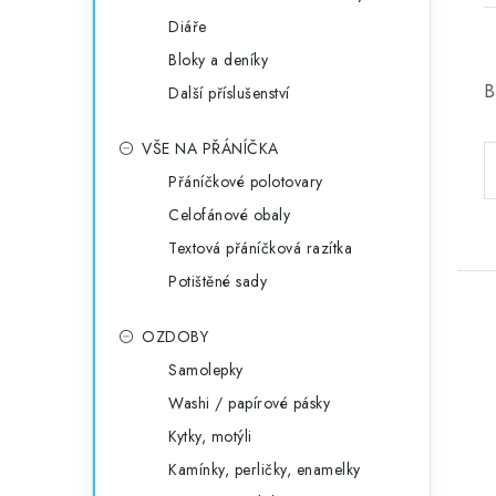
Diáře
Bloky a deníky
B
Další příslušenství
VŠE NA PŘÁNÍČKA
Přáníčkové polotovary
Celofánové obaly
Textová přáníčková razítka
Potištěné sady
OZDOBY
Samolepky
Washi / papírové pásky
Kytky, motýli
Kamínky, perličky, enamelky