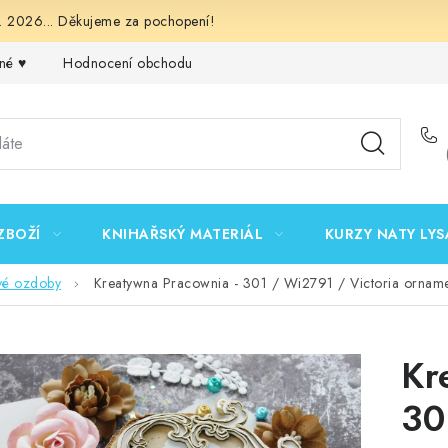
 2026... Děkujeme za pochopení!
né ♥️
Hodnocení obchodu
Obchodní podmínky
Podmínk
ZBOŽÍ
KNIHAŘSKÝ MATERIÁL
KURZY NATY LYS
vé ozdoby
Kreatywna Pracownia - 301 / Wi2791 / Victoria orname
Kr
30