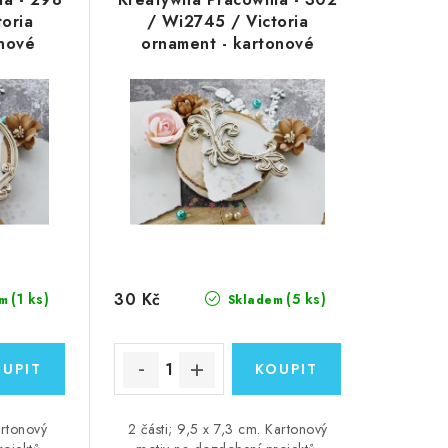
oria
/ Wi2745 / Victoria
onové
ornament - kartonové
ozdoby
30 Kč
(1 ks)
(5 ks)
m
Skladem
artonový
2 části; 9,5 x 7,3 cm. Kartonový