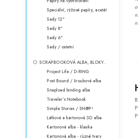
Papíry na vystřihování
o
Speciální, rýžové papíry, acetát
n
Sady 12"
n
Sady 8"
Sady 6"
Sady / ostatní
SCRAPBOOKOVÁ ALBA, BLOKY...
Project Life / D-RING
Post Bound / šroubová alba
Snapload binding alba
Traveler´s Notebook
B
P
Simple Stories / SN@P!
P
Látková a kartonová 3D alba
Kartonová alba - klasika
Kartonová alba - různé tvary