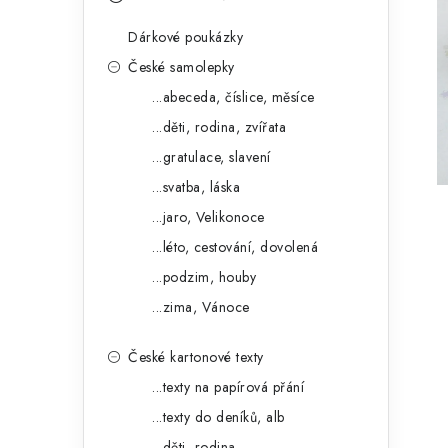
s
e
t
Dárkové poukázky
g
r
České samolepky
o
...abeceda, číslice, měsíce
a
r
...děti, rodina, zvířata
n
i
...gratulace, slavení
e
n
...svatba, láska
í
...jaro, Velikonoce
...léto, cestování, dovolená
p
...podzim, houby
a
...zima, Vánoce
n
České kartonové texty
e
...texty na papírová přání
l
...texty do deníků, alb
...děti, rodina