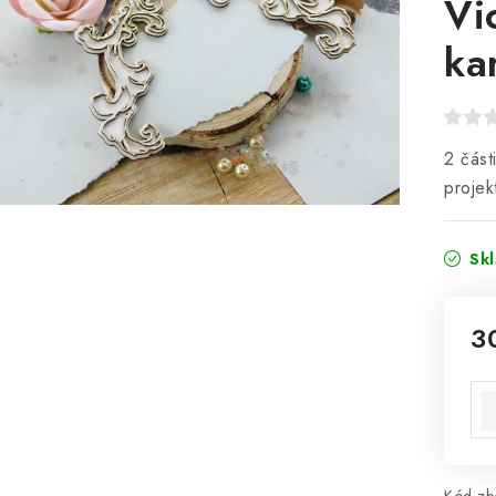
Vi
ka
2 část
projek
Sk
3
Mě