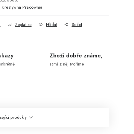
ží:
88887
:
Kreatywna Pracownia
k
Zeptat se
Hlídat
Sdílet
ukazy
Zboží dobře známe,
onkrétně
sami z něj tvoříme
sející produkty