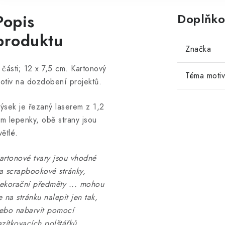
Popis
Doplňko
produktu
Značka
 části; 12 x 7,5 cm. Kartonový
Téma moti
otiv na dozdobení projektů.
ýsek je řezaný laserem z 1,2
m lepenky, obě strany jsou
větlé.
artonové tvary jsou vhodné
a scrapbookové stránky,
ekorační předměty ... mohou
e na stránku nalepit jen tak,
ebo nabarvit pomocí
azítkovacích polštářků ...