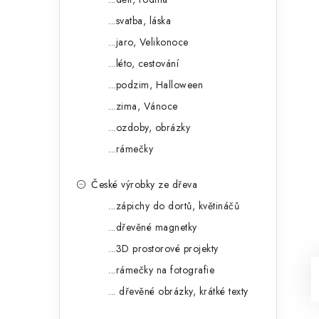
...svatba, láska
...jaro, Velikonoce
...léto, cestování
...podzim, Halloween
...zima, Vánoce
...ozdoby, obrázky
...rámečky
České výrobky ze dřeva
...zápichy do dortů, květináčů
...dřevěné magnetky
...3D prostorové projekty
...rámečky na fotografie
... dřevěné obrázky, krátké texty