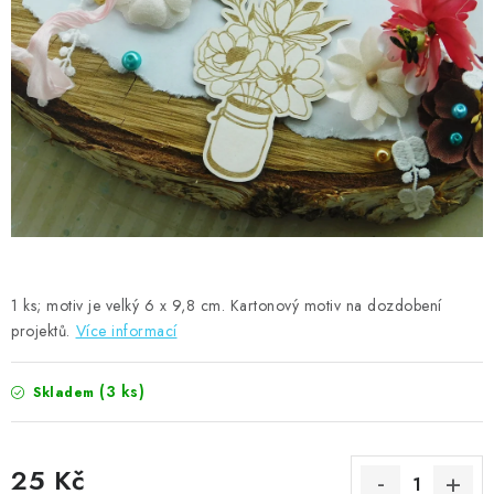
MOJE OBJEDNÁVKA
ZNAČKY
Doprava
Kontakty
Moje objednávka
Oblíbené ♥️
Hodnocení obchodu
Obchodní podmínky
Podmínky ochrany osobních údajů
Ověřování recenzí
Jak nakupovat
1 ks; motiv je velký 6 x 9,8 cm. Kartonový motiv na dozdobení
projektů.
Více informací
(3 ks)
Skladem
25 Kč