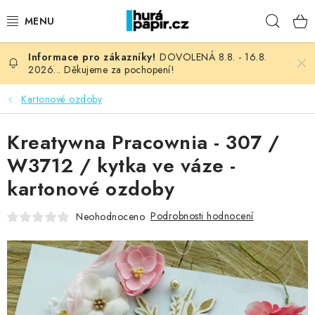
Přejít
Hleda
na
obsah
DOVOLENÁ 8.8. - 16.8.
NOVINKY
2026... Děkujeme za pochopení!
HURÁ DÍLNA
Kartonové ozdoby
VŠECHNO ZBOŽÍ
Kreatywna Pracownia - 307 /
W3712 / kytka ve váze -
KNIHAŘSKÝ MATERIÁL
kartonové ozdoby
KURZY NATY LYSAK
Podrobnosti hodnocení
Neohodnoceno
OBLÍBENÉ ♥️
FOTORECENZE