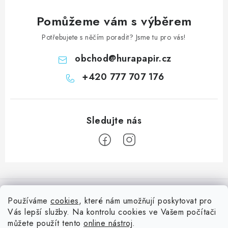
Pomůžeme vám s výběrem
Potřebujete s něčím poradit? Jsme tu pro vás!
obchod
@
hurapapir.cz
+420 777 707 176
Z
á
Informace pro vás
p
Používáme
cookies
, které nám umožňují poskytovat pro
a
Vás lepší služby. Na kontrolu cookies ve Vašem počítači
Doprava
Nepřehlédněte
t
můžete použít tento
online nástroj
.