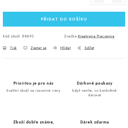
Měrná cena:
PŘIDAT DO KOŠÍKU
Kód zboží:
88893
Značka:
Kreatywna Pracownia
Tisk
Zeptat se
Hlídat
Sdílet
Prioritou je pro nás
Dárkové poukazy
kvalitní zboží za rozumné ceny
když nevíte, co konkrétně
darovat
Zboží dobře známe,
Dárek zdarma