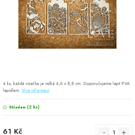
MOJE OBJEDNÁVKA
ZNAČKY
Doprava
Kontakty
Moje objednávka
Oblíbené ♥️
Hodnocení obchodu
Obchodní podmínky
Podmínky ochrany osobních údajů
Ověřování recenzí
Jak nakupovat
4 ks; každá visačka je velká 4,6 x 8,8 cm. Doporučujeme lepit PVA
lepidlem.
Více informací
(2 ks)
Skladem
61 Kč