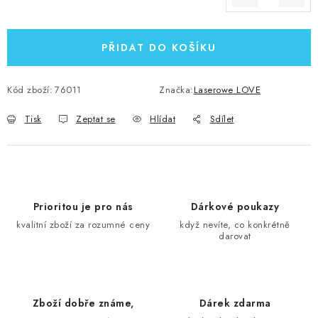
Měrná cena:
PŘIDAT DO KOŠÍKU
Kód zboží:
76011
Značka:
Laserowe LOVE
Tisk
Zeptat se
Hlídat
Sdílet
Prioritou je pro nás
Dárkové poukazy
kvalitní zboží za rozumné ceny
když nevíte, co konkrétně
darovat
Zboží dobře známe,
Dárek zdarma