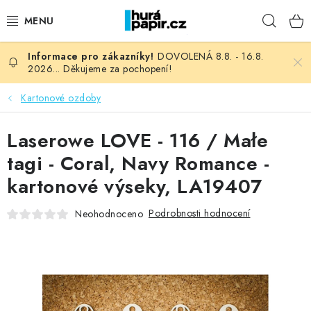
Přejít
Hleda
na
obsah
DOVOLENÁ 8.8. - 16.8.
NOVINKY
2026... Děkujeme za pochopení!
HURÁ DÍLNA
Kartonové ozdoby
VŠECHNO ZBOŽÍ
Laserowe LOVE - 116 / Małe
tagi - Coral, Navy Romance -
KNIHAŘSKÝ MATERIÁL
kartonové výseky, LA19407
KURZY NATY LYSAK
Podrobnosti hodnocení
Neohodnoceno
OBLÍBENÉ ♥️
FOTORECENZE