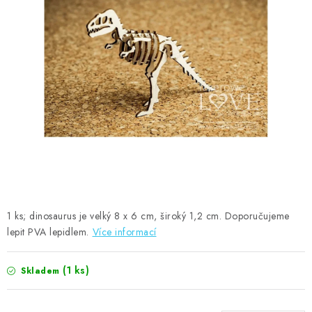
MOJE OBJEDNÁVKA
ZNAČKY
Doprava
Kontakty
Moje objednávka
Oblíbené ♥️
Hodnocení obchodu
Obchodní podmínky
Podmínky ochrany osobních údajů
Ověřování recenzí
Jak nakupovat
1 ks; dinosaurus je velký 8 x 6 cm, široký 1,2 cm. Doporučujeme
lepit PVA lepidlem.
Více informací
(1 ks)
Skladem