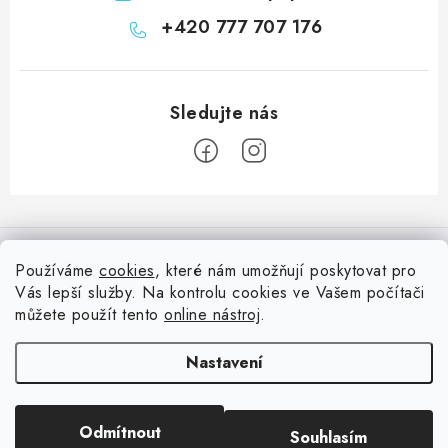
+420 777 707 176
Z
á
Informace pro vás
p
Používáme
cookies
, které nám umožňují poskytovat pro
a
Vás lepší služby. Na kontrolu cookies ve Vašem počítači
Doprava
Nepřehlédněte
t
můžete použít tento
online nástroj
.
Kontakty
í
Blog s nápady a návody
Facebook
Nastavení
Moje objednávka
Slovník pojmů, české návody
Oblíbené ♥️
Copyright 2026
HuráPapír.cz
. Všechna práva vyhrazena.
Upravit nastavení
Hurá TÝM
Odmítnout
Souhlasím
cookies
Hodnocení obchodu