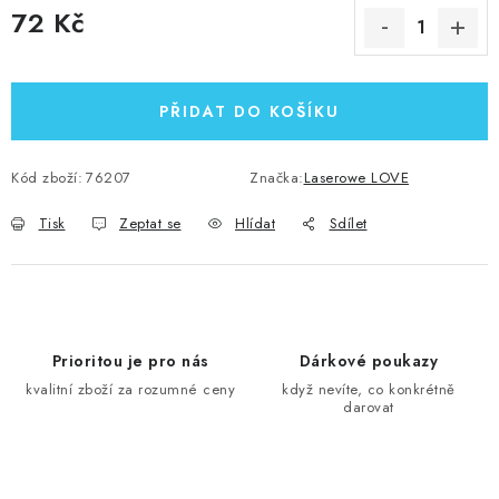
72 Kč
Měrná cena:
PŘIDAT DO KOŠÍKU
Kód zboží:
76207
Značka:
Laserowe LOVE
Tisk
Zeptat se
Hlídat
Sdílet
Prioritou je pro nás
Dárkové poukazy
kvalitní zboží za rozumné ceny
když nevíte, co konkrétně
darovat