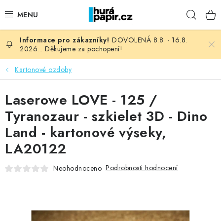
Přejít
Hleda
na
obsah
DOVOLENÁ 8.8. - 16.8.
NOVINKY
2026... Děkujeme za pochopení!
HURÁ DÍLNA
Kartonové ozdoby
VŠECHNO ZBOŽÍ
Laserowe LOVE - 125 /
Tyranozaur - szkielet 3D - Dino
KNIHAŘSKÝ MATERIÁL
Land - kartonové výseky,
LA20122
KURZY NATY LYSAK
Podrobnosti hodnocení
Neohodnoceno
OBLÍBENÉ ♥️
FOTORECENZE