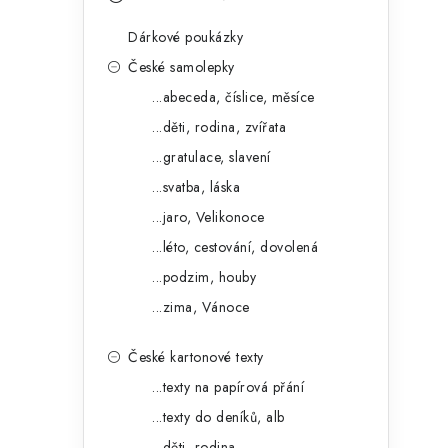
s
e
t
Dárkové poukázky
g
r
České samolepky
o
...abeceda, číslice, měsíce
a
r
...děti, rodina, zvířata
n
i
...gratulace, slavení
e
n
...svatba, láska
í
...jaro, Velikonoce
...léto, cestování, dovolená
p
...podzim, houby
a
...zima, Vánoce
n
České kartonové texty
e
...texty na papírová přání
l
...texty do deníků, alb
...děti, rodina