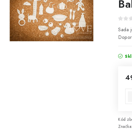
Ba
Sada j
Doporu
Sk
4
Mě
Kód zbo
Značka