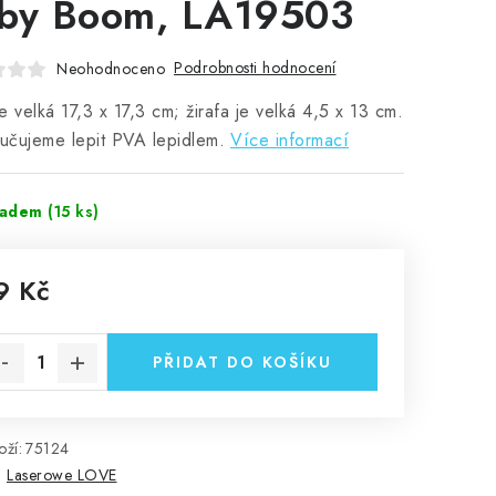
by Boom, LA19503
Podrobnosti hodnocení
Neohodnoceno
e velká 17,3 x 17,3 cm; žirafa je velká 4,5 x 13 cm.
čujeme lepit PVA lepidlem.
Více informací
ladem
(15 ks)
9 Kč
rná cena:
PŘIDAT DO KOŠÍKU
ží:
75124
:
Laserowe LOVE