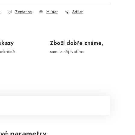
k
Zeptat se
Hlídat
Sdílet
ukazy
Zboží dobře známe,
onkrétně
sami z něj tvoříme
vé parametry