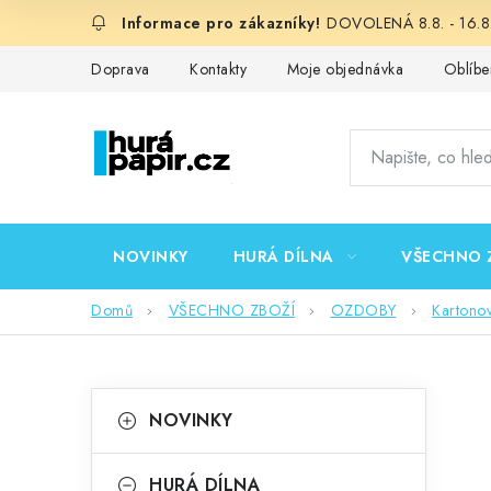
Přejít
DOVOLENÁ 8.8. - 16.8.
na
obsah
Doprava
Kontakty
Moje objednávka
Oblíbe
NOVINKY
HURÁ DÍLNA
VŠECHNO 
Domů
VŠECHNO ZBOŽÍ
OZDOBY
Kartono
P
K
Přeskočit
NOVINKY
kategorie
a
o
t
HURÁ DÍLNA