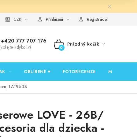
y ochrany osobních údajů
CZK
Ověřování recenzí
Jak nakupovat
Přihlášení
Registrace
+420 777 707 176
Prázdný košík
(volejte kdykoliv)
NÁKUPNÍ
KOŠÍK
AK
OBLÍBENÉ ♥️
FOTORECENZE
MOJE OBJED
Boom, LA19503
serowe LOVE - 26B/
cesoria dla dziecka -