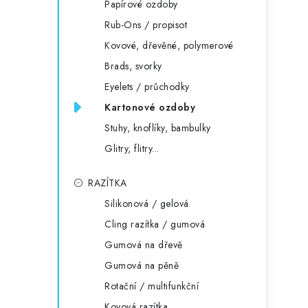
Papírové ozdoby
Rub-Ons / propisot
Kovové, dřevěné, polymerové
Brads, svorky
Eyelets / průchodky
Kartonové ozdoby
Stuhy, knoflíky, bambulky
Glitry, flitry...
RAZÍTKA
Silikonová / gelová
Cling razítka / gumová
Gumová na dřevě
Gumová na pěně
Rotační / multifunkční
Kovová razítka