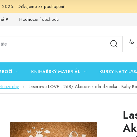
 2026... Děkujeme za pochopení!
né ♥️
Hodnocení obchodu
Obchodní podmínky
Podmínk
ZBOŽÍ
KNIHAŘSKÝ MATERIÁL
KURZY NATY LYS
vé ozdoby
Laserowe LOVE - 26B/ Akcesoria dla dziecka - Baby 
La
Ak