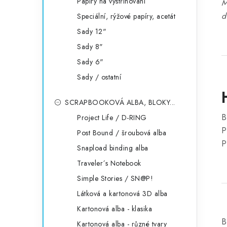
Papíry na vystřihování
M
d
Speciální, rýžové papíry, acetát
Sady 12"
Sady 8"
Sady 6"
Sady / ostatní
SCRAPBOOKOVÁ ALBA, BLOKY...
B
Project Life / D-RING
P
Post Bound / šroubová alba
P
Snapload binding alba
Traveler´s Notebook
Simple Stories / SN@P!
Látková a kartonová 3D alba
Kartonová alba - klasika
B
Kartonová alba - různé tvary