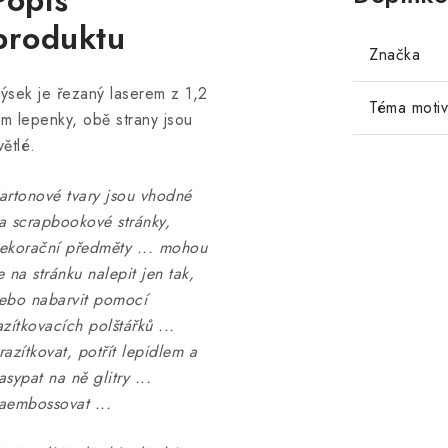
Popis
produktu
Značka
ýsek je řezaný laserem z 1,2
Téma moti
m lepenky, obě strany jsou
větlé.
artonové tvary jsou vhodné
a scrapbookové stránky,
ekorační předměty ... mohou
e na stránku nalepit jen tak,
ebo nabarvit pomocí
azítkovacích polštářků ...
razítkovat, potřít lepidlem a
asypat na ně glitry ...
aembossovat ...