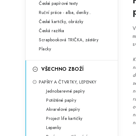
České papírové texty
Ruční práce - alba, deníky...
České kartičky, obrázky
V
Česká razítka
m
Scrapbooková TRIČKA, zástěry
s
Placky
K
n
VŠECHNO ZBOŽÍ
d
PAPÍRY A ČTVRTKY, LEPENKY
s
n
Jednobarevné papíry
r
Potištěné papíry
o
Akvarelové papíry
n
Project life kartičky
n
Lepenky