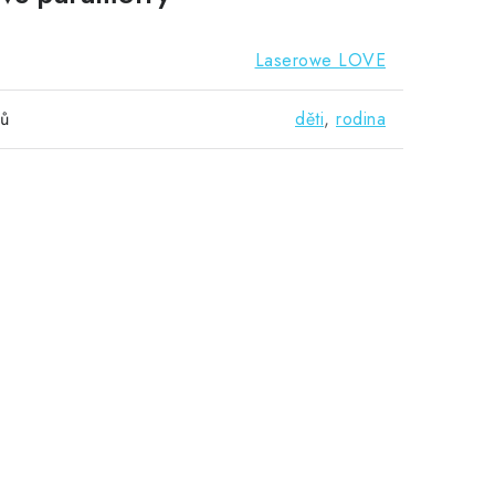
Laserowe LOVE
vů
děti
,
rodina