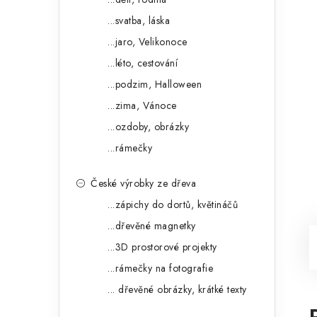
...svatba, láska
...jaro, Velikonoce
...léto, cestování
...podzim, Halloween
...zima, Vánoce
...ozdoby, obrázky
...rámečky
České výrobky ze dřeva
...zápichy do dortů, květináčů
...dřevěné magnetky
...3D prostorové projekty
...rámečky na fotografie
... dřevěné obrázky, krátké texty